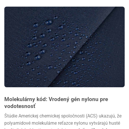
Molekulárny kód: Vrodený gén nylonu pre
vodotesnosť
Štúdie Americkej chemickej spoločnosti (ACS) ukazujú, že
polyamidové molekulárne reťazce nylonu vytvárajú husté