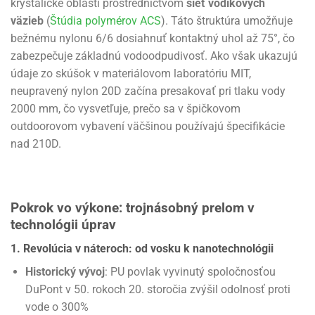
kryštalické oblasti prostredníctvom
sieť vodíkových
väzieb
(
Štúdia polymérov ACS
). Táto štruktúra umožňuje
bežnému nylonu 6/6 dosiahnuť kontaktný uhol až 75°, čo
zabezpečuje základnú vodoodpudivosť. Ako však ukazujú
údaje zo skúšok v materiálovom laboratóriu MIT,
neupravený nylon 20D začína presakovať pri tlaku vody
2000 mm, čo vysvetľuje, prečo sa v špičkovom
outdoorovom vybavení väčšinou používajú špecifikácie
nad 210D.
Pokrok vo výkone: trojnásobný prelom v
technológii úprav
1. Revolúcia v náteroch: od vosku k nanotechnológii
Historický vývoj
: PU povlak vyvinutý spoločnosťou
DuPont v 50. rokoch 20. storočia zvýšil odolnosť proti
vode o 300%