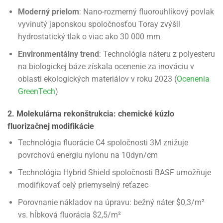
Moderný prielom
: Nano-rozmerný fluorouhlíkový povlak
vyvinutý japonskou spoločnosťou Toray zvýšil
hydrostatický tlak o viac ako 30 000 mm
Environmentálny trend
: Technológia náteru z polyesteru
na biologickej báze získala ocenenie za inováciu v
oblasti ekologických materiálov v roku 2023 (
Ocenenia
GreenTech
)
2. Molekulárna rekonštrukcia: chemické kúzlo
fluorizačnej modifikácie
Technológia fluorácie C4 spoločnosti 3M znižuje
povrchovú energiu nylonu na 10dyn/cm
Technológia Hybrid Shield spoločnosti BASF umožňuje
modifikovať celý priemyselný reťazec
Porovnanie nákladov na úpravu: bežný náter $0,3/m²
vs. hĺbková fluorácia $2,5/m²