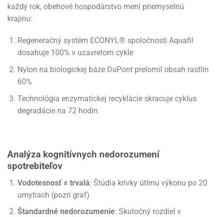
každý rok, obehové hospodárstvo mení priemyselnú
krajinu:
Regeneračný systém ECONYL® spoločnosti Aquafil
dosahuje 100% v uzavretom cykle
Nylon na biologickej báze DuPont prelomil obsah rastlín
60%
Technológia enzymatickej recyklácie skracuje cyklus
degradácie na 72 hodín
Analýza kognitívnych nedorozumení
spotrebiteľov
Vodotesnosť ≠ trvalá
: Štúdia krivky útlmu výkonu po 20
umytiach (pozri graf)
Štandardné nedorozumenie
: Skutočný rozdiel v