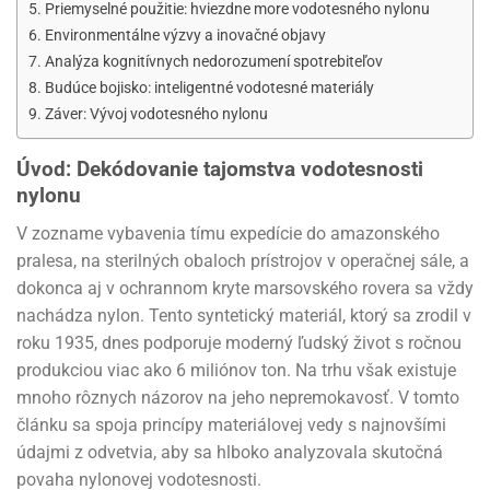
Priemyselné použitie: hviezdne more vodotesného nylonu
Environmentálne výzvy a inovačné objavy
Analýza kognitívnych nedorozumení spotrebiteľov
Budúce bojisko: inteligentné vodotesné materiály
Záver: Vývoj vodotesného nylonu
Úvod: Dekódovanie tajomstva vodotesnosti
nylonu
V zozname vybavenia tímu expedície do amazonského
pralesa, na sterilných obaloch prístrojov v operačnej sále, a
dokonca aj v ochrannom kryte marsovského rovera sa vždy
nachádza nylon. Tento syntetický materiál, ktorý sa zrodil v
roku 1935, dnes podporuje moderný ľudský život s ročnou
produkciou viac ako 6 miliónov ton. Na trhu však existuje
mnoho rôznych názorov na jeho nepremokavosť. V tomto
článku sa spoja princípy materiálovej vedy s najnovšími
údajmi z odvetvia, aby sa hlboko analyzovala skutočná
povaha nylonovej vodotesnosti.