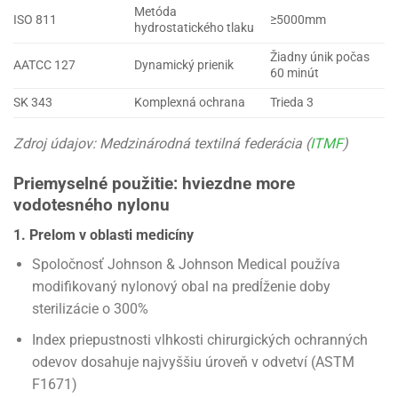
Metóda
ISO 811
≥5000mm
hydrostatického tlaku
Žiadny únik počas
AATCC 127
Dynamický prienik
60 minút
SK 343
Komplexná ochrana
Trieda 3
Zdroj údajov: Medzinárodná textilná federácia (
ITMF
)
Priemyselné použitie: hviezdne more
vodotesného nylonu
1. Prelom v oblasti medicíny
Spoločnosť Johnson & Johnson Medical používa
modifikovaný nylonový obal na predĺženie doby
sterilizácie o 300%
Index priepustnosti vlhkosti chirurgických ochranných
odevov dosahuje najvyššiu úroveň v odvetví (ASTM
F1671)