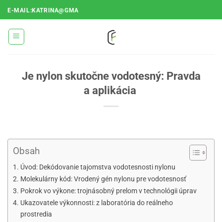
Prejsť
E-MAIL:KATRINA@GMA
na
obsah
Je nylon skutočne vodotesný: Pravda
a aplikácia
Obsah
Úvod: Dekódovanie tajomstva vodotesnosti nylonu
Molekulárny kód: Vrodený gén nylonu pre vodotesnosť
Pokrok vo výkone: trojnásobný prelom v technológii úprav
Ukazovatele výkonnosti: z laboratória do reálneho
prostredia