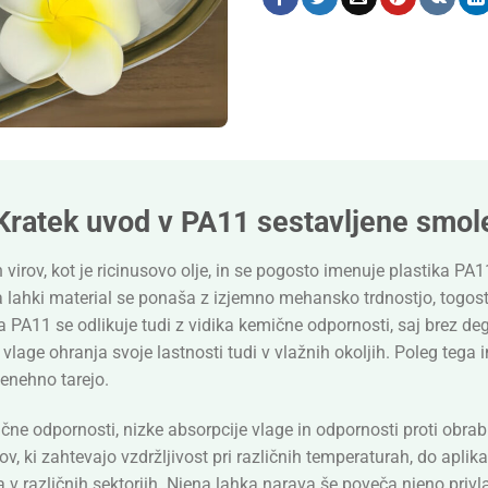
Kratek uvod v PA11 sestavljene smol
virov, kot je ricinusovo olje, in se pogosto imenuje plastika PA11
 lahki material se ponaša z izjemno mehansko trdnostjo, togostjo
a PA11 se odlikuje tudi z vidika kemične odpornosti, saj brez de
vlage ohranja svoje lastnosti tudi v vlažnih okoljih. Poleg tega
nenehno tarejo.
čne odpornosti, nizke absorpcije vlage in odpornosti proti obra
v, ki zahtevajo vzdržljivost pri različnih temperaturah, do aplika
 različnih sektorjih. Njena lahka narava še poveča njeno privlačn