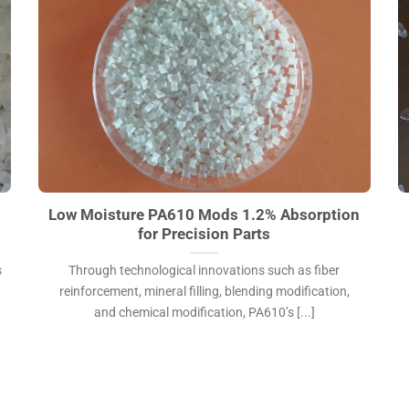
Low Moisture PA610 Mods 1.2% Absorption for
P
Precision Parts">
A
Low Moisture PA610 Mods 1.2% Absorption
for Precision Parts
s
Through technological innovations such as fiber
reinforcement, mineral filling, blending modification,
and chemical modification, PA610’s [...]