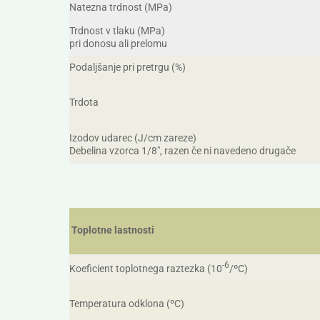
Natezna trdnost (MPa)
Trdnost v tlaku (MPa)
pri donosu ali prelomu
Podaljšanje pri pretrgu (%)
Trdota
Izodov udarec (J/cm zareze)
Debelina vzorca 1/8″, razen če ni navedeno drugače
Toplotne lastnosti
-6
Koeficient toplotnega raztezka (10
/ºC)
Temperatura odklona (ºC)