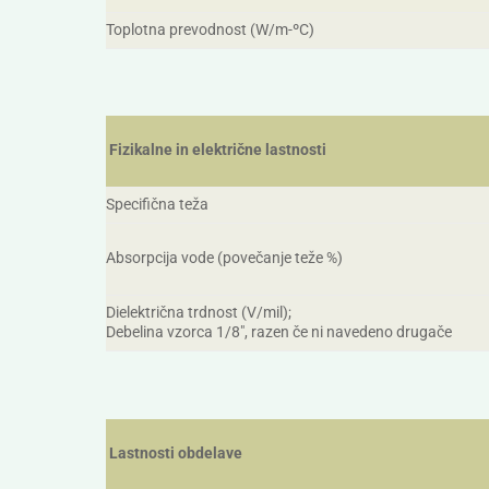
Toplotna prevodnost (W/m-ºC)
Fizikalne in električne lastnosti
Specifična teža
Absorpcija vode (povečanje teže %)
Dielektrična trdnost (V/mil);
Debelina vzorca 1/8″, razen če ni navedeno drugače
Lastnosti obdelave