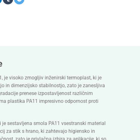
e
, je visoko zmogljiv inženirski termoplast, ki je
 in dimenzijsko stabilnostjo, zato je zanesljiva
gradacije prenese izpostavljenost različnim
 ima plastika PA11 impresivno odpornost proti
bi je sestavljena smola PA11 vsestranski material
cij za stik s hrano, ki zahtevajo higiensko in
ost, zato je privlačna izbira za aplikacije, ki so