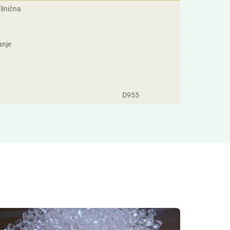
alinična
anje
D955