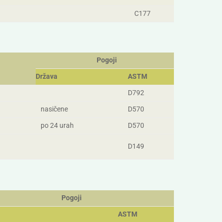
C177
Pogoji
Država
ASTM
D792
nasičene
D570
po 24 urah
D570
D149
Pogoji
ASTM