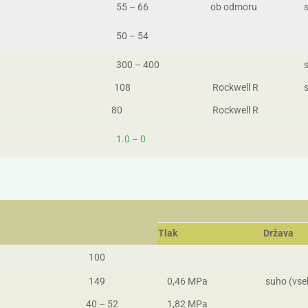
55 – 66
ob odmoru
s
50 – 54
300 – 400
s
108
Rockwell R
s
80
Rockwell R
1.0
–
0
Tlak
Država
100
149
0,46 MPa
suho (vse
40 – 52
1,82 MPa