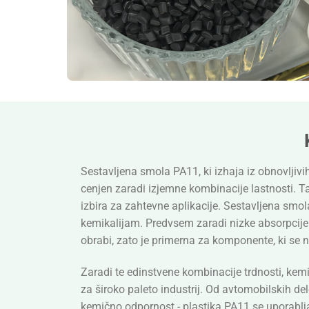
Sestavljena smola PA11, ki izhaja iz obnovljivih 
cenjen zaradi izjemne kombinacije lastnosti. Ta
izbira za zahtevne aplikacije. Sestavljena smol
kemikalijam. Predvsem zaradi nizke absorpcije 
obrabi, zato je primerna za komponente, ki se 
Zaradi te edinstvene kombinacije trdnosti, kemi
za široko paleto industrij. Od avtomobilskih delo
kemično odpornost - plastika PA11 se uporablja v