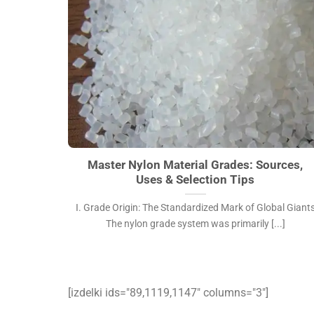
Master Nylon Material Grades: Sources, Uses &
Selection Tips">
Master Nylon Material Grades: Sources,
Uses & Selection Tips
I. Grade Origin: The Standardized Mark of Global Giant
The nylon grade system was primarily [...]
[izdelki ids="89,1119,1147″ columns="3″]