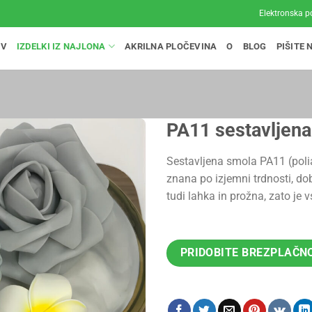
Elektronska p
OV
IZDELKI IZ NAJLONA
AKRILNA PLOČEVINA
O
BLOG
PIŠITE 
PA11 sestavljen
Sestavljena smola PA11 (poli
znana po izjemni trdnosti, dob
tudi lahka in prožna, zato je v
PRIDOBITE BREZPLAČN