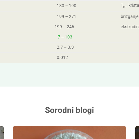
T
, krist
180 – 190
m
199 – 271
brizganje
199 – 246
ekstrudir
7
–
103
2.7 – 3.3
0.012
Sorodni blogi