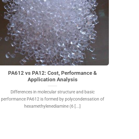
A612 vs PA12: Cost, Performance & Application
Zinc Oxi
nalysis">
Cost Sav
PA612 vs PA12: Cost, Performance &
Zi
Application Analysis
Differences in molecular structure and basic
1. Mech
performance PA612 is formed by polycondensation of
bonding 
hexamethylenediamine (6 [...]