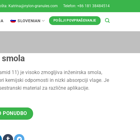
ošta:
Katrina@nylon-granules.com
Telefon: +86 181 38484514
NA
SLOVENIAN
POŠLJI POVPRAŠEVANJE
a smola
amid 11) je visoko zmogljiva inženirska smola,
ri kemijski odpornosti in nizki absorpciji vlage. Je
sestranski material za različne aplikacije.
O PONUDBO