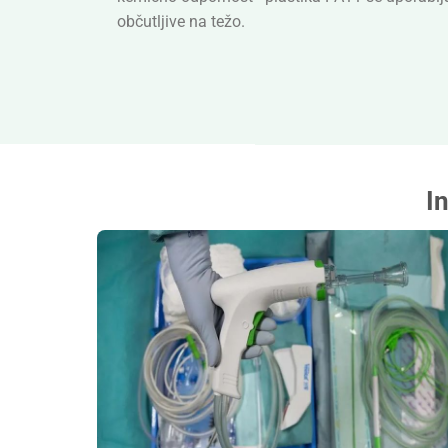
občutljive na težo.
I