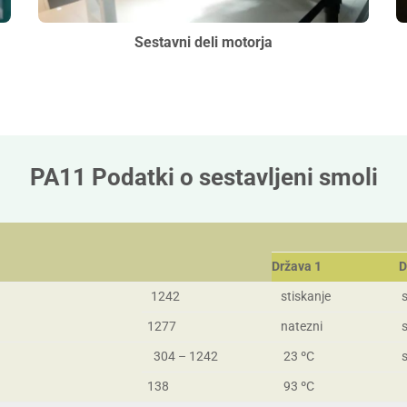
Sestavni deli motorja
PA11 Podatki o sestavljeni smoli
Država 1
D
1242
stiskanje
s
1277
natezni
s
304 – 1242
23 ºC
s
138
93 ºC