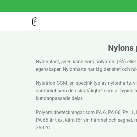
Hoppa
till
innehåll
Nylons 
Nylonplast, även känd som polyamid (PA) eller 
egenskaper. Nylonharts har låg densitet och hög 
Nylatrion GSM, en specifik typ av nylonharts, 
samtidigt som den slagtålighet som är typisk fö
kundanpassade delar.
Polyamidbeteckningar som PA 6, PA 66, PA11, PA
PA 66 är t.ex. känt för sin hårdhet och seghet, 
260 °C.