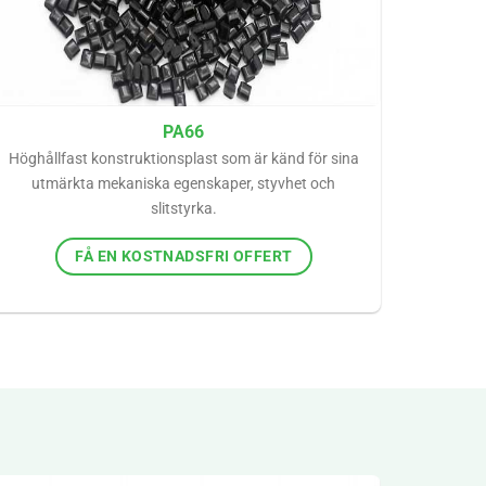
PA66
Höghållfast konstruktionsplast som är känd för sina
utmärkta mekaniska egenskaper, styvhet och
slitstyrka.
FÅ EN KOSTNADSFRI OFFERT