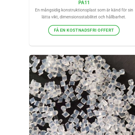
PA11
En mångsidig konstruktionsplast som är känd för sin
lätta vikt, dimensionsstabilitet och hållbarhet.
FÅ EN KOSTNADSFRI OFFERT