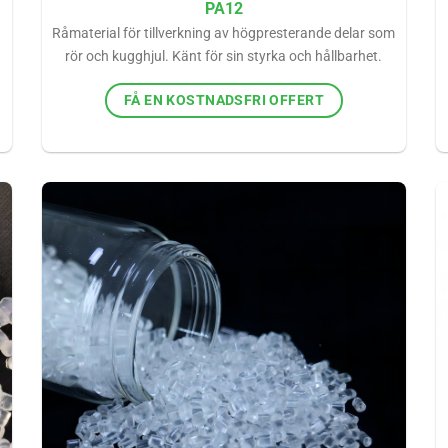
PA12
Råmaterial för tillverkning av högpresterande delar som
rör och kugghjul. Känt för sin styrka och hållbarhet.
FÅ EN KOSTNADSFRI OFFERT