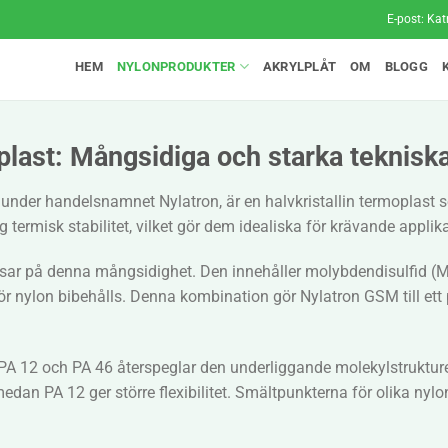
E-post:
Kat
HEM
NYLONPRODUKTER
AKRYLPLÅT
OM
BLOGG
plast: Mångsidiga och starka tekniska
under handelsnamnet Nylatron, är en halvkristallin termoplast 
termisk stabilitet, vilket gör dem idealiska för krävande applika
visar på denna mångsidighet. Den innehåller molybdendisulfid (
r nylon bibehålls. Denna kombination gör Nylatron GSM till ett p
 12 och PA 46 återspeglar den underliggande molekylstrukturen, 
medan PA 12 ger större flexibilitet. Smältpunkterna för olika nyl