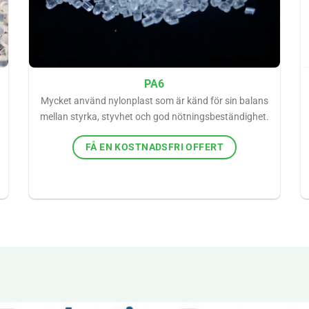
PA6
Mycket använd nylonplast som är känd för sin balans
mellan styrka, styvhet och god nötningsbeständighet.
FÅ EN KOSTNADSFRI OFFERT