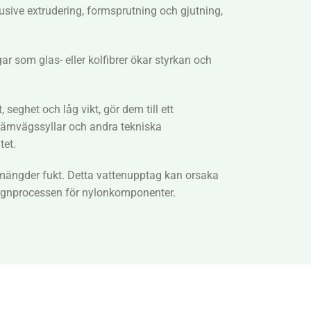
sive extrudering, formsprutning och gjutning,
r som glas- eller kolfibrer ökar styrkan och
seghet och låg vikt, gör dem till ett
v järnvägssyllar och andra tekniska
tet.
e mängder fukt. Detta vattenupptag kan orsaka
esignprocessen för nylonkomponenter.