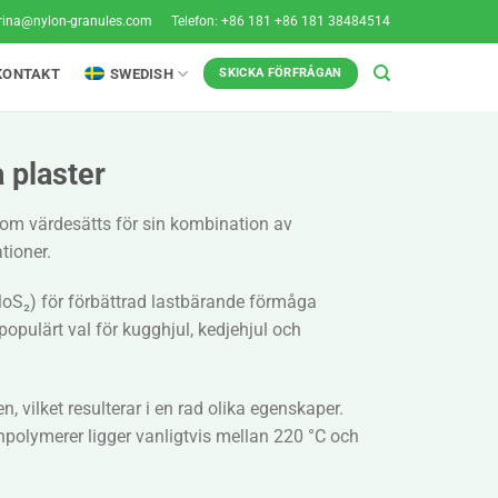
rina@nylon-granules.com
Telefon: +86 181 +86 181 38484514
KONTAKT
SWEDISH
SKICKA FÖRFRÅGAN
 plaster
som värdesätts för sin kombination av
tioner.
MoS₂) för förbättrad lastbärande förmåga
opulärt val för kugghjul, kedjehjul och
vilket resulterar i en rad olika egenskaper.
onpolymerer ligger vanligtvis mellan 220 °C och