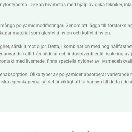
lontyperna. De kan bearbetas med hjälp av olika tekniker, inklu
många polyamidmodifieringar. Genom att lägga till förstärkninga
 skapar material som glasfylld nylon och kolfylld nylon.
t, särskilt mot oljor. Detta, i kombination med hög hållfasthet, 
r används i allt från bildelar och industriventiler till isolering a
ontakt med livsmedel finns speciella nyloner av livsmedelskvali
vattenabsorption. Olika typer av polyamider absorberar varierand
a egenskaperna, så det är viktigt att ta hänsyn till detta i d