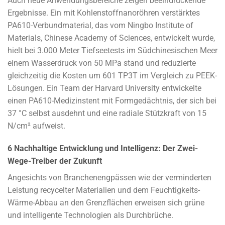
Auch neue Anwendungsbereiche zeigen beeindruckende
Ergebnisse. Ein mit Kohlenstoffnanoröhren verstärktes
PA610-Verbundmaterial, das vom Ningbo Institute of
Materials, Chinese Academy of Sciences, entwickelt wurde,
hielt bei 3.000 Meter Tiefseetests im Südchinesischen Meer
einem Wasserdruck von 50 MPa stand und reduzierte
gleichzeitig die Kosten um 601 TP3T im Vergleich zu PEEK-
Lösungen. Ein Team der Harvard University entwickelte
einen PA610-Medizinstent mit Formgedächtnis, der sich bei
37 °C selbst ausdehnt und eine radiale Stützkraft von 15
N/cm² aufweist.
6 Nachhaltige Entwicklung und Intelligenz: Der Zwei-
Wege-Treiber der Zukunft
Angesichts von Branchenengpässen wie der verminderten
Leistung recycelter Materialien und dem Feuchtigkeits-
Wärme-Abbau an den Grenzflächen erweisen sich grüne
und intelligente Technologien als Durchbrüche.