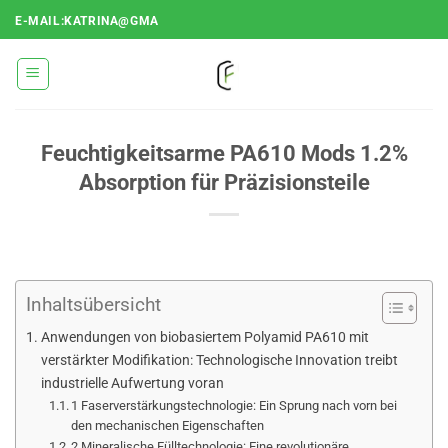
Zum
E-MAIL:KATRINA@GMA
Inhalt
springen
Feuchtigkeitsarme PA610 Mods 1.2%
Absorption für Präzisionsteile
Inhaltsübersicht
Anwendungen von biobasiertem Polyamid PA610 mit
verstärkter Modifikation: Technologische Innovation treibt
industrielle Aufwertung voran
1 Faserverstärkungstechnologie: Ein Sprung nach vorn bei
den mechanischen Eigenschaften
2 Mineralische Fülltechnologie: Eine revolutionäre