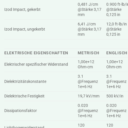
0,481 J/cm
0.900 ft-lb/i
Izod Impact, gekerbt
@Stärke 3,17
@Stärke
mm
0,125 in
6,41 J/cm
12,0 ft-lb/in
Izod Impact, ungekerbt
@Stärke 3,17
@Stärke
mm
0,125 in
ELEKTRISCHE EIGENSCHAFTEN
METRISCH
ENGLISCH
1,00e+12
1,00e+12
Elektrischer spezifischer Widerstand
Ohm-cm
Ohm-cm
3.1
3.1
Dielektrizitätskonstante
@Frequenz
@Frequenz
1e+6 Hz
1e+6 Hz
Dielektrische Festigkeit
19,7 kV/mm
500 kV/in
0.020
0.020
Dissipationsfaktor
@Frequenz
@Frequenz
1e+6 Hz
1e+6 Hz
120
120
Lichtbogenwiderstand