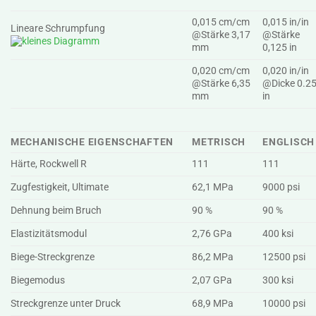
0,015 cm/cm
0,015 in/in
Lineare Schrumpfung
@Stärke 3,17
@Stärke
mm
0,125 in
0,020 cm/cm
0,020 in/in
@Stärke 6,35
@Dicke 0.2
mm
in
MECHANISCHE EIGENSCHAFTEN
METRISCH
ENGLISCH
Härte, Rockwell R
111
111
Zugfestigkeit, Ultimate
62,1 MPa
9000 psi
Dehnung beim Bruch
90 %
90 %
Elastizitätsmodul
2,76 GPa
400 ksi
Biege-Streckgrenze
86,2 MPa
12500 psi
Biegemodus
2,07 GPa
300 ksi
Streckgrenze unter Druck
68,9 MPa
10000 psi