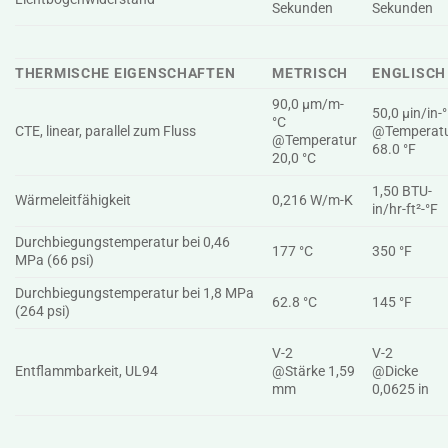
Sekunden
Sekunden
THERMISCHE EIGENSCHAFTEN
METRISCH
ENGLISCH
90,0 µm/m-
50,0 µin/in-
°C
CTE, linear, parallel zum Fluss
@Temperat
@Temperatur
68.0 °F
20,0 °C
1,50 BTU-
Wärmeleitfähigkeit
0,216 W/m-K
in/hr-ft²-°F
Durchbiegungstemperatur bei 0,46
177 °C
350 °F
MPa (66 psi)
Durchbiegungstemperatur bei 1,8 MPa
62.8 °C
145 °F
(264 psi)
V-2
V-2
Entflammbarkeit, UL94
@Stärke 1,59
@Dicke
mm
0,0625 in