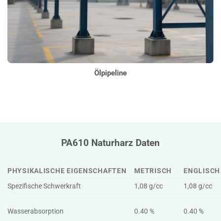
Ölpipeline
PA610 Naturharz Daten
PHYSIKALISCHE EIGENSCHAFTEN
METRISCH
ENGLISCH
Spezifische Schwerkraft
1,08 g/cc
1,08 g/cc
Wasserabsorption
0.40 %
0.40 %