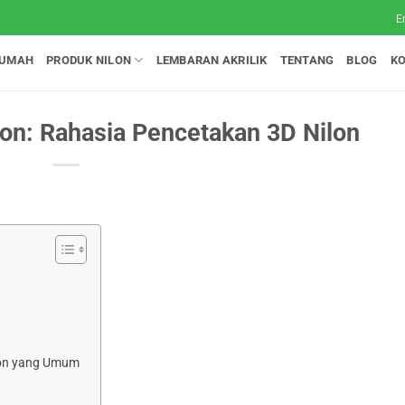
E
UMAH
PRODUK NILON
LEMBARAN AKRILIK
TENTANG
BLOG
K
on: Rahasia Pencetakan 3D Nilon
lon yang Umum