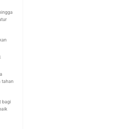
hingga
atur
kan
k
da
a tahan
t bagi
baik