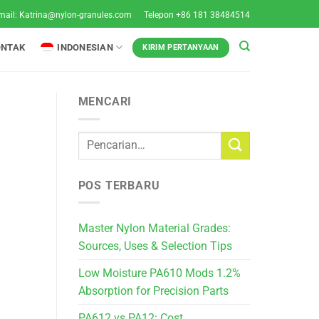
mail:
Katrina@nylon-granules.com
Telepon +86 181 38484514
ONTAK
INDONESIAN
KIRIM PERTANYAAN
MENCARI
POS TERBARU
Master Nylon Material Grades:
Sources, Uses & Selection Tips
Low Moisture PA610 Mods 1.2%
Absorption for Precision Parts
PA612 vs PA12: Cost,