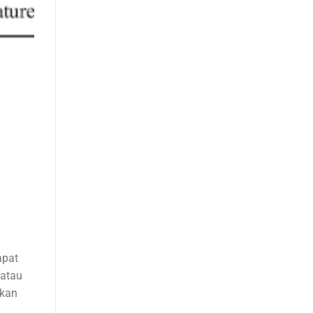
apat
 atau
bkan