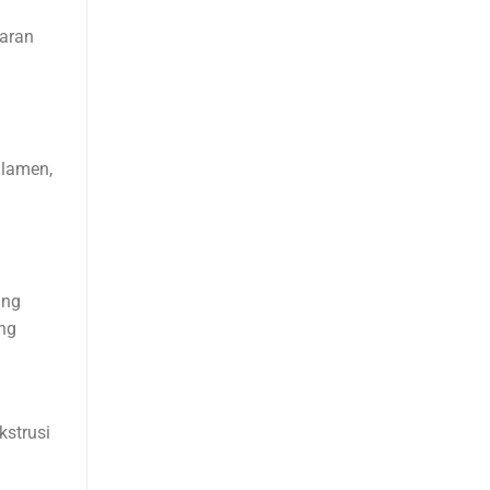
saran
ilamen,
ung
ng
kstrusi