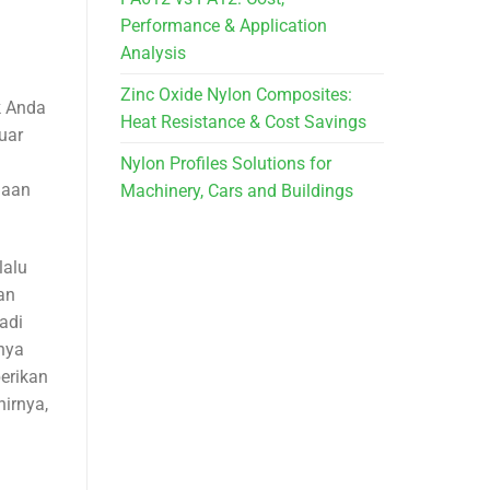
Performance & Application
Analysis
Zinc Oxide Nylon Composites:
k Anda
Heat Resistance & Cost Savings
uar
Nylon Profiles Solutions for
naan
Machinery, Cars and Buildings
lalu
an
adi
nya
erikan
irnya,