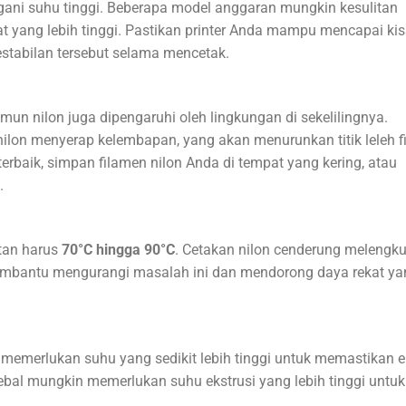
gani suhu tinggi. Beberapa model anggaran mungkin kesulitan
 yang lebih tinggi. Pastikan printer Anda mampu mencapai ki
tabilan tersebut selama mencetak.
un nilon juga dipengaruhi oleh lingkungan di sekelilingnya.
lon menyerap kelembapan, yang akan menurunkan titik leleh f
 terbaik, simpan filamen nilon Anda di tempat yang kering, atau
.
itan harus
70°C hingga 90°C
. Cetakan nilon cenderung melengk
membantu mengurangi masalah ini dan mendorong daya rekat ya
 memerlukan suhu yang sedikit lebih tinggi untuk memastikan e
 tebal mungkin memerlukan suhu ekstrusi yang lebih tinggi untuk