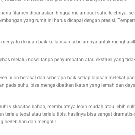
di mana filamen dipanaskan hingga melampaui suhu lelehnya, se
seimbangan yang rumit ini harus dicapai dengan presisi. Temper
s menyatu dengan baik ke lapisan sebelumnya untuk menghasil
ebas melalui nosel tanpa penyumbatan atau ekstrusi yang tida
en nilon berasal dari seberapa baik setiap lapisan melekat pa
lahan pada suhu, bisa mengakibatkan ikatan yang lemah dan day
uhi viskositas bahan, membuatnya lebih mudah atau lebih suli
 terlalu tebal atau terlalu tipis, hasilnya bisa sangat dramatis-
ng berlebihan dan mengalir.