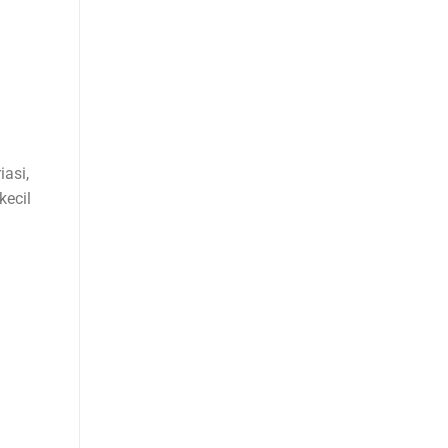
asi,
kecil