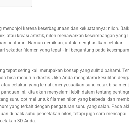
g menonjol karena keserbagunaan dan kekuatannya: nilon. Bai
ik, atau kreasi artistik, nilon menawarkan keseimbangan yang l
ahanan benturan. Namun demikian, untuk menghasilkan cetakan
 dari sekadar filamen yang tepat - ini bergantung pada kesempur
g tepat sering kali merupakan konsep yang sulit dipahami. Ter
 Anda bisa menurun drastis. Jika Anda mengalami kesulitan deng
uk, atau cetakan yang lemah, menyesuaikan suhu cetak bisa menj
anduan ini, kita akan menyelami lebih dalam tentang penting
tang suhu optimal untuk filamen nilon yang berbeda, dan memb
m yang terkait dengan pengaturan suhu yang salah. Pada akh
n di balik suhu pencetakan nilon, tetapi juga cara mencapai
ncetakan 3D Anda.