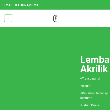
Loncat
EMAIL: KATRINA@GMA
ke
konten
Lemba
Akrilik
√Transparansi
√Ringan
√Resistensi terhadap
benturan
√Tahan Cuaca