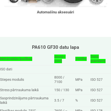
Automašīnu aksesuāri
PA610 GF30 datu lapa
sauss /
Testa
Mehāniskās īpašības
Vienība
cond
standarts
ISO dati
8000 /
Stiepes modulis
MPa
ISO 527
7100
Stress pārtraukuma laikā
150 / 130
MPa
ISO 527
Sasprindzinājums pārtraukuma
3.5 / 7
%
ISO 527
laikā
Elastības modulis, 23°C
7600 / –
MPa
ISO 178