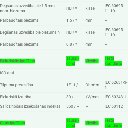
Degšanas uzvedība pie 1,5 mm
IEC 60695-
HB / *
klase
nom. biezuma.
11-10
Pārbaudītais biezums
1.5 / *
mm
–
IEC 60695-
Degšanas uzvedība pie biezuma h
HB / *
klase
11-10
Pārbaudītais biezums
0.8 / *
mm
–
sauss /
Testa
Elektriskās īpašības
Vienība
cond
standarts
ISO dati
IEC 62631-3-
Tilpuma pretestība
1E11 / -
Ohm*m
1
Elektriskā izturība
30 / –
kV/mm
IEC 60243-1
Salīdzinošais izsekošanas indekss
550 / –
–
IEC 60112
sauss /
Testa
Citas īpašības
Vienība
cond
standarts