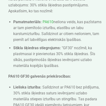
uzlabojums: 30% stikla šķiedras pastiprinājums.
Apskatīsim, ko tas nozīmē:
Pamatmateriāls:
PA610
neilona veids, kas pazīstams
ar tam piemītošo izturību, elastību un labu
karstumizturību. Salīdzinot ar citiem neiloniem, tam
piemīt arī labvēlīgas elektriskās īpašības.
Stikla šķiedras stiegrojums:
"GF30" nozīmē, ka
plastmasai ir pievienotas 30% stikla šķiedras. Šīs
sīkās, pastiprinošās šķiedras ievērojami uzlabo
materiāla kopējās īpašības.
PA610 GF30 galvenās priekšrocības:
Lieliska izturība:
Salīdzinot ar PA610 bez pildījuma,
30% stikla šķiedras saturs ievērojami uzlabo
materiāla stiepes izturību un stingrību. Tas padara
PA610 GF30 ideāli piemērotu lietojumiem, kur