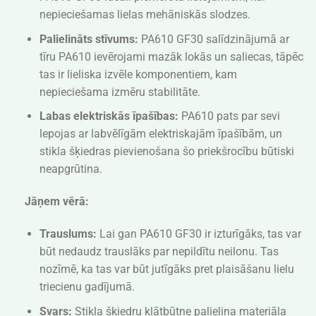
nepieciešamas lielas mehāniskās slodzes.
Palielināts stīvums:
PA610 GF30 salīdzinājumā ar
tīru PA610 ievērojami mazāk lokās un saliecas, tāpēc
tas ir lieliska izvēle komponentiem, kam
nepieciešama izmēru stabilitāte.
Labas elektriskās īpašības:
PA610 pats par sevi
lepojas ar labvēlīgām elektriskajām īpašībām, un
stikla šķiedras pievienošana šo priekšrocību būtiski
neapgrūtina.
Jāņem vērā:
Trauslums:
Lai gan PA610 GF30 ir izturīgāks, tas var
būt nedaudz trauslāks par nepildītu neilonu. Tas
nozīmē, ka tas var būt jutīgāks pret plaisāšanu lielu
triecienu gadījumā.
Svars:
Stikla šķiedru klātbūtne palielina materiāla