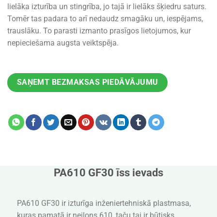
lielāka izturība un stingrība, jo tajā ir lielāks šķiedru saturs.
Tomēr tas padara to arī nedaudz smagāku un, iespējams,
trauslāku. To parasti izmanto prasīgos lietojumos, kur
nepieciešama augsta veiktspēja.
SAŅEMT BEZMAKSAS PIEDĀVĀJUMU
PA610 GF30 īss ievads
PA610 GF30 ir izturīga inženiertehniskā plastmasa,
kuras pamatā ir neilons 610, taču tai ir būtisks