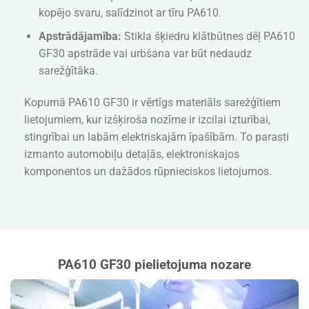
kopējo svaru, salīdzinot ar tīru PA610.
Apstrādājamība:
Stikla šķiedru klātbūtnes dēļ PA610
GF30 apstrāde vai urbšana var būt nedaudz
sarežģītāka.
Kopumā PA610 GF30 ir vērtīgs materiāls sarežģītiem
lietojumiem, kur izšķiroša nozīme ir izcilai izturībai,
stingrībai un labām elektriskajām īpašībām. To parasti
izmanto automobiļu detaļās, elektroniskajos
komponentos un dažādos rūpnieciskos lietojumos.
PA610 GF30 pielietojuma nozare