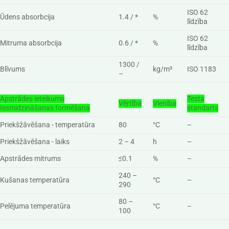
ISO 62
Ūdens absorbcija
1.4 / *
%
līdzība
ISO 62
Mitruma absorbcija
0.6 / *
%
līdzība
1300 /
Blīvums
kg/m³
ISO 1183
–
Apstrādes ieteikums
Testa
Vērtība
Vienība
Iesmidzināšanas formēšana
standarts
Priekšžāvēšana - temperatūra
80
°C
–
Priekšžāvēšana - laiks
2 – 4
h
–
Apstrādes mitrums
≤0.1
%
–
240 –
Kušanas temperatūra
°C
–
290
80 –
Pelējuma temperatūra
°C
–
100