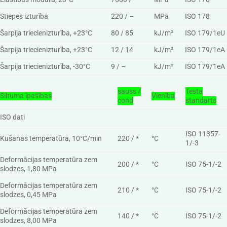
Stiepes izturība
220 / –
MPa
ISO 178
Šarpija triecienizturība, +23°C
80 / 85
kJ/m²
ISO 179/1eU
Šarpija triecienizturība, +23°C
12 / 14
kJ/m²
ISO 179/1eA
Šarpija triecienizturība, -30°C
9 / –
kJ/m²
ISO 179/1eA
sauss /
Testa
Siltuma īpašības
Vienība
cond
standarts
ISO dati
ISO 11357-
Kušanas temperatūra, 10°C/min
220 / *
°C
1/-3
Deformācijas temperatūra zem
200 / *
°C
ISO 75-1/-2
slodzes, 1,80 MPa
Deformācijas temperatūra zem
210 / *
°C
ISO 75-1/-2
slodzes, 0,45 MPa
Deformācijas temperatūra zem
140 / *
°C
ISO 75-1/-2
slodzes, 8,00 MPa