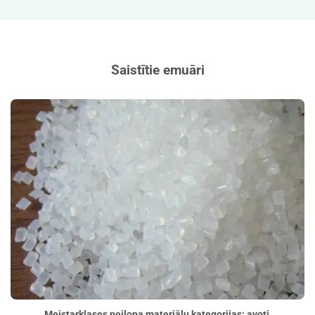
Saistītie emuāri
Meistarklases neilona materiālu kategorijas: avoti,
pielietojums un atlases padomi">
Meistarklases neilona materiālu kategorijas: avoti,