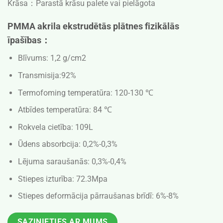
Krāsa：
Parastā krāsu palete vai pielāgota
PMMA akrila ekstrudētās plātnes fizikālās
īpašības：
Blīvums: 1,2 g/cm2
Transmisija:92%
Termofoming temperatūra: 120-130 ℃
Atbīdes temperatūra: 84 ℃
Rokvela cietība: 109L
Ūdens absorbcija: 0,2%-0,3%
Lējuma saraušanās: 0,3%-0,4%
Stiepes izturība: 72.3Mpa
Stiepes deformācija pārraušanas brīdī: 6%-8%
SAZINIETIES AR MUMS