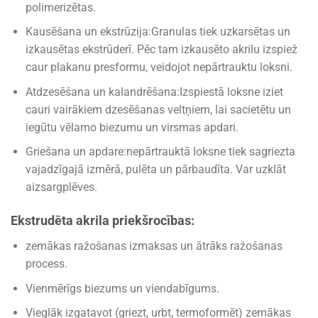
polimerizētas.
Kausēšana un ekstrūzija:Granulas tiek uzkarsētas un
izkausētas ekstrūderī. Pēc tam izkausēto akrilu izspiež
caur plakanu presformu, veidojot nepārtrauktu loksni.
Atdzesēšana un kalandrēšana:Izspiestā loksne iziet
cauri vairākiem dzesēšanas veltņiem, lai sacietētu un
iegūtu vēlamo biezumu un virsmas apdari.
Griešana un apdare:nepārtrauktā loksne tiek sagriezta
vajadzīgajā izmērā, pulēta un pārbaudīta. Var uzklāt
aizsargplēves.
Ekstrudēta akrila priekšrocības:
zemākas ražošanas izmaksas un ātrāks ražošanas
process.
Vienmērīgs biezums un viendabīgums.
Vieglāk izgatavot (griezt, urbt, termoformēt) zemākas