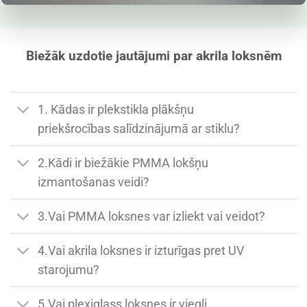
Biežāk uzdotie jautājumi par akrila loksnēm
1. Kādas ir plekstikla plākšņu
priekšrocības salīdzinājumā ar stiklu?
2.Kādi ir biežākie PMMA lokšņu
izmantošanas veidi?
3.Vai PMMA loksnes var izliekt vai veidot?
4.Vai akrila loksnes ir izturīgas pret UV
starojumu?
5.Vai plexiglass loksnes ir viegli