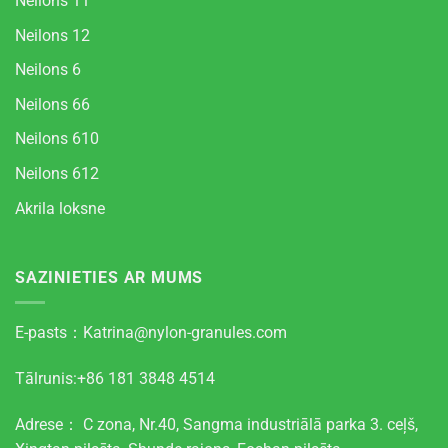
Neilons 11
Neilons 12
Neilons 6
Neilons 66
Neilons 610
Neilons 612
Akrila loksne
SAZINIETIES AR MUMS
E-pasts：
Katrina@nylon-granules.com
Tālrunis:+86 181 3848 4514
Adrese： C zona, Nr.40, Sangma industriālā parka 3. ceļš,