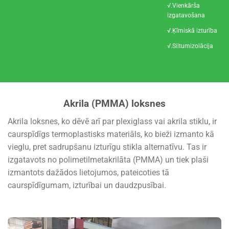
√.Vienkārša
izgatavošana
√.Ķīmiskā izturība
√.Siltumizolācija
Akrila (PMMA) loksnes
Akrila loksnes, ko dēvē arī par plexiglass vai akrila stiklu, ir
caurspīdīgs termoplastisks materiāls, ko bieži izmanto kā
vieglu, pret sadrupšanu izturīgu stikla alternatīvu. Tas ir
izgatavots no polimetilmetakrilāta (PMMA) un tiek plaši
izmantots dažādos lietojumos, pateicoties tā
caurspīdīgumam, izturībai un daudzpusībai.