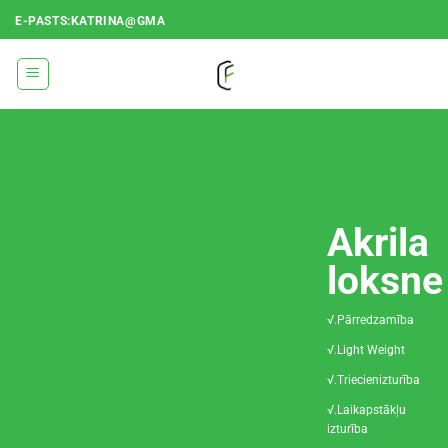
Pāriet
E-PASTS:KATRINA@GMA
uz
saturu
Akrila
loksne
√.Pārredzamība
√.Light Weight
√.Triecienizturība
√.Laikapstākļu
izturība