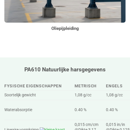
Oliepijpleiding
PA610 Natuurlijke harsgegevens
FYSISCHE EIGENSCHAPPEN
METRISCH
ENGELS
Soortelijk gewicht
1,08 g/cc
1,08 g/cc
Waterabsorptie
0.40 %
0.40 %
0,015 cm/cm
0,015 in/in
Lineaire vormkrimp
@Dikte 3,17
@Dikte 0,125