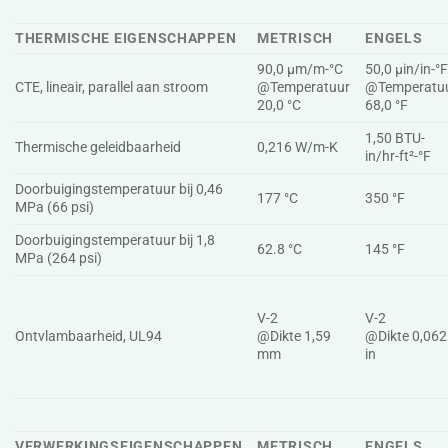
THERMISCHE EIGENSCHAPPEN
METRISCH
ENGELS
90,0 µm/m-°C
50,0 µin/in-°
CTE, lineair, parallel aan stroom
@Temperatuur
@Temperatu
20,0 °C
68,0 °F
1,50 BTU-
Thermische geleidbaarheid
0,216 W/m-K
in/hr-ft²-°F
Doorbuigingstemperatuur bij 0,46
177 °C
350 °F
MPa (66 psi)
Doorbuigingstemperatuur bij 1,8
62.8 °C
145 °F
MPa (264 psi)
V-2
V-2
Ontvlambaarheid, UL94
@Dikte 1,59
@Dikte 0,06
mm
in
VERWERKINGSEIGENSCHAPPEN
METRISCH
ENGELS