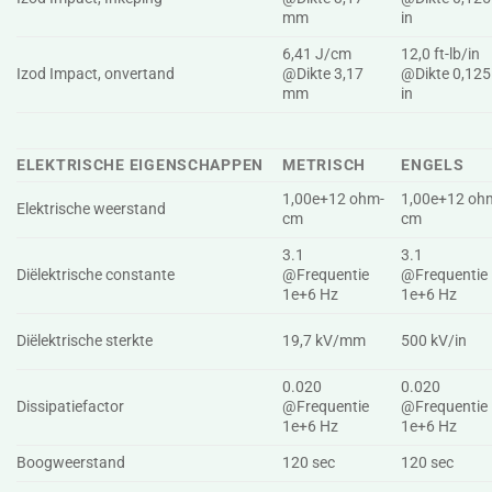
mm
in
6,41 J/cm
12,0 ft-lb/in
Izod Impact, onvertand
@Dikte 3,17
@Dikte 0,125
mm
in
ELEKTRISCHE EIGENSCHAPPEN
METRISCH
ENGELS
1,00e+12 ohm-
1,00e+12 oh
Elektrische weerstand
cm
cm
3.1
3.1
Diëlektrische constante
@Frequentie
@Frequentie
1e+6 Hz
1e+6 Hz
Diëlektrische sterkte
19,7 kV/mm
500 kV/in
0.020
0.020
Dissipatiefactor
@Frequentie
@Frequentie
1e+6 Hz
1e+6 Hz
Boogweerstand
120 sec
120 sec