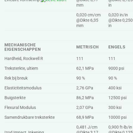
mm
in
0,020 cm/cm
0,020 in/in
@Dikte 6,35
@Dikte 0,250
mm
in
MECHANISCHE
METRISCH
ENGELS
EIGENSCHAPPEN
Hardheid, Rockwell R
111
111
Treksterkte, ultiem
62,1 MPa
9000 psi
Rek bij breuk
90 %
90 %
Elasticiteitsmodulus
2,76 GPa
400 ksi
Buigsterkte
86,2 MPa
12500 psi
Flexural Modulus
2,07 GPa
300 ksi
Samendrukbare treksterkte
68,9 MPa
10000 psi
0,481 J/cm
0,900 ft-lb/in
Izod Impact, Inkeping
@Dikte 3,17
@Dikte 0,125