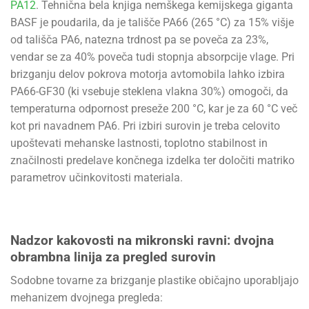
PA12
. Tehnična bela knjiga nemškega kemijskega giganta
BASF je poudarila, da je tališče PA66 (265 °C) za 15% višje
od tališča PA6, natezna trdnost pa se poveča za 23%,
vendar se za 40% poveča tudi stopnja absorpcije vlage. Pri
brizganju delov pokrova motorja avtomobila lahko izbira
PA66-GF30 (ki vsebuje steklena vlakna 30%) omogoči, da
temperaturna odpornost preseže 200 °C, kar je za 60 °C več
kot pri navadnem PA6. Pri izbiri surovin je treba celovito
upoštevati mehanske lastnosti, toplotno stabilnost in
značilnosti predelave končnega izdelka ter določiti matriko
parametrov učinkovitosti materiala.
Nadzor kakovosti na mikronski ravni: dvojna
obrambna linija za pregled surovin
Sodobne tovarne za brizganje plastike običajno uporabljajo
mehanizem dvojnega pregleda: