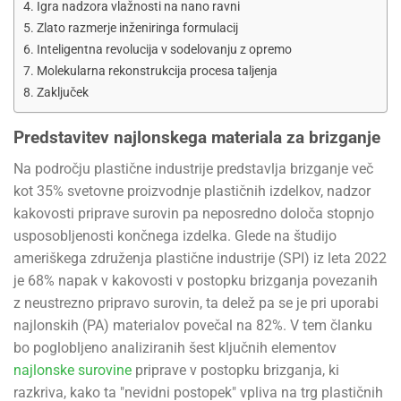
Igra nadzora vlažnosti na nano ravni
Zlato razmerje inženiringa formulacij
Inteligentna revolucija v sodelovanju z opremo
Molekularna rekonstrukcija procesa taljenja
Zaključek
Predstavitev najlonskega materiala za brizganje
Na področju plastične industrije predstavlja brizganje več
kot 35% svetovne proizvodnje plastičnih izdelkov, nadzor
kakovosti priprave surovin pa neposredno določa stopnjo
usposobljenosti končnega izdelka. Glede na študijo
ameriškega združenja plastične industrije (SPI) iz leta 2022
je 68% napak v kakovosti v postopku brizganja povezanih
z neustrezno pripravo surovin, ta delež pa se je pri uporabi
najlonskih (PA) materialov povečal na 82%. V tem članku
bo poglobljeno analiziranih šest ključnih elementov
najlonske surovine
priprave v postopku brizganja, ki
razkriva, kako ta "nevidni postopek" vpliva na trg plastičnih