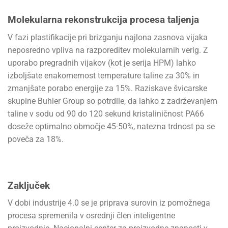
Molekularna rekonstrukcija procesa taljenja
V fazi plastifikacije pri brizganju najlona zasnova vijaka
neposredno vpliva na razporeditev molekularnih verig. Z
uporabo pregradnih vijakov (kot je serija HPM) lahko
izboljšate enakomernost temperature taline za 30% in
zmanjšate porabo energije za 15%. Raziskave švicarske
skupine Buhler Group so potrdile, da lahko z zadrževanjem
taline v sodu od 90 do 120 sekund kristaliničnost PA66
doseže optimalno območje 45-50%, natezna trdnost pa se
poveča za 18%.
Zaključek
V dobi industrije 4.0 se je priprava surovin iz pomožnega
procesa spremenila v osrednji člen inteligentne