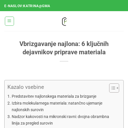
Skoči
E-NASLOV:KATRINA@GMA
na
vsebino
Vbrizgavanje najlona: 6 ključnih
dejavnikov priprave materiala
Kazalo vsebine
Predstavitev najlonskega materiala za brizganje
Izbira molekularnega materiala: natančno ujemanje
najlonskih surovin
Nadzor kakovosti na mikronski ravni: dvojna obrambna
linija za pregled surovin