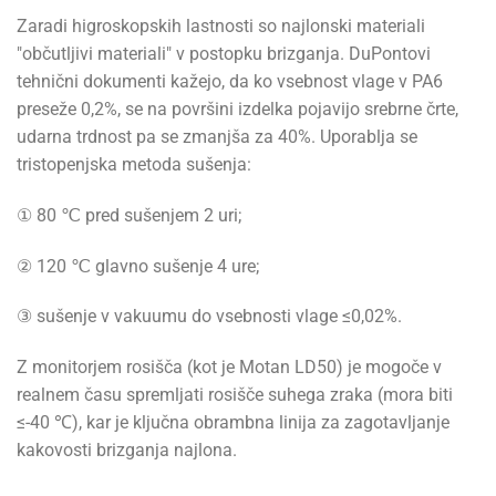
Zaradi higroskopskih lastnosti so najlonski materiali
"občutljivi materiali" v postopku brizganja. DuPontovi
tehnični dokumenti kažejo, da ko vsebnost vlage v PA6
preseže 0,2%, se na površini izdelka pojavijo srebrne črte,
udarna trdnost pa se zmanjša za 40%. Uporablja se
tristopenjska metoda sušenja:
① 80 ℃ pred sušenjem 2 uri;
② 120 ℃ glavno sušenje 4 ure;
③ sušenje v vakuumu do vsebnosti vlage ≤0,02%.
Z monitorjem rosišča (kot je Motan LD50) je mogoče v
realnem času spremljati rosišče suhega zraka (mora biti
≤-40 ℃), kar je ključna obrambna linija za zagotavljanje
kakovosti brizganja najlona.