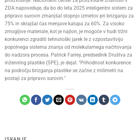
proizvodnje. Nacionalni center za proizvodne znanosti v
ZDA napoveduje, da bo do leta 2025 inteligentni sistem za
pripravo surovin zmanjšal stopnjo izmetov pri brizganju za
75% in skrajšal čas menjave kalupa za 60%. Za visoko
zmogljive materiale, kot je najlon, je mogoče v hudi tržni
konkurenci zgraditi tehnološki jarek le z vzpostavitvijo
popolnega sistema znanja od molekularnega načrtovanja
do nadzora procesa. Patrick Farrey, predsednik Društva za
inženiring plastike (SPE), je dejal: "Prihodnost konkurence
na področju brizganja plastike se začne z milimetri na
postaji za pripravo surovin."
ISKANJE