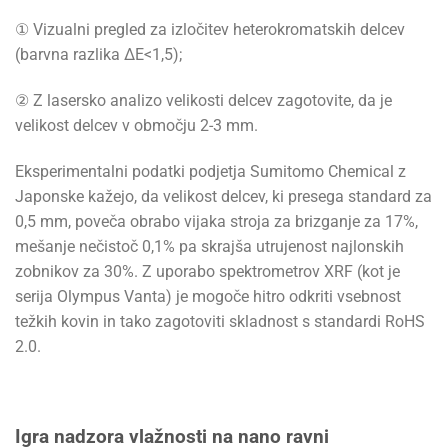
① Vizualni pregled za izločitev heterokromatskih delcev
(barvna razlika ΔE<1,5);
② Z lasersko analizo velikosti delcev zagotovite, da je
velikost delcev v območju 2-3 mm.
Eksperimentalni podatki podjetja Sumitomo Chemical z
Japonske kažejo, da velikost delcev, ki presega standard za
0,5 mm, poveča obrabo vijaka stroja za brizganje za 17%,
mešanje nečistoč 0,1% pa skrajša utrujenost najlonskih
zobnikov za 30%. Z uporabo spektrometrov XRF (kot je
serija Olympus Vanta) je mogoče hitro odkriti vsebnost
težkih kovin in tako zagotoviti skladnost s standardi RoHS
2.0.
Igra nadzora vlažnosti na nano ravni