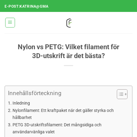
Hoppa
E-POST:KATRINA@GMA
till
innehåll
Nylon vs PETG: Vilket filament för
3D-utskrift är det bästa?
Innehållsförteckning
Inledning
Nylonfilament: Ett kraftpaket när det gäller styrka och
hållbarhet
PETG 3D-utskriftsfilament: Det mångsidiga och
användarvänliga valet