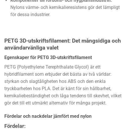
Komponenter till fordons- och flygplansindustrin:
Nylons värme- och kemikalieresistens gör det lämpligt
för dessa industrier.
PETG 3D-utskriftsfilament: Det mångsidiga och
användarvänliga valet
Egenskaper för PETG 3D-utskriftsfilament
PETG (Polyethylene Terephthalate Glycol) är ett
hybridfilament som erbjuder det bästa av två världar:
styrkan och slagtåligheten hos ABS och den enkla
tryckbarheten hos PLA. Det är känt för sin hållbarhet,
kemikaliebeständighet och låga tendens till skevhet, vilket
gör det till ett utmärkt alternativ för många projekt.
Fördelar och nackdelar jämfört med nylon
Fördelar: