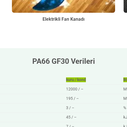
Elektrikli Fan Kanadı
PA66 GF30 Verileri
kuru / kond
B
12000 / –
M
195 / –
M
3 / –
%
45 / –
k
7 / –
k