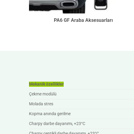
PA6 GF Araba Aksesuarları
Mekanik özellikler
Çekme modülü
Molada stres
Kopma anında gerilme
Charpy darbe dayanımı, +23°C
Charpy çentikli darbe dayanımı, +23°C