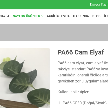
E-posta:
Katr
SAYFA
NAYLON ÜRÜNLER
AKRILIK LEVHA
HAKKINDA
BLOG
İL
PA66 Cam Elyaf
PA66 cam elyaf, cam elyaf ile 
takviye, standart PA66'ya kıya
kararlılığını önemli ölçüde ar
gerektiren zorlu uygulamalarda
Kullanılabilir tipler:
PA66 GF30 (Doğal/Siyah)