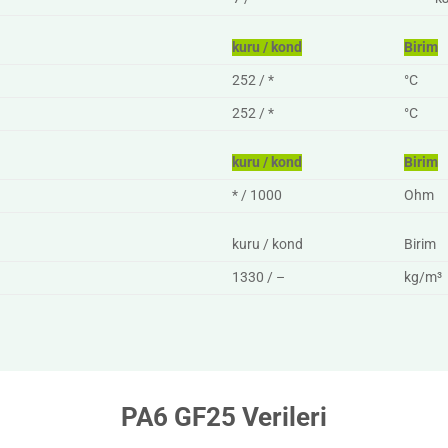
kuru / kond
Birim
252 / *
°C
252 / *
°C
kuru / kond
Birim
* / 1000
Ohm
kuru / kond
Birim
1330 / –
kg/m³
PA6 GF25 Verileri