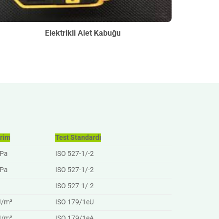
Elektrikli Alet Kabuğu
irim
Test Standardı
Pa
ISO 527-1/-2
Pa
ISO 527-1/-2
ISO 527-1/-2
J/m²
ISO 179/1eU
J/m²
ISO 179/1eA