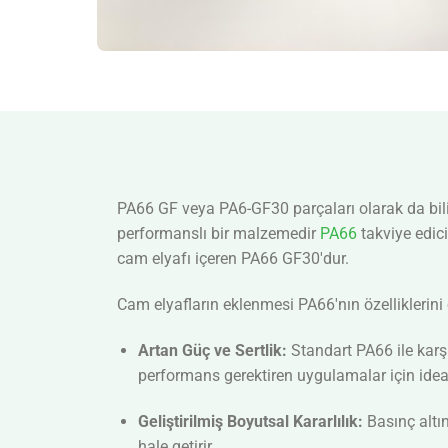
PA66 GF veya PA6-GF30 parçaları olarak da bilin
performanslı bir malzemedir
PA66
takviye edici
cam elyafı içeren PA66 GF30'dur.
Cam elyafların eklenmesi PA66'nın özelliklerini ö
Artan Güç ve Sertlik:
Standart PA66 ile karş
performans gerektiren uygulamalar için ideal 
Geliştirilmiş Boyutsal Kararlılık:
Basınç altı
hale getirir.