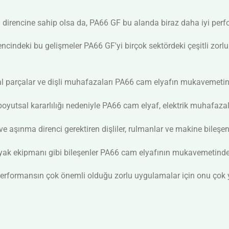
sı direncine sahip olsa da, PA66 GF bu alanda biraz daha iyi per
irencindeki bu gelişmeler PA66 GF'yi birçok sektördeki çeşitli zor
al parçalar ve dişli muhafazaları PA66 cam elyafın mukavemetind
e boyutsal kararlılığı nedeniyle PA66 cam elyaf, elektrik muhafaza
aşınma direnci gerektiren dişliler, rulmanlar ve makine bileşenl
ayak ekipmanı gibi bileşenler PA66 cam elyafının mukavemetinden 
rformansın çok önemli olduğu zorlu uygulamalar için onu çok yö