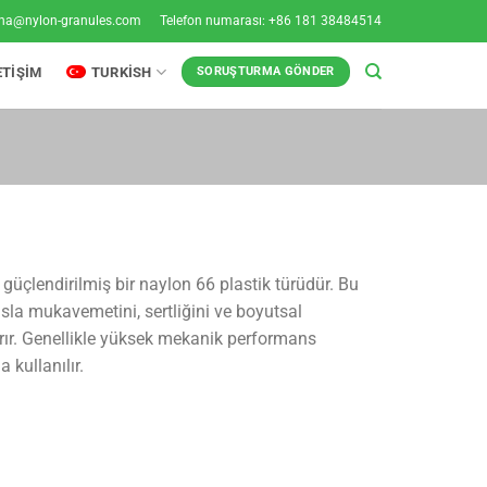
ina@nylon-granules.com
Telefon numarası: +86 181 38484514
ETIŞIM
TURKISH
SORUŞTURMA GÖNDER
güçlendirilmiş bir naylon 66 plastik türüdür. Bu
sla mukavemetini, sertliğini ve boyutsal
tırır. Genellikle yüksek mekanik performans
 kullanılır.