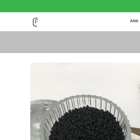
İçeriğe
atla
ANA 