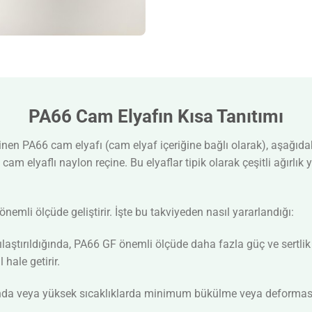
PA66 Cam Elyafın Kısa Tanıtımı
en PA66 cam elyafı (cam elyaf içeriğine bağlı olarak), aşağıdaki
 cam elyaflı naylon reçine. Bu elyaflar tipik olarak çeşitli ağırlık
nemli ölçüde geliştirir. İşte bu takviyeden nasıl yararlandığı:
ılaştırıldığında, PA66 GF önemli ölçüde daha fazla güç ve sertl
hale getirir.
nda veya yüksek sıcaklıklarda minimum bükülme veya deformasyon