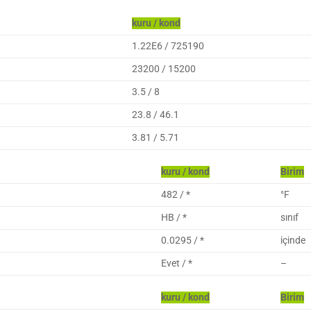
kuru / kond
1.22E6 / 725190
23200 / 15200
3.5 / 8
23.8 / 46.1
3.81 / 5.71
kuru / kond
Birim
482 / *
°F
HB / *
sınıf
0.0295 / *
içinde
Evet / *
–
kuru / kond
Birim