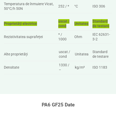
Temperatura de înmuiere Vicat,
252 / *
°C
ISO 306
50°C/h 50N
uscat /
Standard
Proprietăți electrice
Unitatea
cond
de testare
* /
IEC 62631-
Rezistivitatea suprafeței
Ohm
1000
3-2
uscat /
Standard
Alte proprietăți
Unitatea
cond
de testare
1330 /
Densitate
kg/m³
ISO 1183
–
PA6 GF25 Date