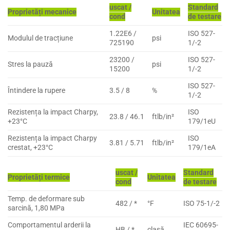
uscat /
Standard
Proprietăți mecanice
Unitatea
cond
de testare
1.22E6 /
ISO 527-
Modulul de tracțiune
psi
725190
1/-2
23200 /
ISO 527-
Stres la pauză
psi
15200
1/-2
ISO 527-
Întindere la rupere
3.5 / 8
%
1/-2
Rezistența la impact Charpy,
ISO
23.8 / 46.1
ftlb/in²
+23°C
179/1eU
Rezistența la impact Charpy
ISO
3.81 / 5.71
ftlb/in²
crestat, +23°C
179/1eA
uscat /
Standard
Proprietăți termice
Unitatea
cond
de testare
Temp. de deformare sub
482 / *
°F
ISO 75-1/-2
sarcină, 1,80 MPa
Comportamentul arderii la
IEC 60695-
HB / *
clasă