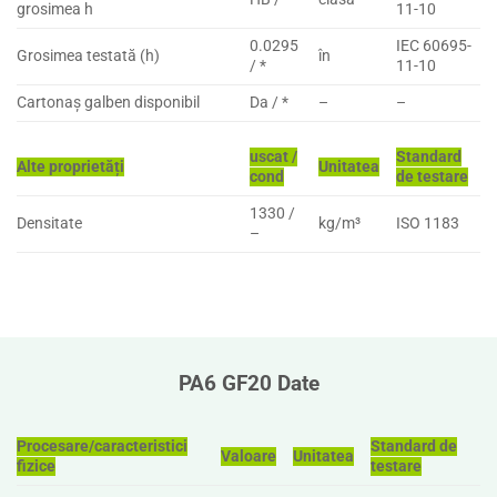
grosimea h
11-10
0.0295
IEC 60695-
Grosimea testată (h)
în
/ *
11-10
Cartonaș galben disponibil
Da / *
–
–
uscat /
Standard
Alte proprietăți
Unitatea
cond
de testare
1330 /
Densitate
kg/m³
ISO 1183
–
PA6 GF20 Date
Procesare/caracteristici
Standard de
Valoare
Unitatea
fizice
testare