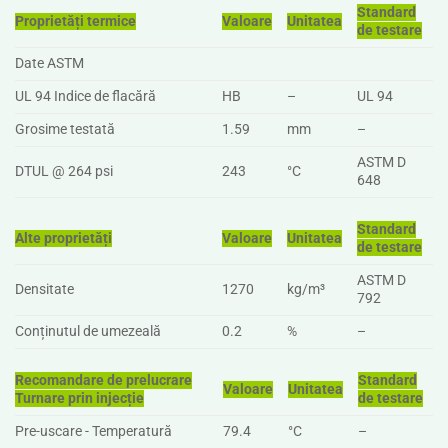
Standard
Proprietăți termice
Valoare
Unitatea
de testare
Date ASTM
UL 94 Indice de flacără
HB
–
UL 94
Grosime testată
1.59
mm
–
ASTM D
DTUL @ 264 psi
243
°C
648
Standard
Alte proprietăți
Valoare
Unitatea
de testare
ASTM D
Densitate
1270
kg/m³
792
Conținutul de umezeală
0.2
%
–
Recomandare de prelucrare
Standard
Valoare
Unitatea
Turnare prin injecție
de testare
Pre-uscare - Temperatură
79.4
°C
–