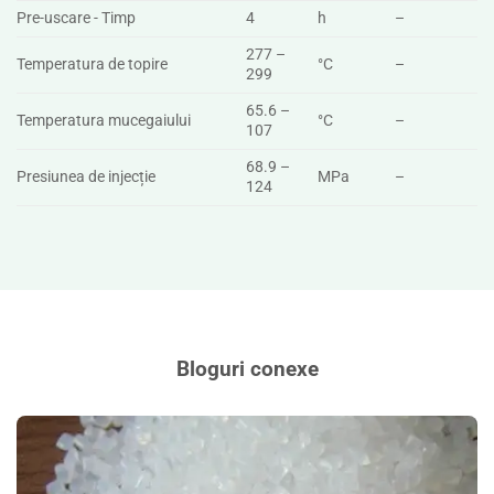
Pre-uscare - Timp
4
h
–
277 –
Temperatura de topire
°C
–
299
65.6 –
Temperatura mucegaiului
°C
–
107
68.9 –
Presiunea de injecție
MPa
–
124
Bloguri conexe