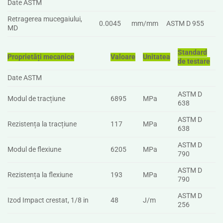
Date ASTM
Retragerea mucegaiului,
0.0045
mm/mm
ASTM D 955
MD
Standard
Proprietăți mecanice
Valoare
Unitatea
de testare
Date ASTM
ASTM D
Modul de tracțiune
6895
MPa
638
ASTM D
Rezistența la tracțiune
117
MPa
638
ASTM D
Modul de flexiune
6205
MPa
790
ASTM D
Rezistența la flexiune
193
MPa
790
ASTM D
Izod Impact crestat, 1/8 in
48
J/m
256