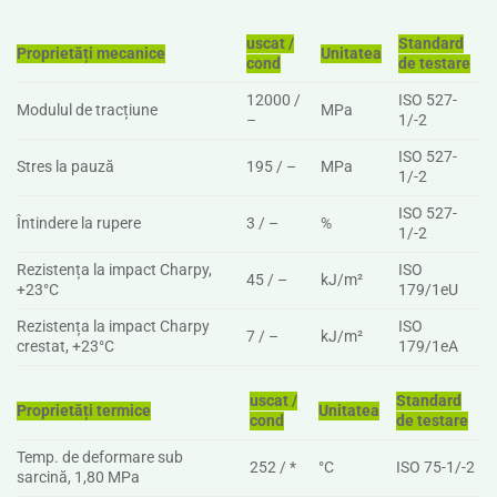
uscat /
Standard
Proprietăți mecanice
Unitatea
cond
de testare
12000 /
ISO 527-
Modulul de tracțiune
MPa
–
1/-2
ISO 527-
Stres la pauză
195 / –
MPa
1/-2
ISO 527-
Întindere la rupere
3 / –
%
1/-2
Rezistența la impact Charpy,
ISO
45 / –
kJ/m²
+23°C
179/1eU
Rezistența la impact Charpy
ISO
7 / –
kJ/m²
crestat, +23°C
179/1eA
uscat /
Standard
Proprietăți termice
Unitatea
cond
de testare
Temp. de deformare sub
252 / *
°C
ISO 75-1/-2
sarcină, 1,80 MPa