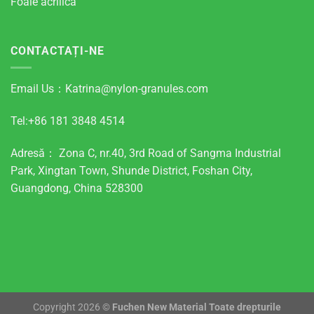
Foaie acrilică
CONTACTAȚI-NE
Email Us：
Katrina@nylon-granules.com
Tel:+86 181 3848 4514
Adresă： Zona C, nr.40, 3rd Road of Sangma Industrial
Park, Xingtan Town, Shunde District, Foshan City,
Guangdong, China 528300
Copyright 2026 ©
Fuchen New Material Toate drepturile