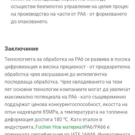
осъществи безпилотно управление на целия процес
на производство на части от PA6 - от формоването
до опаковането.
Заключение
Технологията за обработка на PA6 се развива в посока
цифровизация и висока прецизност - от предварителна
обработка чрез изсушаване до интелигентна
последваща обработка. Чрез овладяването на тези
пет основни технологии компаниите могат да увеличат
максимално потенциала на PA6 - като същевременно
поддържат ценова конкурентоспособност, якостта на
опън надхвърля 85MPa, а температурата на топлинна
деформация достига 180 ℃. Като еталон в
индустрията,
Fuchen Нов материал
PA6/PA66 е
преминала сертификация по IATF 16949. Иновативната