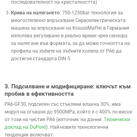
последователност на кристалността)
Крива на налягането
: 750-1250bar технология за
многостепенно впръскване Сервоелектрическата
машина за впръскване на KraussMaffei в Германия
използва регулиране в реално време чрез сензора
за налягане във формата, за да може точността на
профила на зъбите на зъбните колела от PA6 да
достигне стандарта DIN 5.
3. Подсилване и модифициране: ключът към
пробив в ефективността
PA6-GF30, подсилен със стъклени влакна 30%, има
модул на огъване до 9500MPa, който е с 400% по-висок
от този на чистия PA6 (източник на данни:
Технически
доклад на DuPont
). Най-новите технологични
тенденции включват: