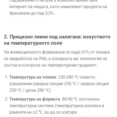
съдържанието на влага в реално време чрез
интернет на нещата, като намаляват процента на
бракуване до под 0,5%.
2. Прецизно леене под налягане: изкуството
на температурното поле
На инжекционното формоване се пада 67% от пазара
за преработка на PA6, а основната му технология се
състои в контрола на температурния градиент:
Температура на топене
: 230-280 ℃ слоесто
управление (предна секция 230 ℃ / средна секция
250 ℃ / дюза 280 ℃)
Температура на формата
: 80-90 ℃ постоянна
температурна система (температурна разлика в
рамките на ±2 ℃, за да се осигури