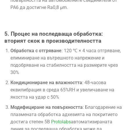
повърхността на автомобилните съединители от
PA6 да достигне Ra0,8 μm.
5. Процес на последваща обработка:
вторият скок в производителността
Обработка с отгряване
: 120 ℃ × 4 часа отгряване,
елиминиране на вътрешното напрежение и
подобряване на стабилността на размерите чрез
30%
Кондициониране на влажността
: 48-часова
еквилибрация в среда 65%RH и увеличаване на
якостта на удар с 50%
Модифициране на повърхността
: Благодарение на
плазмената обработка адхезията на покритието
достига степен 5B
Protolabs
автоматизираната
линия за последваща обработка може да