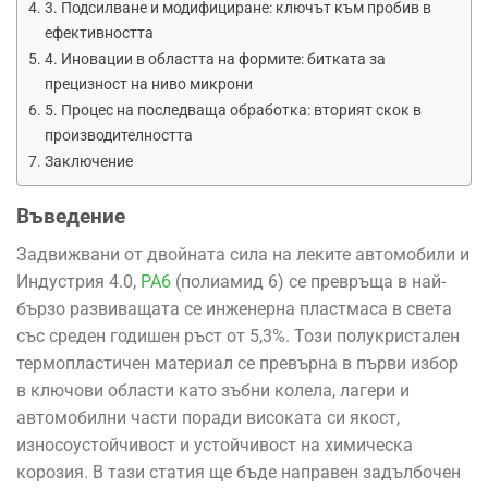
3. Подсилване и модифициране: ключът към пробив в
ефективността
4. Иновации в областта на формите: битката за
прецизност на ниво микрони
5. Процес на последваща обработка: вторият скок в
производителността
Заключение
Въведение
Задвижвани от двойната сила на леките автомобили и
Индустрия 4.0,
PA6
(полиамид 6) се превръща в най-
бързо развиващата се инженерна пластмаса в света
със среден годишен ръст от 5,3%. Този полукристален
термопластичен материал се превърна в първи избор
в ключови области като зъбни колела, лагери и
автомобилни части поради високата си якост,
износоустойчивост и устойчивост на химическа
корозия. В тази статия ще бъде направен задълбочен