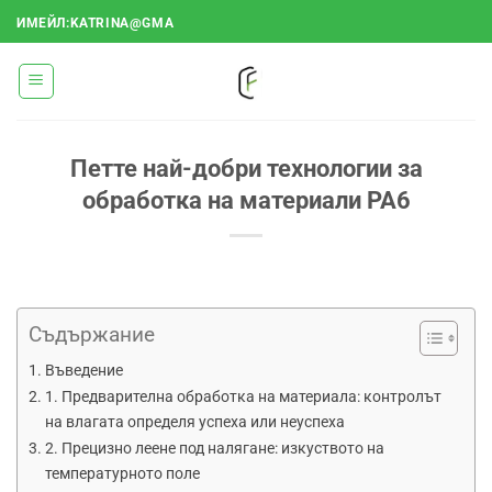
Преминаване
ИМЕЙЛ:KATRINA@GMA
към
съдържанието
Петте най-добри технологии за
обработка на материали PA6
Съдържание
Въведение
1. Предварителна обработка на материала: контролът
на влагата определя успеха или неуспеха
2. Прецизно леене под налягане: изкуството на
температурното поле