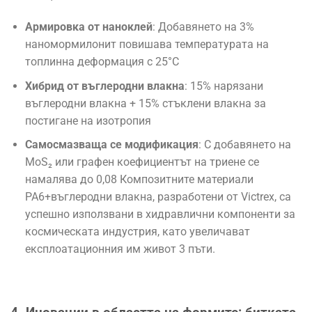
Армировка от наноклей
: Добавянето на 3%
наномормилонит повишава температурата на
топлинна деформация с 25°C
Хибрид от въглеродни влакна
: 15% нарязани
въглеродни влакна + 15% стъклени влакна за
постигане на изотропия
Самосмазваща се модификация
: С добавянето на
MoS₂ или графен коефициентът на триене се
намалява до 0,08 Композитните материали
PA6+въглеродни влакна, разработени от Victrex, са
успешно използвани в хидравлични компоненти за
космическата индустрия, като увеличават
експлоатационния им живот 3 пъти.