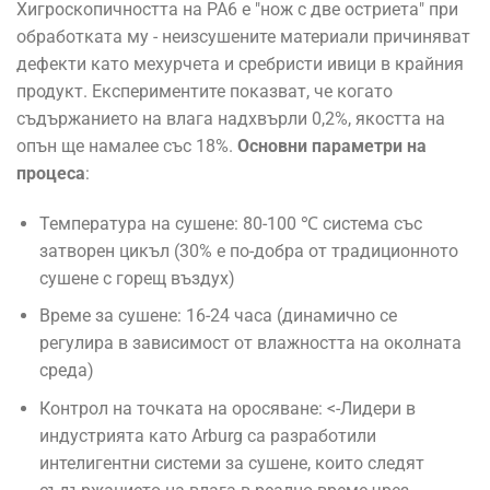
Хигроскопичността на PA6 е "нож с две остриета" при
обработката му - неизсушените материали причиняват
дефекти като мехурчета и сребристи ивици в крайния
продукт. Експериментите показват, че когато
съдържанието на влага надхвърли 0,2%, якостта на
опън ще намалее със 18%.
Основни параметри на
процеса
:
Температура на сушене: 80-100 ℃ система със
затворен цикъл (30% е по-добра от традиционното
сушене с горещ въздух)
Време за сушене: 16-24 часа (динамично се
регулира в зависимост от влажността на околната
среда)
Контрол на точката на оросяване: <-Лидери в
индустрията като Arburg са разработили
интелигентни системи за сушене, които следят