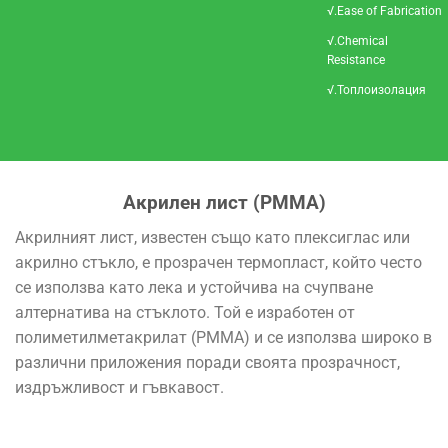
√.Ease of Fabrication
√.Chemical
Resistance
√.Топлоизолация
Акрилен лист (PMMA)
Акрилният лист, известен също като плексиглас или
акрилно стъкло, е прозрачен термопласт, който често
се използва като лека и устойчива на счупване
алтернатива на стъклото. Той е изработен от
полиметилметакрилат (PMMA) и се използва широко в
различни приложения поради своята прозрачност,
издръжливост и гъвкавост.