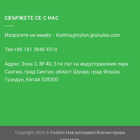
СВЪРЖЕТЕ СЕ С НАС
Изпратете ни имейл：
Katrina@nylon-granules.com
Тел:+86 181 3848 4514
Адрес: Зона С, № 40, 3-ти път на индустриалния парк
Сангма, град Синтан, област Шунде, град Фошан,
Гуандун, Китай 528300
Copyright 2026 ©
Fuchen Нов материал Всички права
запазени.