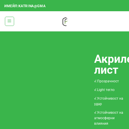
Преминаване
ИМЕЙЛ:KATRINA@GMA
към
съдържанието
Акрил
лист
√.Прозрачност
√.Light тегло
√.Устойчивост на
удар
√.Устойчивост на
атмосферни
влияния