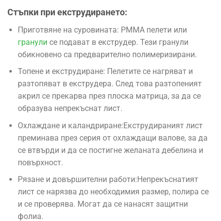
Стъпки при екструдирането:
Приготвяне на суровината: PMMA пелети или
гранули
се подават в екструдер. Тези гранули
обикновено са предварително полимеризирани.
Топене и екструдиране: Пелетите се нагряват и
разтопяват в екструдера. След това разтопеният
акрил се прекарва през плоска матрица, за да се
образува непрекъснат лист.
Охлаждане и каландриране:Екструдираният лист
преминава през серия от охлаждащи валове, за да
се втвърди и да се постигне желаната дебелина и
повърхност.
Рязане и довършителни работи:Непрекъснатият
лист се нарязва до необходимия размер, полира се
и се проверява. Могат да се нанасят защитни
фолиа.