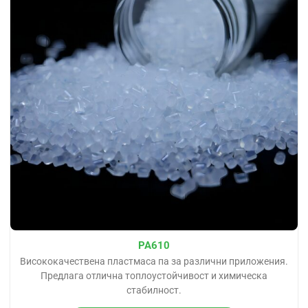
PA610
Висококачествена пластмаса па за различни приложения.
Предлага отлична топлоустойчивост и химическа
стабилност.