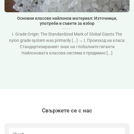
Основни класове найлонов материал: Източници,
употреби и съвети за избор">
Основни класове найлонов материал: Източници,
употреби и съвети за избор
I. Grade Origin: The Standardized Mark of Global Giants The
nylon grade system was primarily [...] → I. Произход на класа:
Стандартизираният знак на глобалните гиганти
Найлоновата класова система е предимно [...]
Свържете се с нас