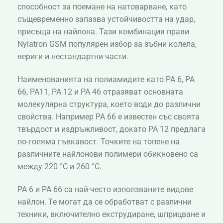
способност за поемане на натоварване, като
същевременно запазва устойчивостта на удар,
присъща на найлона. Тази комбинация прави
Nylatron GSM популярен избор за зъбни колела,
вериги и нестандартни части.
Наименованията на полиамидите като PA 6, PA
66, PA11, PA 12 и PA 46 отразяват основната
молекулярна структура, което води до различни
свойства. Например PA 66 е известен със своята
твърдост и издръжливост, докато PA 12 предлага
по-голяма гъвкавост. Точките на топене на
различните найлонови полимери обикновено са
между 220 °C и 260 °C.
PA 6 и PA 66 са най-често използваните видове
найлон. Те могат да се обработват с различни
техники, включително екструдиране, шприцване и