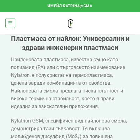
Преминаване
ИМЕЙЛ:KATRINA@GMA
към
съдържанието
Пластмаса от найлон: Универсални и
здрави инженерни пластмаси
Найлоновата пластмаса, известна също като
полиамид (PA) или с търговското наименование
Nylatron, е полукристална термопластмаса,
ценена заради комбинацията от свойства.
Найлоновата смола предлага ниска плътност и
висока термична стабилност, което я прави
идеална за взискателни приложения.
Nylatrion GSM, специфичен вид найлонова смола,
демонстрира тази гъвкавост. Тя включва
молибденов дисулфид (MoS₂) за повишена