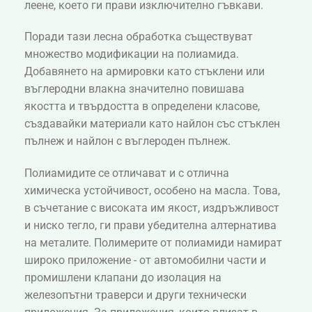
леене, което ги прави изключително гъвкави.
Поради тази лесна обработка съществуват
множество модификации на полиамида.
Добавянето на армировки като стъклени или
въглеродни влакна значително повишава
якостта и твърдостта в определени класове,
създавайки материали като найлон със стъклен
пълнеж и найлон с въглероден пълнеж.
Полиамидите се отличават и с отлична
химическа устойчивост, особено на масла. Това,
в съчетание с високата им якост, издръжливост
и ниско тегло, ги прави убедителна алтернатива
на металите. Полимерите от полиамиди намират
широко приложение - от автомобилни части и
промишлени клапани до изолация на
железопътни траверси и други технически