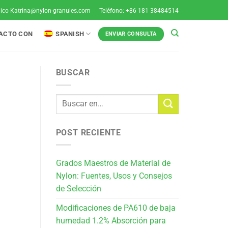
nico
Katrina@nylon-granules.com
Teléfono: +86 181 38484514
TACTO CON
SPANISH
ENVIAR CONSULTA
BUSCAR
POST RECIENTE
Grados Maestros de Material de
Nylon: Fuentes, Usos y Consejos
de Selección
Modificaciones de PA610 de baja
humedad 1.2% Absorción para