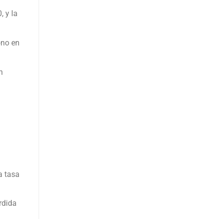
, y la
ono en
n
a
a tasa
rdida