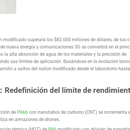
 modificado superará los $82.000 millones de dólares, de los c
de nueva energía y comunicaciones 5G se convertirá en el princ
la alta absorción de agua de los materiales y la precisión de
giendo sus límites de aplicación. Basándose en la evolución tecn
esarrollo a saltos del nailon modificado desde el laboratorio hasta
Redefinición del límite de rendimien
acción de
PA66
con nanotubos de carbono (CNT) se incrementa 
iliza en armazones de drones.
mación térmica (HDT) de
PA6
modificado con dióxido de nanotita