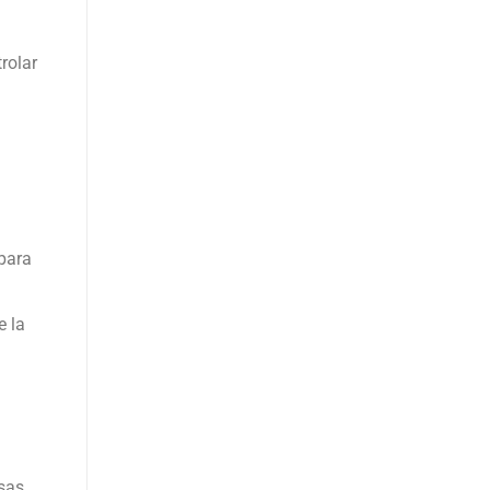
rolar
 para
e la
asas