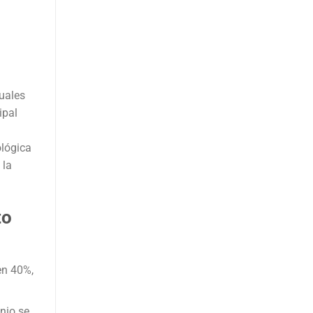
uales
ipal
ológica
 la
to
en 40%,
nio se