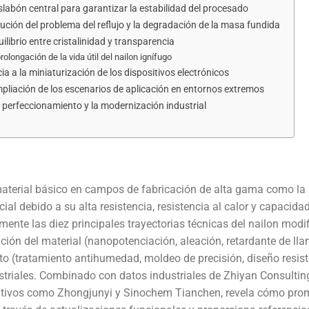
slabón central para garantizar la estabilidad del procesado
olución del problema del reflujo y la degradación de la masa fundida
ilibrio entre cristalinidad y transparencia
rolongación de la vida útil del nailon ignífugo
ia a la miniaturización de los dispositivos electrónicos
mpliación de los escenarios de aplicación en entornos extremos
l perfeccionamiento y la modernización industrial
 material básico en campos de fabricación de alta gama como la
ial debido a su alta resistencia, resistencia al calor y capacida
mente las diez principales trayectorias técnicas del nailon modi
ción del material (nanopotenciación, aleación, retardante de ll
to (tratamiento antihumedad, moldeo de precisión, diseño resist
ustriales. Combinado con datos industriales de Zhiyan Consultin
ativos como Zhongjunyi y Sinochem Tianchen, revela cómo pr