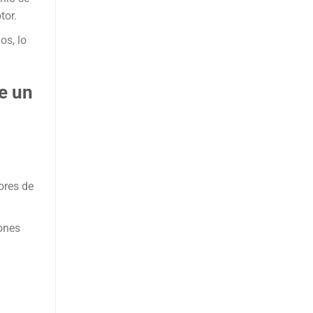
tor.
os, lo
de un
ores de
ones