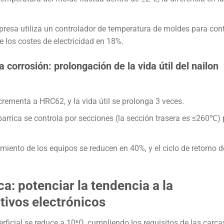
esa utiliza un controlador de temperatura de moldes para cont
e los costes de electricidad en 18%.
a corrosión: prolongación de la vida útil del nailon
ncrementa a HRC62, y la vida útil se prolonga 3 veces.
arrica se controla por secciones (la sección trasera es ≤260℃)
ento de los equipos se reducen en 40%, y el ciclo de retorno d
ca: potenciar la tendencia a la
itivos electrónicos
erficial se reduce a 10⁶Ω, cumpliendo los requisitos de las carc