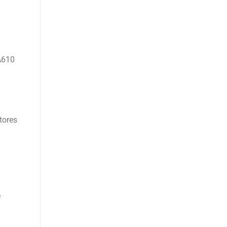
PA610
tores
e