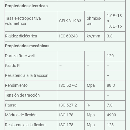
Propiedades eléctricas
1.0E+13
Tasa electropositiva
ohmios-
CEI 93-1983
a
volumétrica
cm
1.0E+15
Rigidez dieléctrica
IEC 60243
kV/mm
3.8
Propiedades mecánicas
Dureza Rockwell
120
Grado R
–
–
–
Resistencia a la tracción
–
Rendimiento
ISO 527-2
Mpa
88.3
Tensión de tracción
–
Pausa
ISO 527-2
%
7.0
Módulo de flexión
ISO 178
Mpa
4900
Resistencia a la flexión
ISO 178
Mpa
123