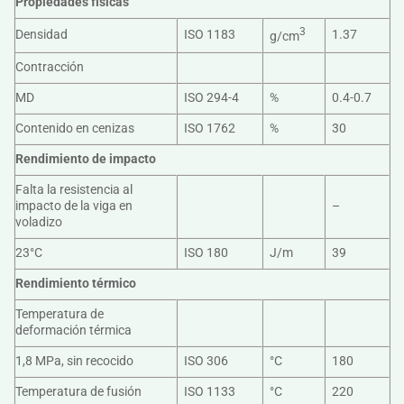
Propiedades físicas
3
Densidad
ISO 1183
1.37
g/cm
Contracción
MD
ISO 294-4
%
0.4-0.7
Contenido en cenizas
ISO 1762
%
30
Rendimiento de impacto
Falta la resistencia al
impacto de la viga en
–
voladizo
23°C
ISO 180
J/m
39
Rendimiento térmico
Temperatura de
deformación térmica
1,8 MPa, sin recocido
ISO 306
°C
180
Temperatura de fusión
ISO 1133
°C
220