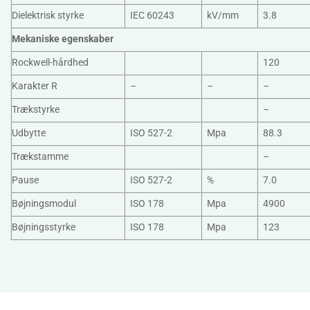
Dielektrisk styrke
IEC 60243
kV/mm
3.8
Mekaniske egenskaber
Rockwell-hårdhed
120
Karakter R
–
–
–
Trækstyrke
–
Udbytte
ISO 527-2
Mpa
88.3
Trækstamme
–
Pause
ISO 527-2
%
7.0
Bøjningsmodul
ISO 178
Mpa
4900
Bøjningsstyrke
ISO 178
Mpa
123