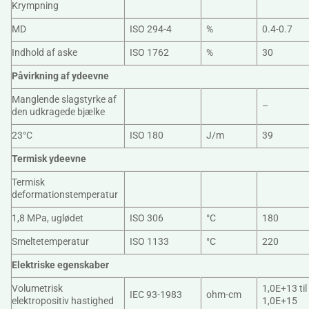
Krympning
MD
ISO 294-4
%
0.4-0.7
Indhold af aske
ISO 1762
%
30
Påvirkning af ydeevne
Manglende slagstyrke af
–
den udkragede bjælke
23°C
ISO 180
J/m
39
Termisk ydeevne
Termisk
deformationstemperatur
1,8 MPa, uglødet
ISO 306
°C
180
Smeltetemperatur
ISO 1133
°C
220
Elektriske egenskaber
Volumetrisk
1,0E+13 til
IEC 93-1983
ohm-cm
elektropositiv hastighed
1,0E+15