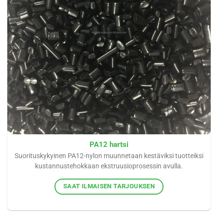
PA12 hartsi
Suorituskykyinen PA12-nylon muunnetaan kestäviksi tuotteiksi
kustannustehokkaan ekstruusioprosessin avulla.
SAAT ILMAISEN TARJOUKSEN