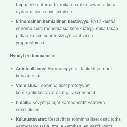
taipua rikkoutumatta, mikä on ratkaisevan tärkeää
dynaamisissa sovelluksissa.
Erinomainen kemiallinen kestävyys:
PA12 kestää
erinomaisesti monenlaisia kemikaaleja, mikä takaa
pitkäaikaisen suorituskyvyn vaativissa
ympäristöissä.
Hyödyt eri toimialoilla:
Autoteollisuus:
Hammaspyörät, laakerit ja muut
kuluvat osat.
Valmistus:
Toiminnalliset prototyypit,
kemikaalinkestävät osat ja rakenneosat.
Ilmailu:
Kevyet ja lujat komponentit vaativiin
sovelluksiin.
Kulutustavarat:
Kestävät ja toiminnalliset osat, jotka
vaativat joustavuutta ja kemikaalien kestävyyttä.