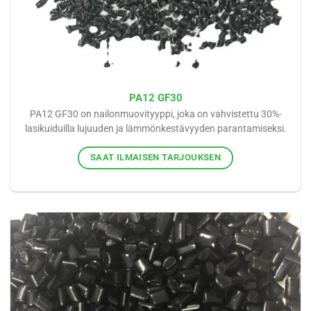
PA12 GF30
PA12 GF30 on nailonmuovityyppi, joka on vahvistettu 30%-
lasikuiduilla lujuuden ja lämmönkestävyyden parantamiseksi.
SAAT ILMAISEN TARJOUKSEN