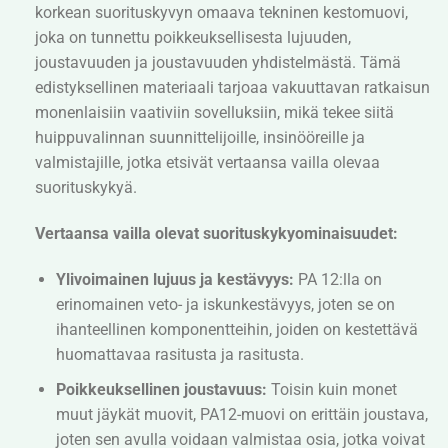
korkean suorituskyvyn omaava tekninen kestomuovi,
✔
Alhainen kosteuden
joka on tunnettu poikkeuksellisesta lujuuden,
imeytyminen
joustavuuden ja joustavuuden yhdistelmästä. Tämä
edistyksellinen materiaali tarjoaa vakuuttavan ratkaisun
monenlaisiin vaativiin sovelluksiin, mikä tekee siitä
huippuvalinnan suunnittelijoille, insinööreille ja
valmistajille, jotka etsivät vertaansa vailla olevaa
suorituskykyä.
Vertaansa vailla olevat suorituskykyominaisuudet:
Ylivoimainen lujuus ja kestävyys:
PA 12:lla on
erinomainen veto- ja iskunkestävyys, joten se on
ihanteellinen komponentteihin, joiden on kestettävä
huomattavaa rasitusta ja rasitusta.
Poikkeuksellinen joustavuus:
Toisin kuin monet
muut jäykät muovit, PA12-muovi on erittäin joustava,
joten sen avulla voidaan valmistaa osia, jotka voivat