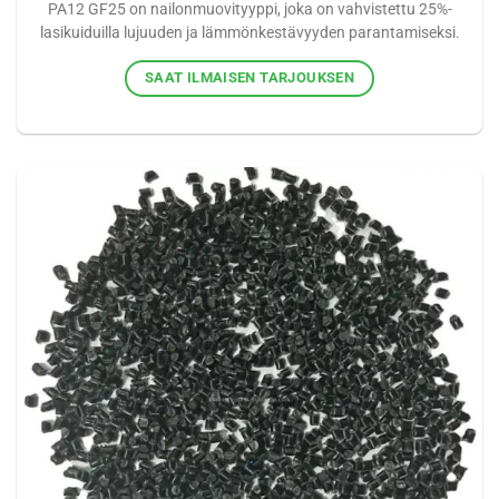
PA12 GF25 on nailonmuovityyppi, joka on vahvistettu 25%-
lasikuiduilla lujuuden ja lämmönkestävyyden parantamiseksi.
SAAT ILMAISEN TARJOUKSEN