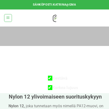
Siirry
SÄHKÖPOSTI:KATRINA@GMA
sisältöön
NYLON 12
OMINAISUUS
✔
Kestävä
✔
Korkea lujuus
Nylon 12 ylivoimaiseen suorituskykyyn
✔
Kemikaalinkestävä
Nylon 12,
joka tunnetaan myös nimellä PA12-muovi, on
✔
Mittasuhteiltaan vakaa