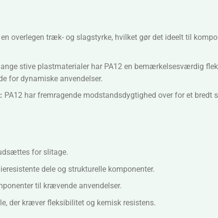
en overlegen træk- og slagstyrke, hvilket gør det ideelt til komp
nge stive plastmaterialer har PA12 en bemærkelsesværdig fleksib
ende for dynamiske anvendelser.
:
PA12 har fremragende modstandsdygtighed over for et bredt spe
udsættes for slitage.
ieresistente dele og strukturelle komponenter.
ponenter til krævende anvendelser.
, der kræver fleksibilitet og kemisk resistens.