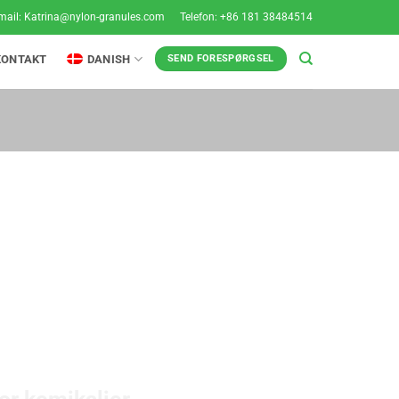
mail:
Katrina@nylon-granules.com
Telefon: +86 181 38484514
KONTAKT
DANISH
SEND FORESPØRGSEL
 FUNKTION
or kemikalier