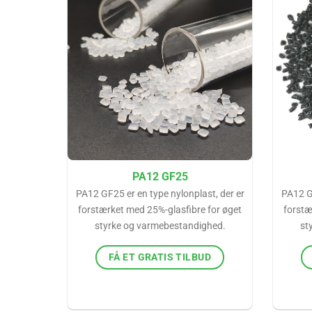
PA12 GF25
PA12 GF25 er en type nylonplast, der er
PA12 GF
forstærket med 25%-glasfibre for øget
forstæ
styrke og varmebestandighed.
st
FÅ ET GRATIS TILBUD