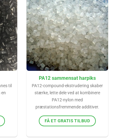
PA12 sammensat harpiks
es til
PA12-compound-ekstrudering skaber
 en
stærke, lette dele ved at kombinere
PA12-nylon med
præstationsfremmende additiver.
FÅ ET GRATIS TILBUD