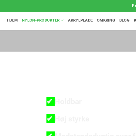
E-
HJEM
NYLON-PRODUKTER
AKRYLPLADE
OMKRING
BLOG
NYLON 12
✔
Holdbar
✔
Høj styrke
✔
Modstandsdygtig over f