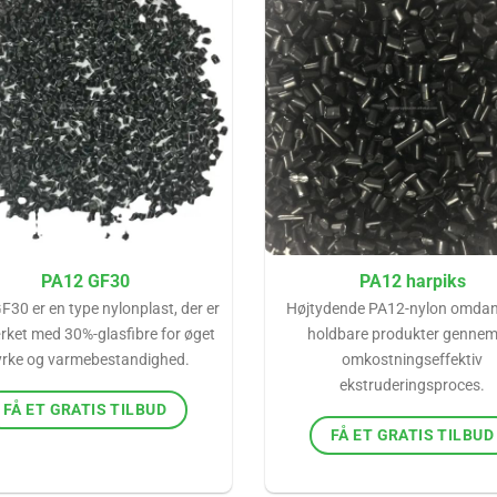
PA12 GF30
PA12 harpiks
30 er en type nylonplast, der er
Højtydende PA12-nylon omdann
rket med 30%-glasfibre for øget
holdbare produkter gennem
yrke og varmebestandighed.
omkostningseffektiv
ekstruderingsproces.
FÅ ET GRATIS TILBUD
FÅ ET GRATIS TILBUD