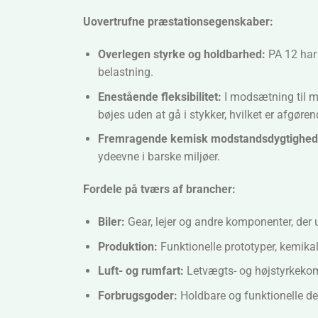
Uovertrufne præstationsegenskaber:
Overlegen styrke og holdbarhed:
PA 12 har 
belastning.
Enestående fleksibilitet:
I modsætning til ma
bøjes uden at gå i stykker, hvilket er afgør
Fremragende kemisk modstandsdygtighed
ydeevne i barske miljøer.
Fordele på tværs af brancher:
Biler:
Gear, lejer og andre komponenter, der 
Produktion:
Funktionelle prototyper, kemikal
Luft- og rumfart:
Letvægts- og højstyrkekom
Forbrugsgoder:
Holdbare og funktionelle dele