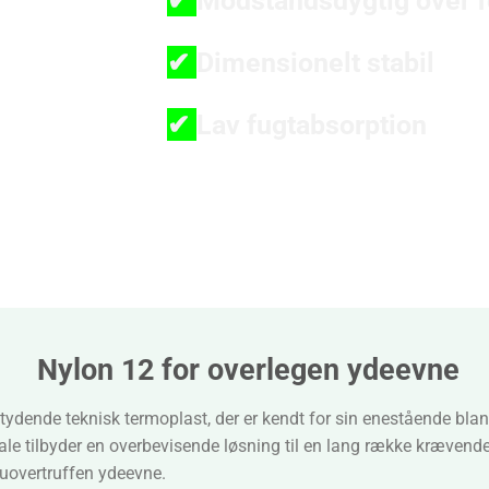
✔
Dimensionelt stabil
✔
Lav fugtabsorption
Nylon 12 for overlegen ydeevne
ydende teknisk termoplast, der er kendt for sin enestående blandi
tilbyder en overbevisende løsning til en lang række krævende anv
 uovertruffen ydeevne.