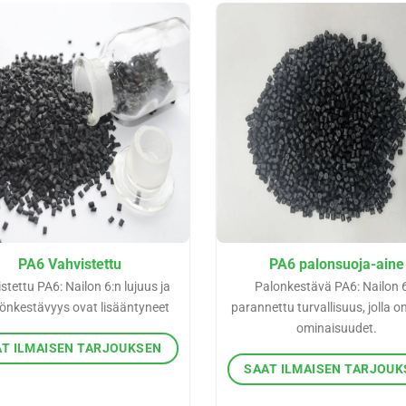
PA6 Vahvistettu
PA6 palonsuoja-aine
stettu PA6: Nailon 6:n lujuus ja
Palonkestävä PA6: Nailon 
nkestävyys ovat lisääntyneet
parannettu turvallisuus, jolla o
ominaisuudet.
T ILMAISEN TARJOUKSEN
SAAT ILMAISEN TARJOU