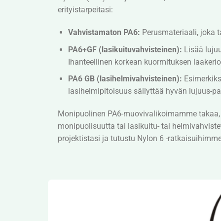
erityistarpeitasi:
Vahvistamaton PA6:
Perusmateriaali, joka t
PA6+GF (lasikuituvahvisteinen):
Lisää lujuu
Ihanteellinen korkean kuormituksen laakerio
PA6 GB (lasihelmivahvisteinen):
Esimerkiks
lasihelmipitoisuus säilyttää hyvän lujuus-p
Monipuolinen PA6-muovivalikoimamme takaa, ett
monipuolisuutta tai lasikuitu- tai helmivahviste
projektistasi ja tutustu Nylon 6 -ratkaisuihimme