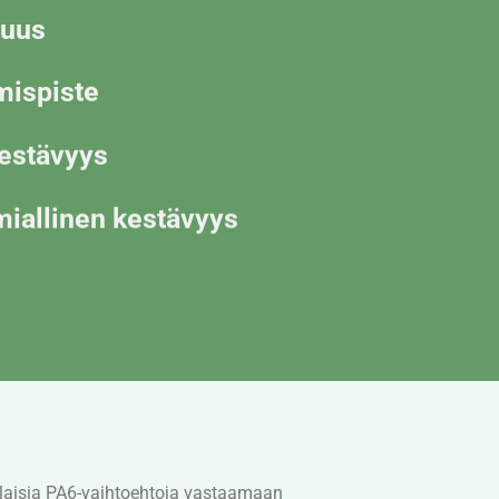
juus
mispiste
estävyys
iallinen kestävyys
ilaisia PA6-vaihtoehtoja vastaamaan