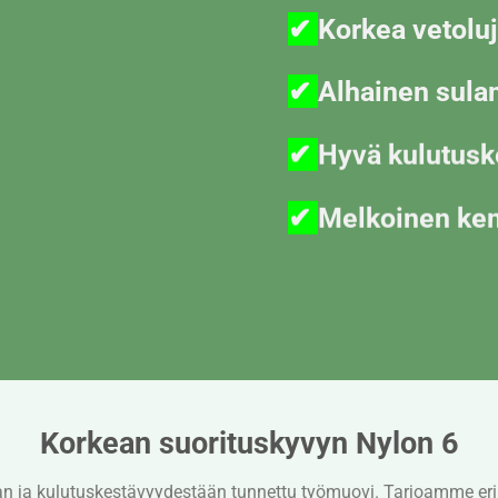
✔
Korkea vetolu
✔
Alhainen sula
✔
Hyvä kulutusk
✔
Melkoinen kem
Korkean suorituskyvyn Nylon 6
aan ja kulutuskestävyydestään tunnettu työmuovi. Tarjoamme er