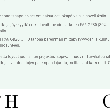
arjoaa tasapainoiset ominaisuudet jokapäiväisiin sovelluksiin.
tta ja jäykkyyttä eri kuituvaihtoehdoilla, kuten PA6 GF30 (30%-l
siin.
i PA6 GB20 GF10 tarjoaa paremman mittapysyvyyden ja kulutu
ainosuhteen.
ä löydät juuri sinun projektiisi sopivan muovin. Tarvitsitpa 
ttujen vaihtoehtojen parempaa lujuutta, meiltä saat kaiken irti. 
!