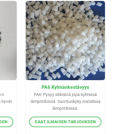
PA6 Kylmänkestävyys
6:n
PA6: Pysyy sitkeänä jopa kylmissä
n hyvät
lämpötiloissa. Suorituskyky matalissa
lämpötiloissa.
KSEN
SAAT ILMAISEN TARJOUKSEN