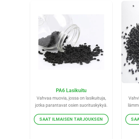
PA6 Lasikuitu
Vahvaa muovia, jossa on lasikuituja,
Vahvi
jotka parantavat osien suorituskykyä.
lämmö
SAAT ILMAISEN TARJOUKSEN
SAA