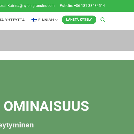
osti:
Katrina@nylon-granules.com
Puhelin: +86 181 38484514
TA YHTEYTTÄ
FINNISH
LÄHETÄ KYSELY
6 OMINAISUUS
eytyminen