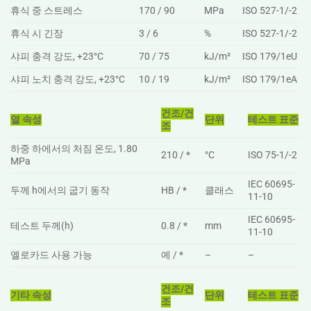
휴식 중 스트레스
170 / 90
MPa
ISO 527-1/-2
휴식 시 긴장
3 / 6
%
ISO 527-1/-2
샤피 충격 강도, +23°C
70 / 75
kJ/m²
ISO 179/1eU
샤피 노치 충격 강도, +23°C
10 / 19
kJ/m²
ISO 179/1eA
건조/건
열 속성
단위
테스트 표준
조
하중 하에서의 처짐 온도, 1.80
210 / *
°C
ISO 75-1/-2
MPa
IEC 60695-
두께 h에서의 굽기 동작
HB / *
클래스
11-10
IEC 60695-
테스트 두께(h)
0.8 / *
mm
11-10
옐로카드 사용 가능
예 / *
–
–
건조/건
기타 속성
단위
테스트 표준
조