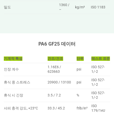
1360 /
밀도
kg/m³
ISO 1183
–
PA6 GF25 데이터
기계적 특성
건조/건조
단위
테스트 표준
1.16E6 /
ISO 527-
인장 계수
psi
623663
1/-2
ISO 527-
휴식 중 스트레스
20900 / 13100
psi
1/-2
ISO 527-
휴식 시 긴장
3.5 / 7.2
%
1/-2
ISO
샤피 충격 강도, +23°C
33.3 / 45.2
ftlb/in²
179/1eU