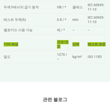
IEC 60695-
두께 h에서의 굽기 동작
HB / *
클래스
11-10
IEC 60695-
테스트 두께(h)
0.8 / *
mm
11-10
옐로카드 사용 가능
예 / *
–
–
건조/건
기타 속성
단위
테스트 표준
조
1270 /
밀도
kg/m³
ISO 1183
–
관련 블로그