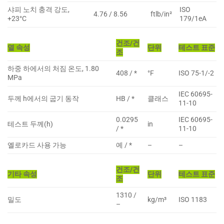
샤피 노치 충격 강도,
ISO
4.76 / 8.56
ftlb/in²
+23°C
179/1eA
건조/건
열 속성
단위
테스트 표준
조
하중 하에서의 처짐 온도, 1.80
408 / *
°F
ISO 75-1/-2
MPa
IEC 60695-
두께 h에서의 굽기 동작
HB / *
클래스
11-10
0.0295
IEC 60695-
테스트 두께(h)
in
/ *
11-10
옐로카드 사용 가능
예 / *
–
–
건조/건
기타 속성
단위
테스트 표준
조
1310 /
밀도
kg/m³
ISO 1183
–