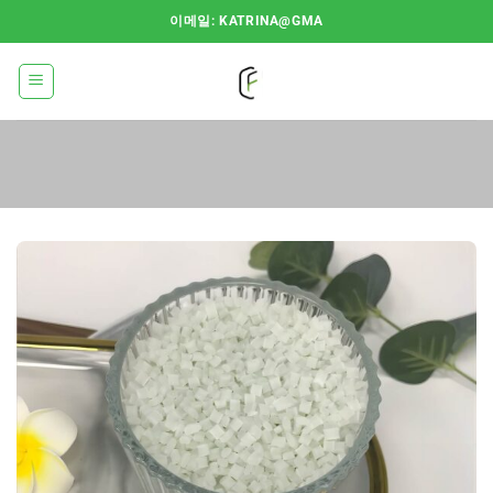
콘
이메일: KATRINA@GMA
텐
츠
로
건
너
뛰
기