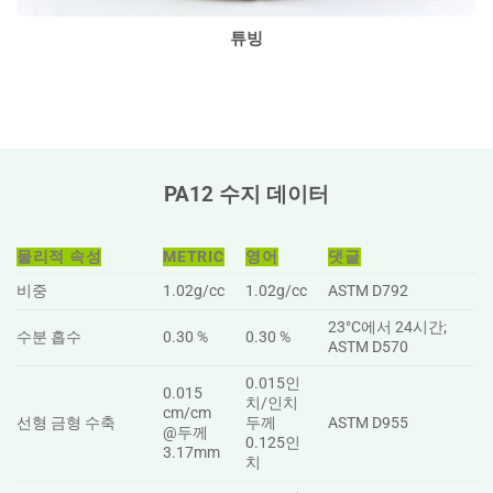
튜빙
PA12 수지 데이터
물리적 속성
METRIC
영어
댓글
비중
1.02g/cc
1.02g/cc
ASTM D792
23°C에서 24시간;
수분 흡수
0.30 %
0.30 %
ASTM D570
0.015인
0.015
치/인치
cm/cm
선형 금형 수축
두께
ASTM D955
@두께
0.125인
3.17mm
치