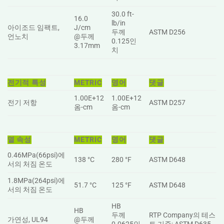
30.0 ft-
16.0
lb/in
아이조드 임팩트,
J/cm
두께
ASTM D256
언노치
@두께
0.125인
3.17mm
치
전기적 특성
METRIC
영어
댓글
1.00E+12
1.00E+12
전기 저항
ASTM D257
옴-cm
옴-cm
열 속성
METRIC
영어
댓글
0.46MPa(66psi)에
138 °C
280 °F
ASTM D648
서의 처짐 온도
1.8MPa(264psi)에
51.7 °C
125 °F
ASTM D648
서의 처짐 온도
HB
HB
두께
RTP Company의 테스
가연성, UL94
@두께