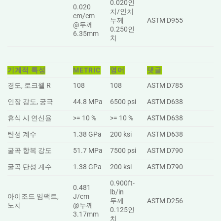
0.020인
0.020
치/인치
cm/cm
두께
ASTM D955
@두께
0.250인
6.35mm
치
기계적 특성
METRIC
영어
댓글
경도, 로크웰 R
108
108
ASTM D785
인장 강도, 궁극
44.8 MPa
6500 psi
ASTM D638
휴식 시 연신율
>= 10 %
>= 10 %
ASTM D638
탄성 계수
1.38 GPa
200 ksi
ASTM D638
굴곡 항복 강도
51.7 MPa
7500 psi
ASTM D790
굴곡 탄성 계수
1.38 GPa
200 ksi
ASTM D790
0.900ft-
0.481
lb/in
아이조드 임팩트,
J/cm
두께
ASTM D256
노치
@두께
0.125인
3.17mm
치