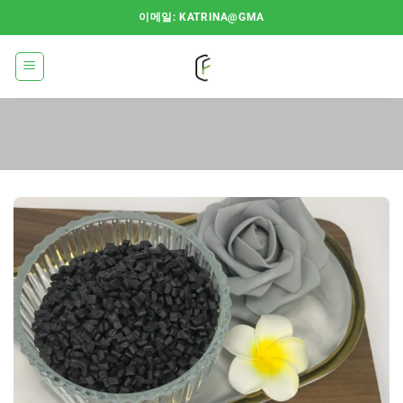
콘
이메일: KATRINA@GMA
텐
츠
로
건
너
뛰
기