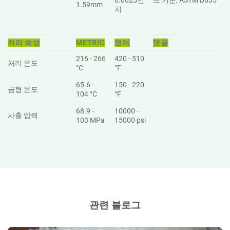
0.0625인
트 기준; ASTM D635
1.59mm
치
처리 속성
METRIC
영어
댓글
216 - 266
420 - 510
처리 온도
°C
°F
65.6 -
150 - 220
금형 온도
104 °C
°F
68.9 -
10000 -
사출 압력
103 MPa
15000 psi
관련 블로그