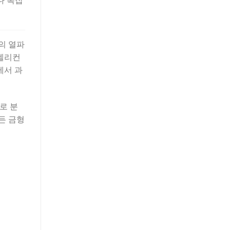
다 복잡
의 열파
 펠리컨
에서 과
로 분
든 금형