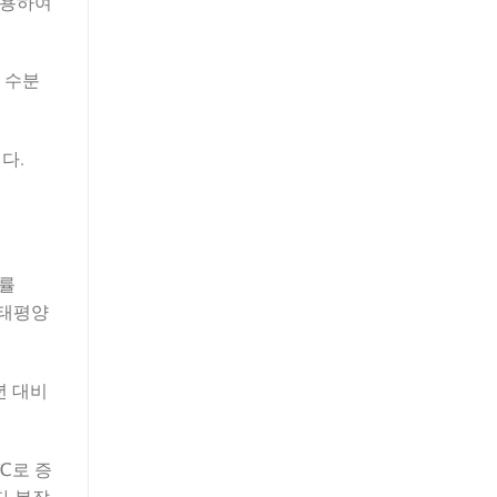
사용하여
은 수분
다.
장률
 태평양
년 대비
℃℃로 증