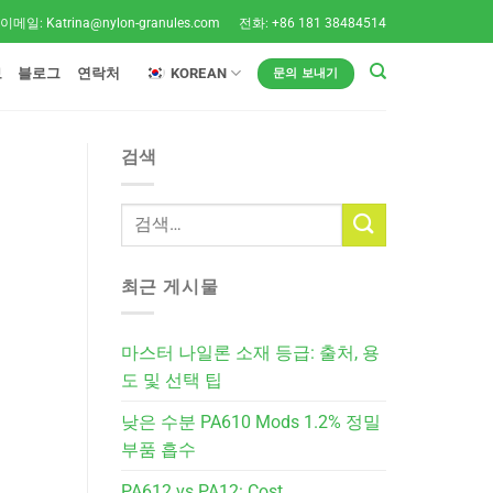
이메일:
Katrina@nylon-granules.com
전화: +86 181 38484514
보
블로그
연락처
KOREAN
문의 보내기
검색
최근 게시물
마스터 나일론 소재 등급: 출처, 용
도 및 선택 팁
낮은 수분 PA610 Mods 1.2% 정밀
부품 흡수
PA612 vs PA12: Cost,