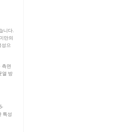
습니다.
 미만의
안정성으
능 측면
균열 방
-
한 특성