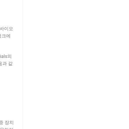
 바이오
 탱크에
als의
음과 같
중 장치