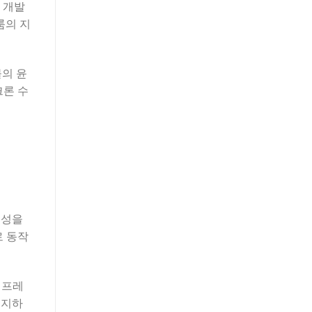
로 개발
룸의 지
물의 윤
크론 수
특성을
로 동작
간 프레
유지하