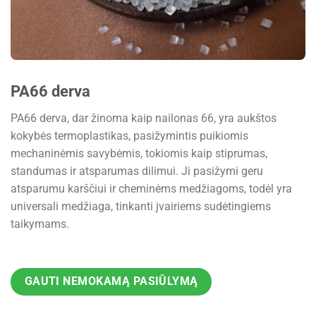
PA66 derva
PA66 derva, dar žinoma kaip nailonas 66, yra aukštos
kokybės termoplastikas, pasižymintis puikiomis
mechaninėmis savybėmis, tokiomis kaip stiprumas,
standumas ir atsparumas dilimui. Ji pasižymi geru
atsparumu karščiui ir cheminėms medžiagoms, todėl yra
universali medžiaga, tinkanti įvairiems sudėtingiems
taikymams.
GAUTI NEMOKAMĄ PASIŪLYMĄ