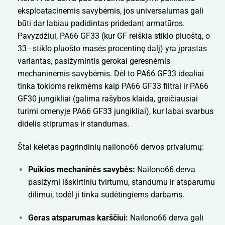
eksploatacinėmis savybėmis, jos universalumas gali
būti dar labiau padidintas pridedant armatūros.
Pavyzdžiui, PA66 GF33 (kur GF reiškia stiklo pluoštą, o
33 - stiklo pluošto masės procentinę dalį) yra įprastas
variantas, pasižymintis gerokai geresnėmis
mechaninėmis savybėmis. Dėl to PA66 GF33 idealiai
tinka tokioms reikmėms kaip PA66 GF33 filtrai ir PA66
GF30 jungikliai (galima rašybos klaida, greičiausiai
turimi omenyje PA66 GF33 jungikliai), kur labai svarbus
didelis stiprumas ir standumas.
Štai keletas pagrindinių nailono66 dervos privalumų:
Puikios mechaninės savybės:
Nailono66 derva
pasižymi išskirtiniu tvirtumu, standumu ir atsparumu
dilimui, todėl ji tinka sudėtingiems darbams.
Geras atsparumas karščiui:
Nailono66 derva gali