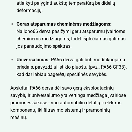
atlaikyti palyginti aukštą temperatūrą be didelių
deformacijų.
Geras atsparumas cheminėms medžiagoms:
Nailono66 derva pasižymi geru atsparumu įvairioms
cheminėms medžiagoms, todėl išplečiamas galimas
jos panaudojimo spektras.
Universalumas:
PA66 derva gali būti modifikuojama
priedais, pavyzdžiui, stiklo pluoštu (pvz., PA66 GF33),
kad dar labiau pagerėtų specifinės savybės.
Apskritai PA66 derva dėl savo gerų eksploatacinių
savybių ir universalumo yra vertinga medžiaga įvairiose
pramonės šakose - nuo automobilių detalių ir elektros
komponentų iki filtravimo sistemų ir pramoninių
mašinų.