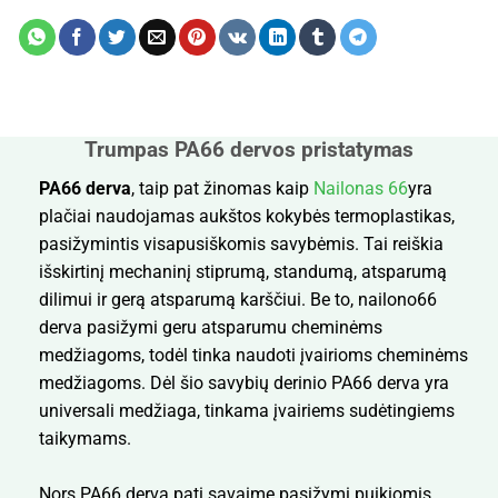
Trumpas PA66 dervos pristatymas
PA66 derva
, taip pat žinomas kaip
Nailonas 66
yra
plačiai naudojamas aukštos kokybės termoplastikas,
pasižymintis visapusiškomis savybėmis. Tai reiškia
išskirtinį mechaninį stiprumą, standumą, atsparumą
dilimui ir gerą atsparumą karščiui. Be to, nailono66
derva pasižymi geru atsparumu cheminėms
medžiagoms, todėl tinka naudoti įvairioms cheminėms
medžiagoms. Dėl šio savybių derinio PA66 derva yra
universali medžiaga, tinkama įvairiems sudėtingiems
taikymams.
Nors PA66 derva pati savaime pasižymi puikiomis