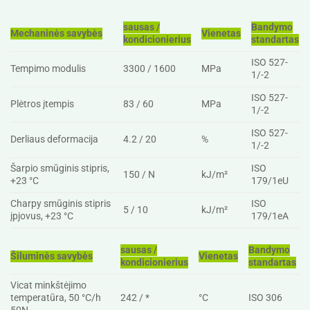
sausas /
Bandymo
Mechaninės savybės
Vienetas
kondicionierius
standartas
ISO 527-
Tempimo modulis
3300 / 1600
MPa
1/-2
ISO 527-
Plėtros įtempis
83 / 60
MPa
1/-2
ISO 527-
Derliaus deformacija
4.2 / 20
%
1/-2
Šarpio smūginis stipris,
ISO
150 / N
kJ/m²
+23 °C
179/1eU
Charpy smūginis stipris
ISO
5 / 10
kJ/m²
įpjovus, +23 °C
179/1eA
sausas /
Bandymo
Šiluminės savybės
Vienetas
kondicionierius
standartas
Vicat minkštėjimo
temperatūra, 50 °C/h
242 / *
°C
ISO 306