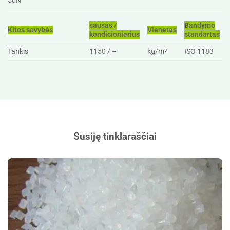
50N
sausas /
Bandymo
Kitos savybės
Vienetas
kondicionierius
standartas
Tankis
1150 / –
kg/m³
ISO 1183
Susiję tinklaraščiai