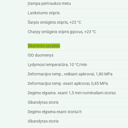
Įtampa pertraukos metu
Lankstumo stipris
Šarpio smūginis stipris, +23 °C
Charpy smūginis stipris įpjovus, +23 °C
Šiluminės savybės
ISO duomenys
Lydymosi temperatūra, 10 °C/min
Deformacijos temp., veikiant apkrovai, 1,80 MPa
Deformacijos temp. esant apkrovai, 0,45 MPa
Degimo elgsena. esant 1,5 mm nominaliam storiui.
Išbandytas storis
Degimo elgsena esant storiui h
Išbandytas storis