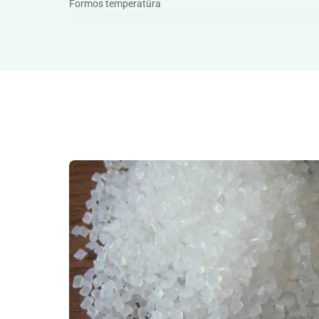
Formos temperatūra
Pagrindiniai nailono medžiagų tipai: šaltiniai,