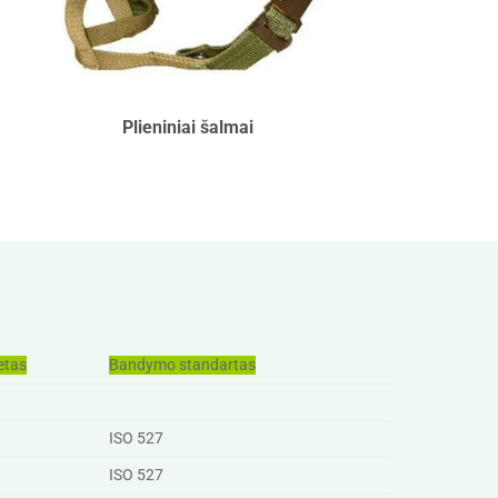
Plieniniai šalmai
etas
Bandymo standartas
ISO 527
ISO 527