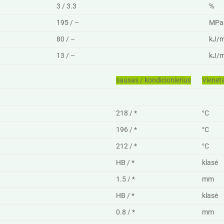
3 / 3.3
%
195 / –
MPa
80 / –
kJ/
13 / –
kJ/
sausas / kondicionierius
Vienet
218 / *
°C
196 / *
°C
212 / *
°C
HB / *
klasė
1.5 / *
mm
HB / *
klasė
0.8 / *
mm