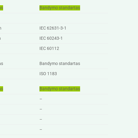
as
Bandymo standartas
m
IEC 62631-3-1
m
IEC 60243-1
IEC 60112
as
Bandymo standartas
ISO 1183
as
Bandymo standartas
–
–
–
–