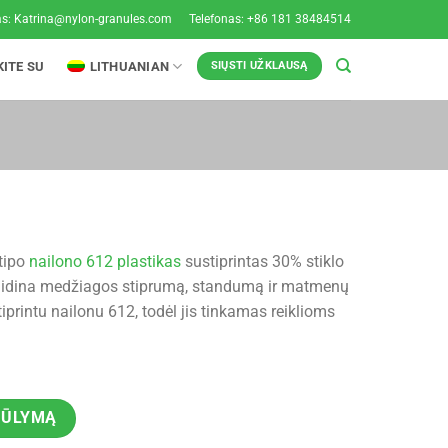
as:
Katrina@nylon-granules.com
Telefonas: +86 181 38484514
KITE SU
LITHUANIAN
SIŲSTI UŽKLAUSĄ
tipo
nailono 612 plastikas
sustiprintas 30% stiklo
adidina medžiagos stiprumą, standumą ir matmenų
iprintu nailonu 612, todėl jis tinkamas reiklioms
IŪLYMĄ