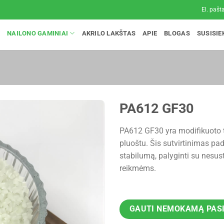
El. pašt
E
NAILONO GAMINIAI
AKRILO LAKŠTAS
APIE
BLOGAS
SUSISIE
PA612 GF30
PA612 GF30 yra modifikuoto 
pluoštu. Šis sutvirtinimas p
stabilumą, palyginti su nesust
reikmėms.
GAUTI NEMOKAMĄ PAS