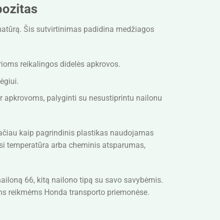
pozitas
matūrą. Šis sutvirtinimas padidina medžiagos
rioms reikalingos didelės apkrovos.
ėgiui.
 apkrovoms, palyginti su nesustiprintu nailonu
tačiau kaip pagrindinis plastikas naudojamas
mosi temperatūra arba cheminis atsparumas,
ailoną 66, kitą nailono tipą su savo savybėmis.
ioms reikmėms Honda transporto priemonėse.