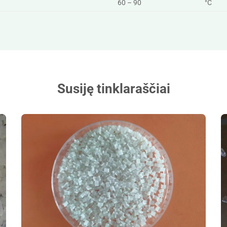
60 – 90
°C
Susiję tinklaraščiai
Low Moisture PA610 Mods 1.2% Absorption for
P