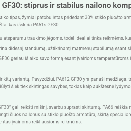
GF30: stiprus ir stabilus nailono kom
iko tipas, žymiai patobulintas pridedant 30% stiklo pluošto ar
Štai kas išskiria PA61s GF30:
u atsparumu traukimo jėgoms, todėl idealiai tinka reikmėms, ku
krina didesnį standumą, užtikrinantį matmenų stabilumą esant sl
30 geriau išlaiko savo formą esant įvairioms temperatūroms ir
ir kitų variantų. Pavyzdžiui, PA612 GF30 yra panaši medžiaga, 
ūlyti šiek tiek skirtingas savybes, tokias kaip aukštesnė lydy
0“ gali reikšti mišinį, svarbu suprasti skirtumą. PA66 reiškia n
ngti šiuos nailonus su stiklo pluošto armatūra, skirtą special
entas įvairioms reikliausioms reikmėms.