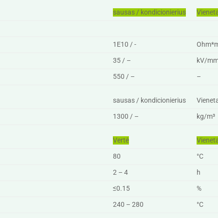
sausas / kondicionierius
Vienet
1E10 / -
Ohm*
35 / –
kV/m
550 / –
–
sausas / kondicionierius
Vienet
1300 / –
kg/m³
Vertė
Vienet
80
°C
2 – 4
h
≤0.15
%
240 – 280
°C