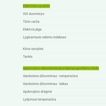
Elektrinės savybės
ISO duomenys
Tūrio varža
Elektros jėga
Lyginamasis sekimo indeksas
Kitos savybės
Tankis
Apdorojimo rekomendacijos liejimas įpurškimo būdu
Išankstinis džiovinimas - temperatūra
Išankstinis džiovinimas - laikas
Apdorojimo drėgmė
Lydymosi temperatūra