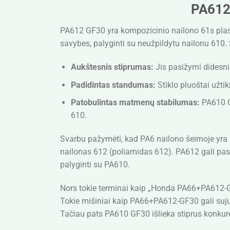
PA612 
PA612 GF30 yra kompozicinio nailono 61s plast
savybes, palyginti su neužpildytu nailonu 610. 
Aukštesnis stiprumas:
Jis pasižymi didesni
Padidintas standumas:
Stiklo pluoštai užti
Patobulintas matmenų stabilumas:
PA610 GF
610.
Svarbu pažymėti, kad PA6 nailono šeimoje yra 
nailonas 612 (poliamidas 612). PA612 gali pasi
palyginti su PA610.
Nors tokie terminai kaip „Honda PA66+PA612-GF3
Tokie mišiniai kaip PA66+PA612-GF30 gali suju
Tačiau pats PA610 GF30 išlieka stiprus konkur