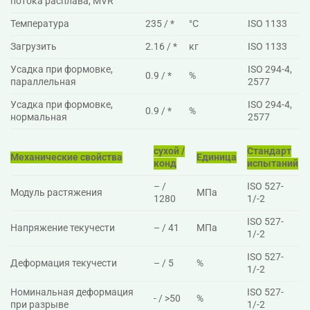
потока расплава, MVR
Температура
235 / *
°C
ISO 1133
Загрузить
2.16 / *
кг
ISO 1133
Усадка при формовке,
ISO 294-4,
0.9 / *
%
параллельная
2577
Усадка при формовке,
ISO 294-4,
0.9 / *
%
нормальная
2577
сухой /
Стандарт
Механические свойства
Единица
конд
испытаний
– /
ISO 527-
Модуль растяжения
МПа
1280
1/-2
ISO 527-
Напряжение текучести
– / 41
МПа
1/-2
ISO 527-
Деформация текучести
– / 5
%
1/-2
Номинальная деформация
ISO 527-
- / >50
%
при разрыве
1/-2