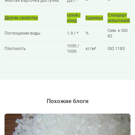
Желтая карточка доступна
Да / *
–
–
сухой /
Стандарт
Другие свойства
Единица
конд
испытаний
Сим. к ISO
Поглощение воды
1.9 / *
%
62
1030 /
Плотность
кг/м³
ISO 1183
1030
Похожие блоги