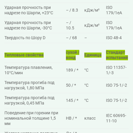
Ударная прочность при
ISO
– / 8.3
кДж/м²
надрезе по Шарпи, +23°C
179/1eA
Ударная прочность при
– /
ISO
кДж/м²
надрезе по Шарпи, -30°C
10.5
179/1eA
Твердость по Шору D
– / 68
–
ISO 48-4
сухой /
Стандарт
Тепловые свойства
Единица
конд
испытаний
Температура плавления,
ISO 11357-
189 / *
°C
10°C/мин
1/-3
Температура прогиба под
50 / *
°C
ISO 75-1/-2
нагрузкой, 1,80 МПа
Температура прогиба под
145 / *
°C
ISO 75-1/-2
нагрузкой, 0,45 МПа
Поведение при горении при
IEC 60695-
номинальной толщине 1,5
HB / *
класс
11-10
мм