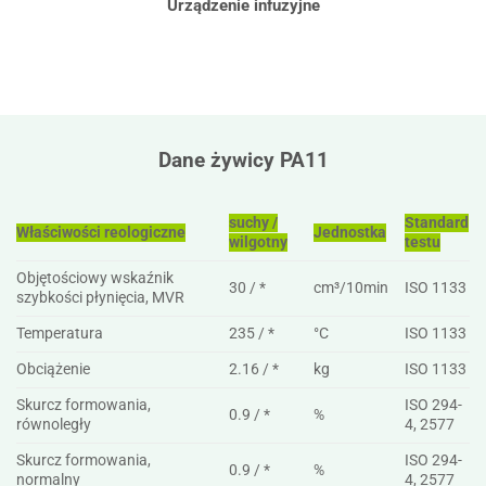
Urządzenie infuzyjne
Dane żywicy PA11
suchy /
Standard
Właściwości reologiczne
Jednostka
wilgotny
testu
Objętościowy wskaźnik
30 / *
cm³/10min
ISO 1133
szybkości płynięcia, MVR
Temperatura
235 / *
°C
ISO 1133
Obciążenie
2.16 / *
kg
ISO 1133
Skurcz formowania,
ISO 294-
0.9 / *
%
równoległy
4, 2577
Skurcz formowania,
ISO 294-
0.9 / *
%
normalny
4, 2577