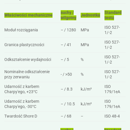
suchy /
Standard
Właściwości mechaniczne
Jednostka
wilgotny
testu
ISO 527-
Moduł rozciągania
– / 1280
MPa
1/-2
ISO 527-
Granica plastyczności
– / 41
MPa
1/-2
ISO 527-
Odkształcenie wydajności
– / 5
%
1/-2
Nominalne odkształcenie
ISO 527-
- / >50
%
przy zerwaniu
1/-2
Udarność z karbem
ISO
– / 8.3
kJ/m²
Charpy'ego, +23°C
179/1eA
Udarność z karbem
ISO
– / 10.5
kJ/m²
Charpy'ego, -30°C
179/1eA
Twardość Shore D
– / 68
–
ISO 48-4