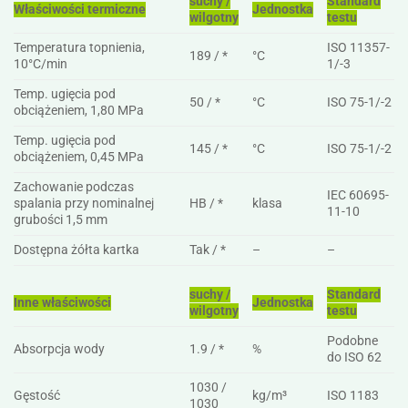
suchy /
Standard
Właściwości termiczne
Jednostka
wilgotny
testu
Temperatura topnienia,
ISO 11357-
189 / *
°C
10°C/min
1/-3
Temp. ugięcia pod
50 / *
°C
ISO 75-1/-2
obciążeniem, 1,80 MPa
Temp. ugięcia pod
145 / *
°C
ISO 75-1/-2
obciążeniem, 0,45 MPa
Zachowanie podczas
IEC 60695-
spalania przy nominalnej
HB / *
klasa
11-10
grubości 1,5 mm
Dostępna żółta kartka
Tak / *
–
–
suchy /
Standard
Inne właściwości
Jednostka
wilgotny
testu
Podobne
Absorpcja wody
1.9 / *
%
do ISO 62
1030 /
Gęstość
kg/m³
ISO 1183
1030