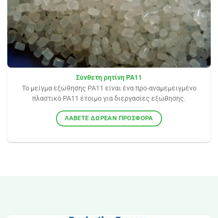
Σύνθετη ρητίνη PA11
Το μείγμα εξώθησης PA11 είναι ένα προ-αναμεμειγμένο
πλαστικό PA11 έτοιμο για διεργασίες εξώθησης.
ΛΆΒΕΤΕ ΔΩΡΕΆΝ ΠΡΟΣΦΟΡΆ