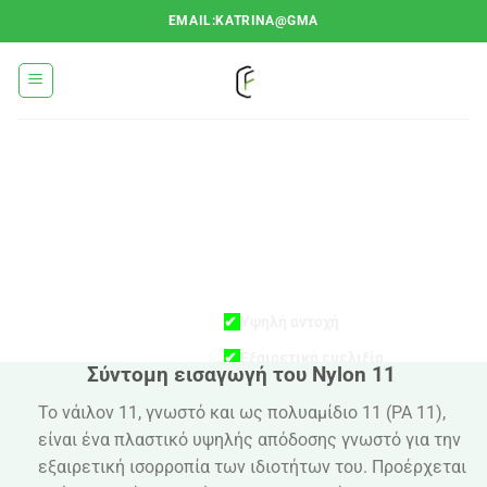
Μετάβαση
EMAIL:KATRINA@GMA
στο
περιεχόμενο
ΧΑΡΑΚΤΗΡΙΣΤΙ
ΝΆΙΛΟΝ 11
✔
Υψηλή αντοχή
✔
Εξαιρετική ευελιξία
Σύντομη εισαγωγή του Nylon 11
✔
Καλή αντοχή στην υπεριώδη
Το νάιλον 11, γνωστό και ως πολυαμίδιο 11 (PA 11),
ακτινοβολία
είναι ένα πλαστικό υψηλής απόδοσης γνωστό για την
✔
Καλή χημική αντίσταση
εξαιρετική ισορροπία των ιδιοτήτων του. Προέρχεται
✔
Χαμηλή απορρόφηση υγρασίας