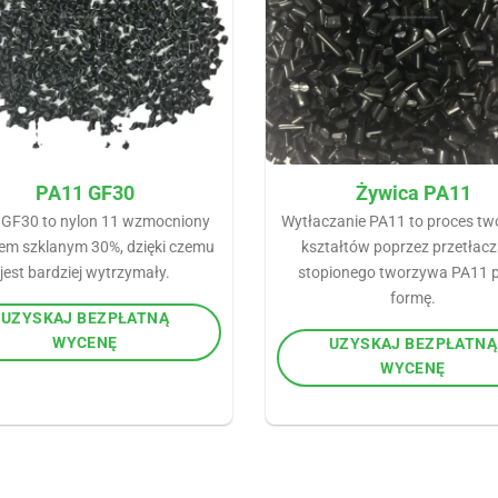
PA11 GF30
Żywica PA11
GF30 to nylon 11 wzmocniony
Wytłaczanie PA11 to proces tw
em szklanym 30%, dzięki czemu
kształtów poprzez przetłacz
jest bardziej wytrzymały.
stopionego tworzywa PA11 p
formę.
UZYSKAJ BEZPŁATNĄ
WYCENĘ
UZYSKAJ BEZPŁATNĄ
WYCENĘ