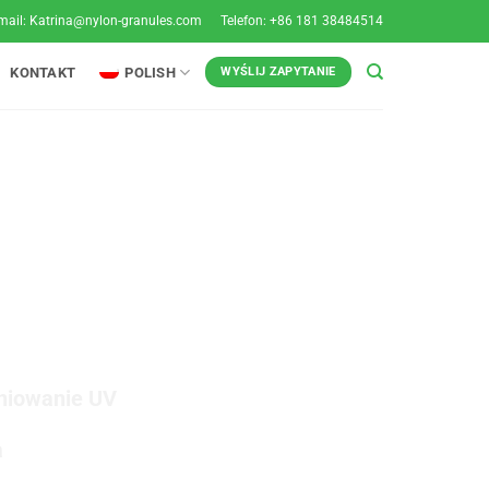
mail:
Katrina@nylon-granules.com
Telefon: +86 181 38484514
KONTAKT
POLISH
WYŚLIJ ZAPYTANIE
NU 11
niowanie UV
a