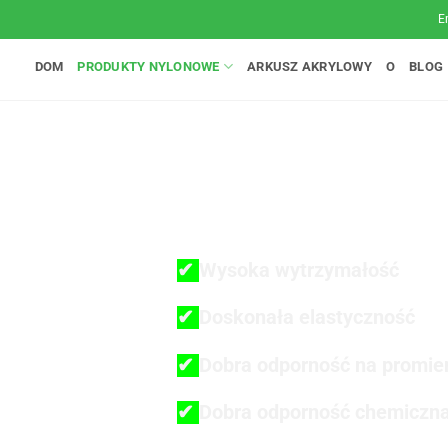
E
DOM
PRODUKTY NYLONOWE
ARKUSZ AKRYLOWY
O
BLOG
CECHA NYLO
✔
Wysoka wytrzymałość
✔
Doskonała elastyczność
✔
Dobra odporność na promie
✔
Dobra odporność chemiczn