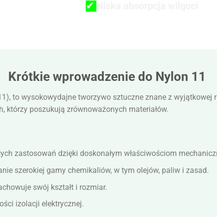
✔
Niska absorpcja wilgoci
Krótkie wprowadzenie do Nylon 11
 11), to wysokowydajne tworzywo sztuczne znane z wyjątkowej
tych, którzy poszukują zrównoważonych materiałów.
ych zastosowań dzięki doskonałym właściwościom mechanic
nie szerokiej gamy chemikaliów, w tym olejów, paliw i zasad.
chowuje swój kształt i rozmiar.
ci izolacji elektrycznej.