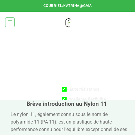
Passer
COURRIEL:KATRINA@GMA
au
contenu
CARACTÉRISTI
DU NYLON 11
✔
Haute résistance
✔
Excellente flexibilité
Brève introduction au Nylon 11
✔
Bonne résistance aux UV
Le nylon 11, également connu sous le nom de
✔
Bonne résistance chimique
polyamide 11 (PA 11), est un plastique de haute
✔
Faible absorption d'humidité
performance connu pour l'équilibre exceptionnel de ses