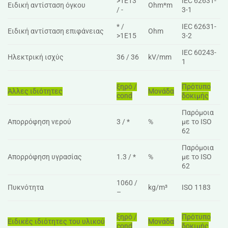
>1E13
IEC 62631-
Ειδική αντίσταση όγκου
Ohm*m
/ -
3-1
* /
IEC 62631-
Ειδική αντίσταση επιφάνειας
Ohm
>1E15
3-2
IEC 60243-
Ηλεκτρική ισχύς
36 / 36
kV/mm
1
ξηρό /
Πρότυπο
Άλλες ιδιότητες
Μονάδα
cond
δοκιμής
Παρόμοια
Απορρόφηση νερού
3 / *
%
με το ISO
62
Παρόμοια
Απορρόφηση υγρασίας
1.3 / *
%
με το ISO
62
1060 /
Πυκνότητα
kg/m³
ISO 1183
–
ξηρό /
Πρότυπο
Ειδικές ιδιότητες του υλικού
Μονάδα
cond
δοκιμής