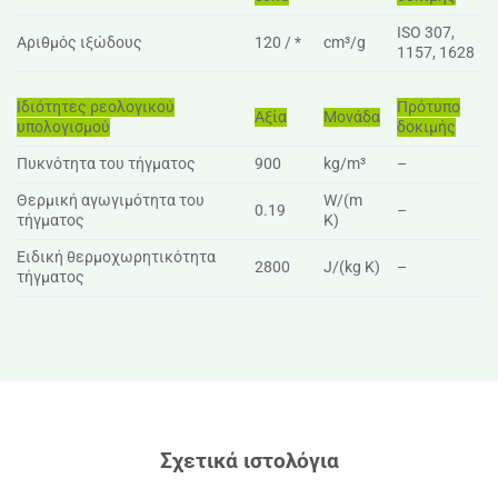
ISO 307,
Αριθμός ιξώδους
120 / *
cm³/g
1157, 1628
Ιδιότητες ρεολογικού
Πρότυπο
Αξία
Μονάδα
υπολογισμού
δοκιμής
Πυκνότητα του τήγματος
900
kg/m³
–
Θερμική αγωγιμότητα του
W/(m
0.19
–
τήγματος
K)
Ειδική θερμοχωρητικότητα
2800
J/(kg K)
–
τήγματος
Σχετικά ιστολόγια