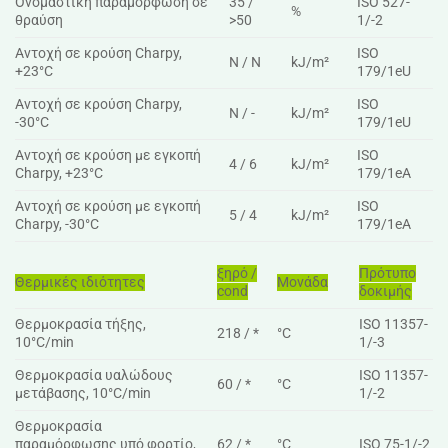
Ονομαστική παραμόρφωση σε
35 /
ISO 527-
%
θραύση
>50
1/-2
Αντοχή σε κρούση Charpy,
ISO
N / N
kJ/m²
+23°C
179/1eU
Αντοχή σε κρούση Charpy,
ISO
N / -
kJ/m²
-30°C
179/1eU
Αντοχή σε κρούση με εγκοπή
ISO
4 / 6
kJ/m²
Charpy, +23°C
179/1eA
Αντοχή σε κρούση με εγκοπή
ISO
5 / 4
kJ/m²
Charpy, -30°C
179/1eA
ξηρό /
Πρότυπο
Θερμικές ιδιότητες
Μονάδα
cond
δοκιμής
Θερμοκρασία τήξης,
ISO 11357-
218 / *
°C
10°C/min
1/-3
Θερμοκρασία υαλώδους
ISO 11357-
60 / *
°C
μετάβασης, 10°C/min
1/-2
Θερμοκρασία
παραμόρφωσης υπό φορτίο,
62 / *
°C
ISO 75-1/-2