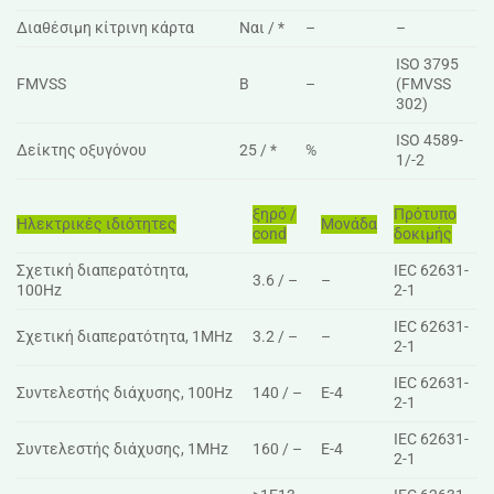
Διαθέσιμη κίτρινη κάρτα
Ναι / *
–
–
ISO 3795
FMVSS
B
–
(FMVSS
302)
ISO 4589-
Δείκτης οξυγόνου
25 / *
%
1/-2
ξηρό /
Πρότυπο
Ηλεκτρικές ιδιότητες
Μονάδα
cond
δοκιμής
Σχετική διαπερατότητα,
IEC 62631-
3.6 / –
–
100Hz
2-1
IEC 62631-
Σχετική διαπερατότητα, 1MHz
3.2 / –
–
2-1
IEC 62631-
Συντελεστής διάχυσης, 100Hz
140 / –
E-4
2-1
IEC 62631-
Συντελεστής διάχυσης, 1MHz
160 / –
E-4
2-1