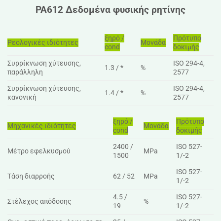
PA612 Δεδομένα φυσικής ρητίνης
ξηρό /
Πρότυπο
Ρεολογικές ιδιότητες
Μονάδα
cond
δοκιμής
Συρρίκνωση χύτευσης,
ISO 294-4,
1.3 / *
%
παράλληλη
2577
Συρρίκνωση χύτευσης,
ISO 294-4,
1.4 / *
%
κανονική
2577
ξηρό /
Πρότυπο
Μηχανικές ιδιότητες
Μονάδα
cond
δοκιμής
2400 /
ISO 527-
Μέτρο εφελκυσμού
MPa
1500
1/-2
ISO 527-
Τάση διαρροής
62 / 52
MPa
1/-2
4.5 /
ISO 527-
Στέλεχος απόδοσης
%
19
1/-2