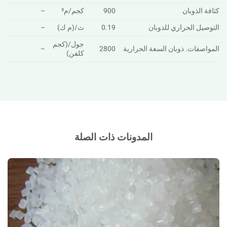
كثافة الذوبان
900
كجم/م³
–
التوصيل الحراري للذوبان
0.19
ث/(م ك)
–
جول/(كجم
المواصفات. ذوبان السعة الحرارية
2800
–
كلفن)
المدونات ذات الصلة