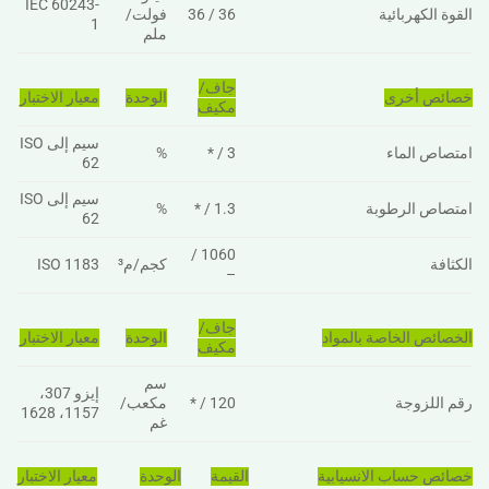
IEC 60243-
القوة الكهربائية
36 / 36
فولت/
1
ملم
جاف/
خصائص أخرى
الوحدة
معيار الاختبار
مكيف
سيم إلى ISO
امتصاص الماء
3 / *
%
62
سيم إلى ISO
امتصاص الرطوبة
1.3 / *
%
62
1060 /
الكثافة
كجم/م³
ISO 1183
–
جاف/
الخصائص الخاصة بالمواد
الوحدة
معيار الاختبار
مكيف
سم
إيزو 307،
رقم اللزوجة
120 / *
مكعب/
1157، 1628
غم
خصائص حساب الانسيابية
القيمة
الوحدة
معيار الاختبار