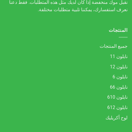
نقبل موك منخفضة إذا كان لديك مثل هذه المتطلبات. فقط دعنا
نعرف استفسارك، يمكننا تلبية متطلبات مختلفة.
المنتجات
جميع المنتجات
نايلون 11
نايلون 12
نايلون 6
نايلون 66
نايلون 610
نايلون 612
لوح أكريليك