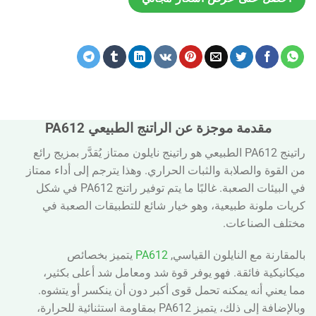
مقدمة موجزة عن الراتنج الطبيعي PA612
راتينج PA612 الطبيعي هو راتينج نايلون ممتاز يُقدَّر بمزيج رائع
من القوة والصلابة والثبات الحراري. وهذا يترجم إلى أداء ممتاز
في البيئات الصعبة. غالبًا ما يتم توفير راتنج PA612 في شكل
كريات ملونة طبيعية، وهو خيار شائع للتطبيقات الصعبة في
مختلف الصناعات.
بالمقارنة مع النايلون القياسي,
PA612
يتميز بخصائص
ميكانيكية فائقة. فهو يوفر قوة شد ومعامل شد أعلى بكثير،
مما يعني أنه يمكنه تحمل قوى أكبر دون أن ينكسر أو يتشوه.
وبالإضافة إلى ذلك، يتميز PA612 بمقاومة استثنائية للحرارة،