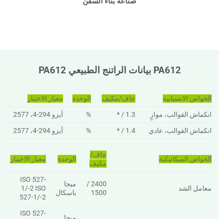
صناعة بناء السفن
PA612 بيانات الراتنج الطبيعي PA612
الخواص الانسيابية
جاف/مكيف
الوحدة
معيار الاختبار
انكماش القوالب، موازٍ
1.3 / *
%
أيزو 294-4، 2577
انكماش القوالب، عادي
1.4 / *
%
أيزو 294-4، 2577
جاف/
الخواص الميكانيكية
الوحدة
معيار الاختبار
مكيف
ISO 527-
2400 /
ميجا
معامل الشد
1/-2 ISO
1500
باسكال
527-1/-2
ISO 527-
ميجا