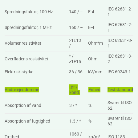
IEC 62631-2-
Spredningsfaktor, 100 Hz
140 / –
E-4
1
IEC 62631-2-
Spredningsfaktor, 1 MHz
160 / –
E-4
1
>1E13
IEC 62631-3-
Volumenresistivitet
Ohm*m
/ -
1
* /
IEC 62631-3-
Overfladens resistivitet
Ohm
>1E15
2
Elektrisk styrke
36 / 36
kV/mm
IEC 60243-1
tør /
Andre ejendomme
Enhed
Teststandard
kond.
Svarer til ISO
Absorption af vand
3 / *
%
62
Svarer til ISO
Absorption af fugtighed
1.3 / *
%
62
1060 /
Tæthed
kg/m³
ISO 1183