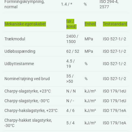
Formningskrympning,
ISO 294-4,
1.4 / *
%
normal
2577
tør /
Mekaniske egenskaber
Enhed
Teststandard
kond.
2400 /
Trækmodul
MPa
ISO 527-1/-2
1500
Udløbsspænding
62 / 52
MPa
ISO 527-1/-2
4.5 /
Udbyttestamme
%
ISO 527-1/-2
19
35 /
Nominel tøjning ved brud
%
ISO 527-1/-2
>50
Charpy-slagstyrke, +23°C
N / N
kJ/m²
ISO 179/1eU
Charpy-slagstyrke, -30°C
N / -
kJ/m²
ISO 179/1eU
Charpy-hakslagstyrke, +23°C
4 / 6
kJ/m²
ISO 179/1eA
Charpy-hakket slagstyrke,
5 / 4
kJ/m²
ISO 179/1eA
-30°C