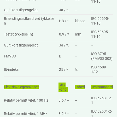
11-10
Gult kort tilgængeligt
Ja / *.
–
–
Brændingsadfærd ved tykkelse
IEC 60695-
HB / *.
klasse
h
11-10
IEC 60695-
Testet tykkelse (h)
0.9 / *
mm
11-10
Gult kort tilgængeligt
Ja / *.
–
–
ISO 3795
FMVSS
B
–
(FMVSS 302)
ISO 4589-
Ilt-indeks
25 / *
%
1/-2
tør /
Elektriske egenskaber
Enhed
Teststandard
kond.
IEC 62631-2-
Relativ permittivitet, 100 Hz
3.6 / –
–
1
IEC 62631-2-
Relativ permittivitet, 1 MHz
3.2 / –
–
1