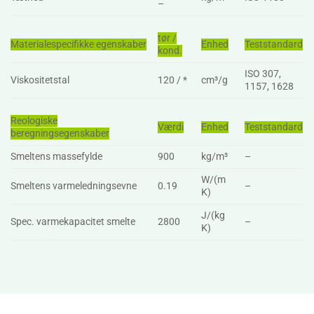
–
tør /
Materialespecifikke egenskaber
Enhed
Teststandard
kond.
ISO 307,
Viskositetstal
120 / *
cm³/g
1157, 1628
Reologiske
Værdi
Enhed
Teststandard
beregningsegenskaber
Smeltens massefylde
900
kg/m³
–
W/(m
Smeltens varmeledningsevne
0.19
–
K)
J/(kg
Spec. varmekapacitet smelte
2800
–
K)