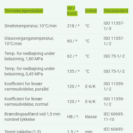
tør /
Termiske egenskaber
Enhed
Teststandard
kond.
ISO 11357-
Smeltetemperatur, 10°C/min
218 / *
°C
1/-3
Glasovergangstemperatur,
ISO 11357-
60 / *
°C
10°C/min
1/-2
Temp. for nedbøjning under
62 / *
°C
ISO 75-1/-2
belastning, 1,80 MPa
Temp. for nedbøjning under
135 / *
°C
ISO 75-1/-2
belastning, 0,45 MPa
Koefficient for lineær
ISO 11359-
120 / *
E-6/K
varmeudvidelse, parallel
1/-2
Koefficient for lineær
ISO 11359-
120 / *
E-6/K
varmeudvidelse, normal
1/-2
Brændingsadfærd ved 1,5 mm
IEC 60695-
HB / *.
klasse
nominel tykkelse
11-10
IEC 60695-
Testet tykkelse (1,5)
1.5 / *
mm