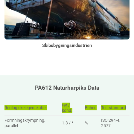
Skibsbygningsindustrien
PA612 Naturharpiks Data
tør /
Reologiske egenskaber
Enhed
Teststandard
kond.
Formningskrympning,
ISO 294-4,
1.3 / *
%
parallel
2577