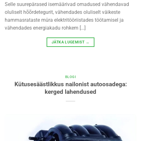
Selle suurepärased isemäärivad omadused vähendavad
oluliselt hõõrdetegurit, vähendades oluliselt väikeste
hammasrataste müra elektritööriistades töötamisel ja
vähendades energiakadu rohkem […]
JÄTKA LUGEMIST
→
BLOGI
Kütusesäästlikkus nailonist autoosadega:
kerged lahendused