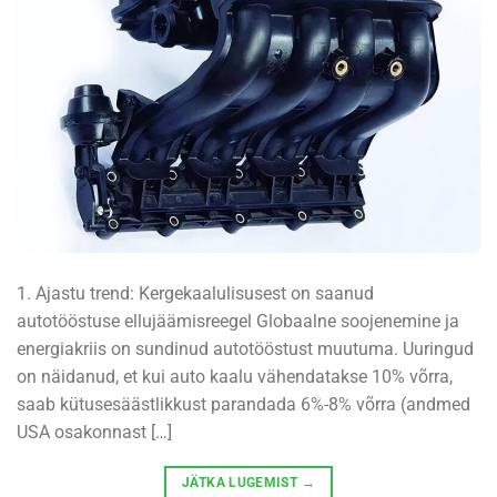
1. Ajastu trend: Kergekaalulisusest on saanud
autotööstuse ellujäämisreegel Globaalne soojenemine ja
energiakriis on sundinud autotööstust muutuma. Uuringud
on näidanud, et kui auto kaalu vähendatakse 10% võrra,
saab kütusesäästlikkust parandada 6%-8% võrra (andmed
USA osakonnast […]
JÄTKA LUGEMIST
→