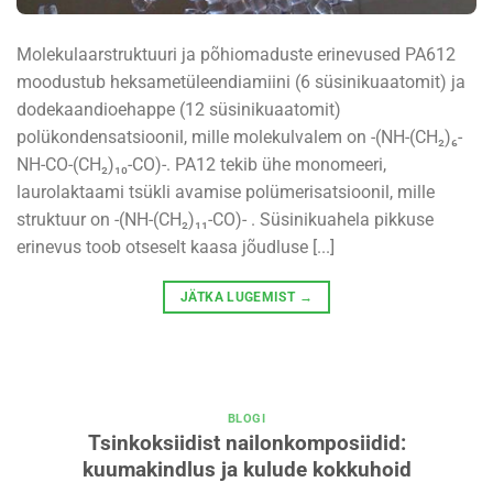
Molekulaarstruktuuri ja põhiomaduste erinevused PA612
moodustub heksametüleendiamiini (6 süsinikuaatomit) ja
dodekaandioehappe (12 süsinikuaatomit)
polükondensatsioonil, mille molekulvalem on -(NH-(CH₂)₆-
NH-CO-(CH₂)₁₀-CO)-. PA12 tekib ühe monomeeri,
laurolaktaami tsükli avamise polümerisatsioonil, mille
struktuur on -(NH-(CH₂)₁₁-CO)- . Süsinikuahela pikkuse
erinevus toob otseselt kaasa jõudluse [...]
JÄTKA LUGEMIST
→
BLOGI
Tsinkoksiidist nailonkomposiidid:
kuumakindlus ja kulude kokkuhoid