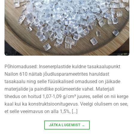
Põhiomadused: Insenerplastide kuldne tasakaalupunkt
Nailon 610 näitab jõudlusparameetrites haruldast
tasakaalu ning selle füüsikalised omadused on jäikade
materjalide ja paindlike polümeeride vahel. Materjali
tihedus on hoitud 1,07-1,09 g/cm³ juures, sellel on nii kerge
kaal kui ka konstruktsioonitugevus. Veelgi olulisem on see,
et selle veeimavus on alla 1,5%, […]
JÄTKA LUGEMIST
→