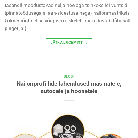
tasandil moodustavad nelja nõelaga tsinkoksiidi vuntsid
(pinnatöötlusega silaan-sidestusainega) nailonmaatriksis
kolmemõõtmelise võrgustiku skeleti, mis edastab tõhusalt
pinget ja [...]
JÄTKA LUGEMIST
→
BLOGI
Nailonprofiilide lahendused masinatele,
autodele ja hoonetele