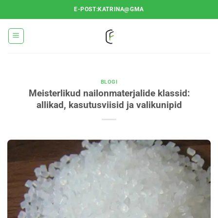
Skip
E-POST:KATRINA@GMA
to
content
BLOGI
Meisterlikud nailonmaterjalide klassid:
allikad, kasutusviisid ja valikunipid