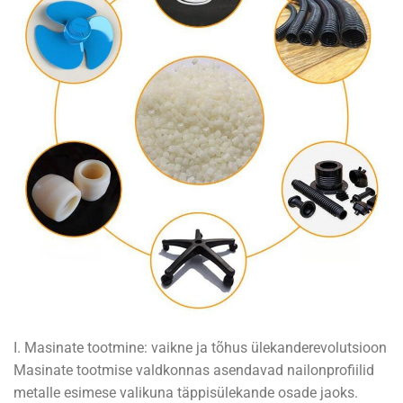
I. Masinate tootmine: vaikne ja tõhus ülekanderevolutsioon
Masinate tootmise valdkonnas asendavad nailonprofiilid
metalle esimese valikuna täppisülekande osade jaoks.