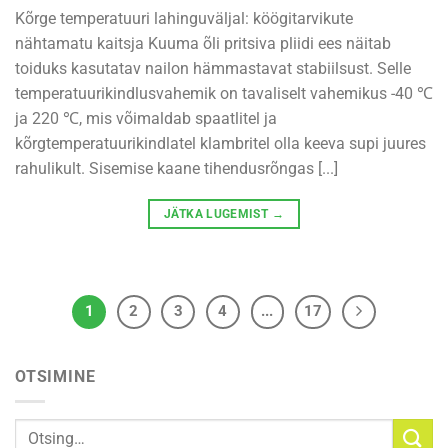
Kõrge temperatuuri lahinguväljal: köögitarvikute
nähtamatu kaitsja Kuuma õli pritsiva pliidi ees näitab
toiduks kasutatav nailon hämmastavat stabiilsust. Selle
temperatuurikindlusvahemik on tavaliselt vahemikus -40 ℃
ja 220 ℃, mis võimaldab spaatlitel ja
kõrgtemperatuurikindlatel klambritel olla keeva supi juures
rahulikult. Sisemise kaane tihendusrõngas [...]
JÄTKA LUGEMIST
→
1
2
3
4
...
17
OTSIMINE