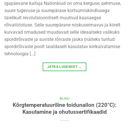
igapäevane kaitsja Nailonkiud on oma kerguse, pehmuse,
suure tugevuse ja suurepärase kortsumiskindlusega
täielikult revolutsiooniliselt muutnud kaasaegse
rõivatööstuse. Selle suurepärane niiskuseimavus ja kiirelt
kuivavad omadused muudavad selle ideaalseks valikuks
spordirõivaste ja suviste rõivaste jaoks (näiteks tuntud
spordirõivaste poolt laialdaselt kasutatav kiirkuivatamise
tehnoloogia [...]
JÄTKA LUGEMIST
→
BLOGI
Kõrgtemperatuuriline toidunailon (220°C):
Kasutamine ja ohutussertifikaadid