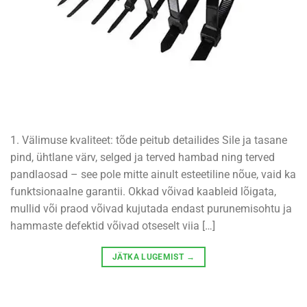
1. Välimuse kvaliteet: tõde peitub detailides Sile ja tasane
pind, ühtlane värv, selged ja terved hambad ning terved
pandlaosad – see pole mitte ainult esteetiline nõue, vaid ka
funktsionaalne garantii. Okkad võivad kaableid lõigata,
mullid või praod võivad kujutada endast purunemisohtu ja
hammaste defektid võivad otseselt viia […]
JÄTKA LUGEMIST
→