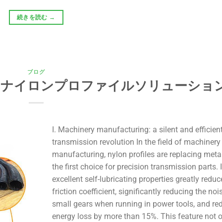
続きを読む
→
ブログ
のナイロンプロファイルソリューショ
I. Machinery manufacturing: a silent and efficien
transmission revolution In the field of machinery
manufacturing, nylon profiles are replacing meta
the first choice for precision transmission parts. I
excellent self-lubricating properties greatly reduc
friction coefficient, significantly reducing the noi
small gears when running in power tools, and re
energy loss by more than 15%. This feature not 