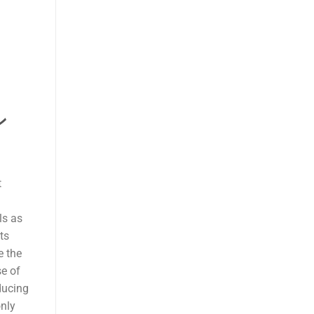
ン
t
ls as
ts
e the
se of
ducing
only