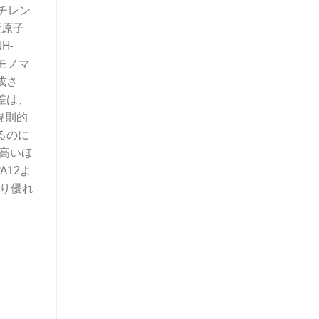
チレン
素原子
H-
単一モノマ
成さ
の差は、
規則的
るのに
が高いほ
A12よ
より優れ