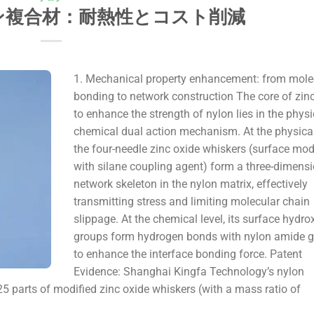
ン複合材：耐熱性とコスト削減
1. Mechanical property enhancement: from mole
bonding to network construction The core of zin
to enhance the strength of nylon lies in the physi
chemical dual action mechanism. At the physical 
the four-needle zinc oxide whiskers (surface mod
with silane coupling agent) form a three-dimens
network skeleton in the nylon matrix, effectively
transmitting stress and limiting molecular chain
slippage. At the chemical level, its surface hydro
groups form hydrogen bonds with nylon amide 
to enhance the interface bonding force. Patent
Evidence: Shanghai Kingfa Technology’s nylon
 parts of modified zinc oxide whiskers (with a mass ratio of