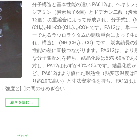
分子構造と基本性能の違い PA612は、ヘキサメ
ジアミン（炭素原子6個）とドデカン二酸（炭
12個）の重縮合によって形成され、分子式は -(N
(CH₂)₆-NH-CO-(CH₂)₁₀-CO)- です。PA12は、
ーであるラウロラクタムの開環重合によって生
れ、構造は -(NH-(CH₂)₁₁-CO)- です。炭素鎖長
性能の差に直接つながります。PA612は、より
な分子鎖配列を持ち、結晶化度は55%-60%であ
対し、PA12はわずか40%-45%です。結晶化度
ど、PA612はより優れた耐熱性（熱変形温度はP
り約20℃高い）と寸法安定性を持ち、PA12は
強度と[…]の間のせめぎ合い
続きを読む
→
ブログ