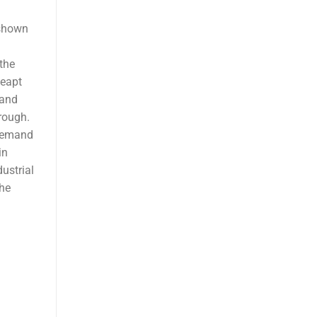
 shown
the
leapt
 and
rough.
 demand
in
ustrial
the