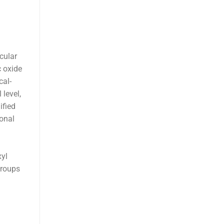
cular
c oxide
cal-
level,
ified
ional
xyl
groups