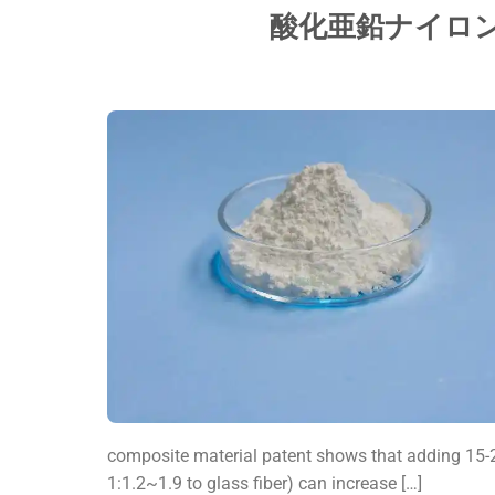
酸化亜鉛ナイロ
composite material patent shows that adding 15-25
1:1.2~1.9 to glass fiber) can increase […]