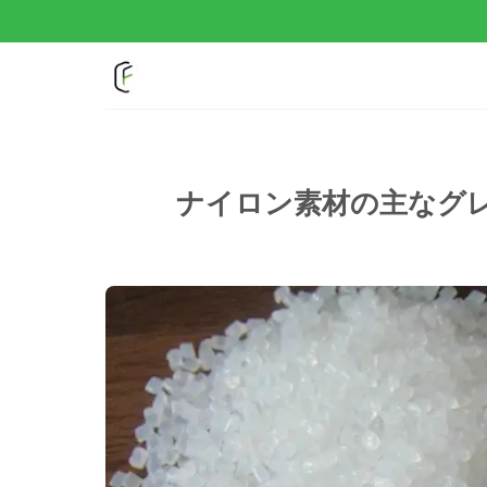
コ
ン
テ
ン
ツ
へ
ス
ナイロン素材の主なグ
キ
ッ
プ