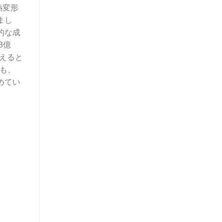
熱変形
まし
的な成
3億
超えると
でも、
めてい