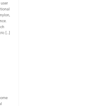
 user
tional
 nylon,
ence.
sch
ric […]
ecome
al