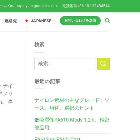
メール
Katrina@nylon-granules.com
電話番号+86 181 38484514
グ
連絡先
JAPANESE
お問い合わせを送信
検索
最近の記事
 ナイ
アメリ
ナイロン素材の主なグレード：ソ
れ、事
ース、用途、選択のヒント
低吸湿性PA610 Mods 1.2%、精密
部品用
PA612 vs PA12: Cost,