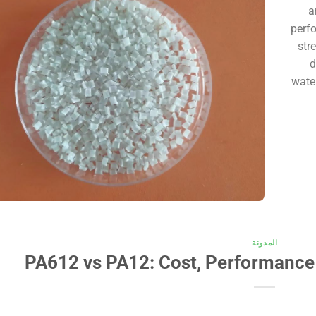
a
perfo
str
d
wate
المدونة
PA612 vs PA12: Cost, Performance 