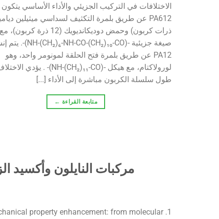
الاختلافات في التركيب الجزيئي والأداء الأساسي يتكون
ذرات كربون) وحمض دوديكانديويك (12 ذرة كربون)، مع
صيغة جزيئية -(H-(CH₂)₆-NH-CO-(CH₂)₁₀-CO
PA12 عن طريق بلمرة فتح الحلقة لمونومر واحد، وهو
لورولاكتام، مع هيكل -(NH-(CH₂)₁₁-CO)- . يؤد
طول سلسلة الكربون مباشرة إلى الأداء [...]
متابعة القراءة
←
مركبات النايلون وأكسيد ال
Mechanical property enhancement: from molecular