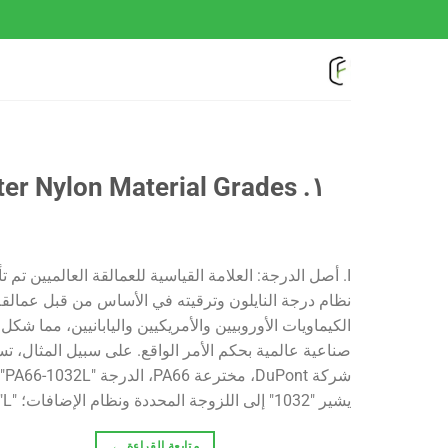
خطي
لمحتوى
١. Master Nylon Material Grades: المصادر والاستخدامات ونصائح الاختيار
I. أصل الدرجة: العلامة القياسية للعمالقة العالميين تم
نظام درجة النايلون وترقيته في الأساس من قبل عمالقة
الكيماويات الأوروبيين والأمريكيين واليابانيين، مما شكل 
صناعية عالمية بحكم الأمر الواقع. على سبيل المثال، ت
شركة nt
يشير "1032" إلى اللزوجة المحددة ونظام الإضافات؛ "L" [...]
متابعة القراءة
←