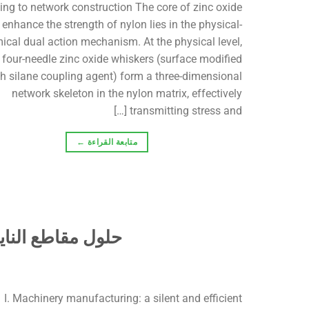
ng to network construction The core of zinc oxide
 enhance the strength of nylon lies in the physical-
ical dual action mechanism. At the physical level,
 four-needle zinc oxide whiskers (surface modified
th silane coupling agent) form a three-dimensional
network skeleton in the nylon matrix, effectively
transmitting stress and […]
متابعة القراءة
←
حلول مقاطع الناي
I. Machinery manufacturing: a silent and efficient