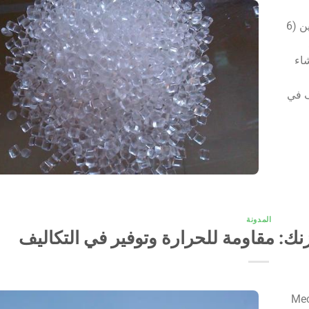
PA612 عن طريق بلمرة التكثيف لسداسي ميثيلين ديامين (6
N)-. يتم إنشاء
ي الاختلاف في
المدونة
زنك: مقاومة للحرارة وتوفير في التكاليف
1. 