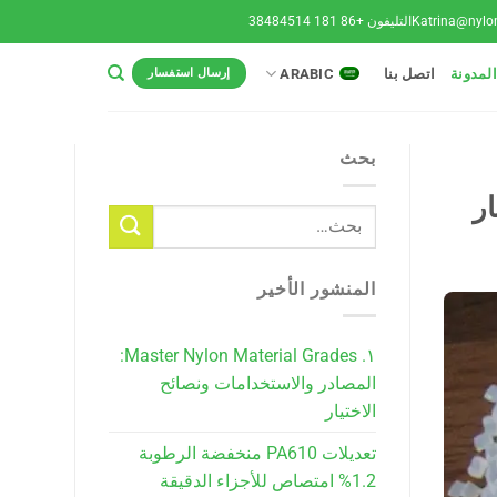
Katrina@nylo
التليفون +86 181 38484514
المدونة
اتصل بنا
ARABIC
إرسال استفسار
بحث
المنشور الأخير
١. Master Nylon Material Grades:
المصادر والاستخدامات ونصائح
الاختيار
تعديلات PA610 منخفضة الرطوبة
1.2% امتصاص للأجزاء الدقيقة