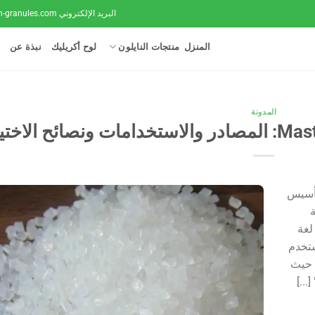
البريد الإلكتروني
n-granules.com
المنزل
منتجات النايلون
لوح أكريليك
نبذة عن
المدونة
 تأسيس
لغة
ستخدم
DuPo، مخترعة PA66، الدرجة "PA66-1032L" حيث