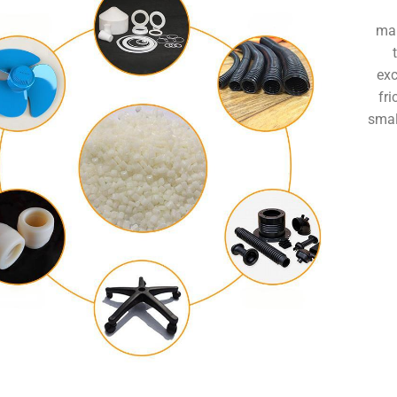
man
exc
fri
smal