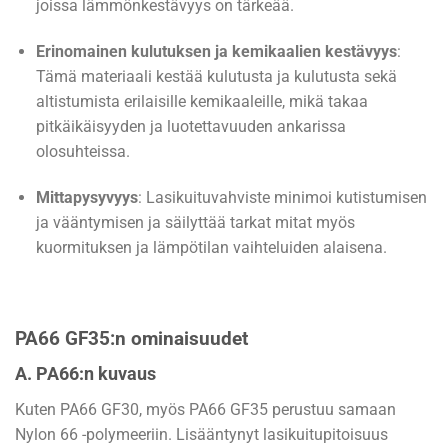
joissa lämmönkestävyys on tärkeää.
Erinomainen kulutuksen ja kemikaalien kestävyys
:
Tämä materiaali kestää kulutusta ja kulutusta sekä
altistumista erilaisille kemikaaleille, mikä takaa
pitkäikäisyyden ja luotettavuuden ankarissa
olosuhteissa.
Mittapysyvyys
: Lasikuituvahviste minimoi kutistumisen
ja vääntymisen ja säilyttää tarkat mitat myös
kuormituksen ja lämpötilan vaihteluiden alaisena.
PA66 GF35:n ominaisuudet
A. PA66:n kuvaus
Kuten PA66 GF30, myös PA66 GF35 perustuu samaan
Nylon 66 -polymeeriin. Lisääntynyt lasikuitupitoisuus