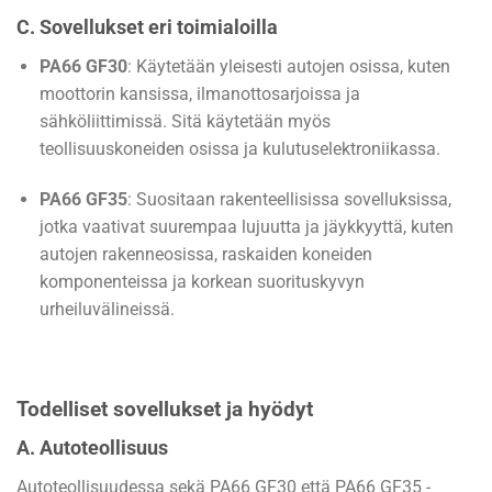
C. Sovellukset eri toimialoilla
PA66 GF30
: Käytetään yleisesti autojen osissa, kuten
moottorin kansissa, ilmanottosarjoissa ja
sähköliittimissä. Sitä käytetään myös
teollisuuskoneiden osissa ja kulutuselektroniikassa.
PA66 GF35
: Suositaan rakenteellisissa sovelluksissa,
jotka vaativat suurempaa lujuutta ja jäykkyyttä, kuten
autojen rakenneosissa, raskaiden koneiden
komponenteissa ja korkean suorituskyvyn
urheiluvälineissä.
Todelliset sovellukset ja hyödyt
A. Autoteollisuus
Autoteollisuudessa sekä PA66 GF30 että PA66 GF35 -