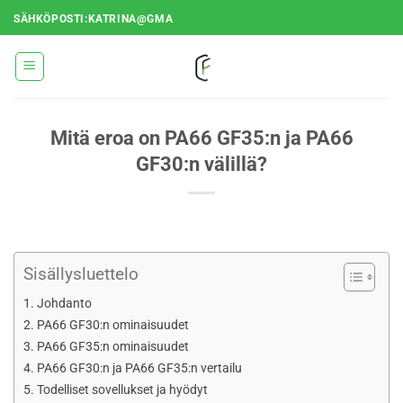
Siirry
SÄHKÖPOSTI:KATRINA@GMA
sisältöön
Mitä eroa on PA66 GF35:n ja PA66
GF30:n välillä?
Sisällysluettelo
Johdanto
PA66 GF30:n ominaisuudet
PA66 GF35:n ominaisuudet
PA66 GF30:n ja PA66 GF35:n vertailu
Todelliset sovellukset ja hyödyt