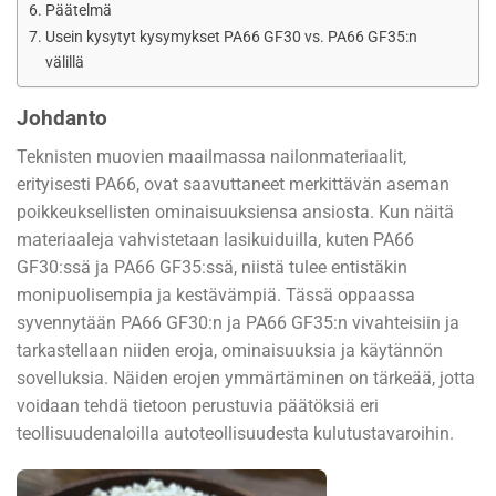
Päätelmä
Usein kysytyt kysymykset PA66 GF30 vs. PA66 GF35:n
välillä
Johdanto
Teknisten muovien maailmassa nailonmateriaalit,
erityisesti PA66, ovat saavuttaneet merkittävän aseman
poikkeuksellisten ominaisuuksiensa ansiosta. Kun näitä
materiaaleja vahvistetaan lasikuiduilla, kuten PA66
GF30:ssä ja PA66 GF35:ssä, niistä tulee entistäkin
monipuolisempia ja kestävämpiä. Tässä oppaassa
syvennytään PA66 GF30:n ja PA66 GF35:n vivahteisiin ja
tarkastellaan niiden eroja, ominaisuuksia ja käytännön
sovelluksia. Näiden erojen ymmärtäminen on tärkeää, jotta
voidaan tehdä tietoon perustuvia päätöksiä eri
teollisuudenaloilla autoteollisuudesta kulutustavaroihin.