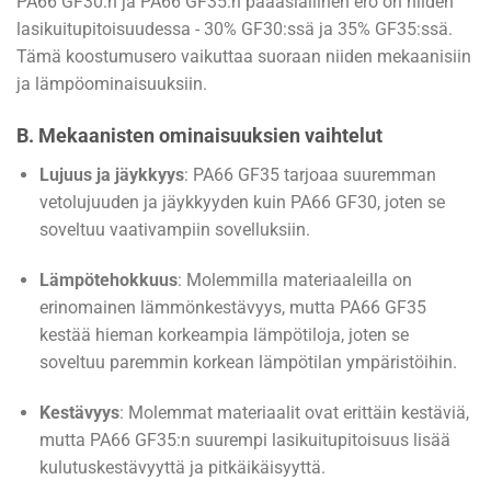
PA66 GF30:n ja PA66 GF35:n pääasiallinen ero on niiden
lasikuitupitoisuudessa - 30% GF30:ssä ja 35% GF35:ssä.
Tämä koostumusero vaikuttaa suoraan niiden mekaanisiin
ja lämpöominaisuuksiin.
B. Mekaanisten ominaisuuksien vaihtelut
Lujuus ja jäykkyys
: PA66 GF35 tarjoaa suuremman
vetolujuuden ja jäykkyyden kuin PA66 GF30, joten se
soveltuu vaativampiin sovelluksiin.
Lämpötehokkuus
: Molemmilla materiaaleilla on
erinomainen lämmönkestävyys, mutta PA66 GF35
kestää hieman korkeampia lämpötiloja, joten se
soveltuu paremmin korkean lämpötilan ympäristöihin.
Kestävyys
: Molemmat materiaalit ovat erittäin kestäviä,
mutta PA66 GF35:n suurempi lasikuitupitoisuus lisää
kulutuskestävyyttä ja pitkäikäisyyttä.