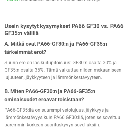
Usein kysytyt kysymykset PA66 GF30 vs. PA66
GF35:n välillä
A. Mitkä ovat PA66-GF30:n ja PA66-GF35:n
tärkeimmät erot?
Suurin ero on lasikuitupitoisuus: GF30:n osalta 30% ja
GF35:n osalta 35%. Tämä vaikuttaa niiden mekaaniseen
lujuuteen, jäykkyyteen ja lämmönkestävyyteen.
B. Miten PA66-GF30:n ja PA66-GF35:n
ominaisuudet eroavat toisistaan?
PA66-GF35:llä on suurempi vetolujuus, jäykkyys ja
lämmönkestävyys kuin PA66 GF30:llä, joten se soveltuu
paremmin korkean suorituskyvyn sovelluksiin.