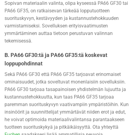
Sopivan materiaalin valinta, olipa kyseessä PA66 GF30 tai
PA66 GF35, on ratkaisevan tärkeää lopputuotteen
suorituskyvyn, kestävyyden ja kustannustehokkuuden
varmistamiseksi. Sovelluksen erityisvaatimusten
ymmärtäminen auttaa tietoon perustuvan valinnan
tekemisessä.
B. PA66 GF30:tä ja PA66 GF35:tä koskevat
loppupohdinnat
Sekä PA66 GF30 että PA66 GF35 tarjoavat erinomaiset
ominaisuudet, jotka soveltuvat monenlaisiin sovelluksiin.
PA66 GF30 tarjoaa tasapainoisen yhdistelmän lujuutta ja
kustannustehokkuutta, kun taas PA66 GF35 tarjoaa
paremman suorituskyvyn vaativampiin ympäristöihin. Kun
insinöörit ja suunnittelijat ymmärtävät niiden erot ja edut,
he voivat optimoida materiaalivalintansa parantaakseen
tuotteen suorituskykyä ja pitkäikäisyyttä. Ota yhteyttä
Fuchen
saadaksesi lisää ammatillisia neuvoja.