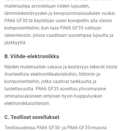
materiaaleja arvostetaan niiden lujuuden,
lämmönkestävyyden ja keveysominaisuuksien vuoksi.
PA66 GF30:tä käytetään usein konepellin alla oleviin
komponentteihin, kun taas PA66 GF35 valitaan
rakenneosiin, joissa vaaditaan suurempaa lujuutta ja
jäykkyyttä.
B. Viihde-elektroniikka
Näiden materiaalien vakaus ja kestävyys tekevät niistä
ihanteellisia elektroniikkakoteloihin, liittimiin ja
komponentteihin, jotka vaativat tarkkuutta ja
luotettavuutta. PA66 GF35 soveltuu ylivoimaisine
ominaisuuksineen erityisen hyvin huippuluokan
elektroniikkalaitteisiin.
C. Teolliset sovellukset
Teollisuudessa PA66 GF30- ja PA66 GF35-muovia