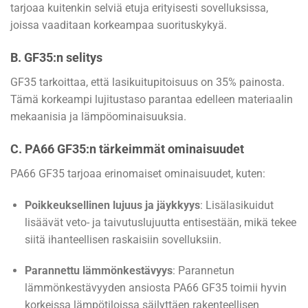
tarjoaa kuitenkin selviä etuja erityisesti sovelluksissa,
joissa vaaditaan korkeampaa suorituskykyä.
B. GF35:n selitys
GF35 tarkoittaa, että lasikuitupitoisuus on 35% painosta.
Tämä korkeampi lujitustaso parantaa edelleen materiaalin
mekaanisia ja lämpöominaisuuksia.
C. PA66 GF35:n tärkeimmät ominaisuudet
PA66 GF35 tarjoaa erinomaiset ominaisuudet, kuten:
Poikkeuksellinen lujuus ja jäykkyys
: Lisälasikuidut
lisäävät veto- ja taivutuslujuutta entisestään, mikä tekee
siitä ihanteellisen raskaisiin sovelluksiin.
Parannettu lämmönkestävyys
: Parannetun
lämmönkestävyyden ansiosta PA66 GF35 toimii hyvin
korkeissa lämpötiloissa säilyttäen rakenteellisen