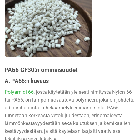
PA66 GF30:n ominaisuudet
A. PA66:n kuvaus
Polyamidi 66
, josta käytetään yleisesti nimitystä Nylon 66
tai PA66, on lämpömuovautuva polymeeri, joka on johdettu
adipiinihaposta ja heksametyleenidiamiinista. PA66
tunnetaan korkeasta vetolujuudestaan, erinomaisesta
lämmönkestävyydestään sekä kulutuksen ja kemikaalien
kestävyydestään, ja sitä käytetään laajalti vaativissa
teknisissä sovelluksissa.