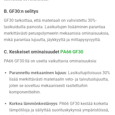
B. GF30:n selitys
GF30 tarkoittaa, että materiaali on vahvistettu 30%-
lasikuiduilla painosta. Lasikuitujen lisääminen parantaa
merkittävästi peruspolymeerin mekaanisia ominaisuuksia,
mikä parantaa lujuutta, jäykkyyttä ja mittapysyvyyttä.
C. Keskeiset ominaisuudet
PA66 GF30
PA66 GF30:llä on useita vaikuttavia ominaisuuksia:
Parannettu mekaaninen lujuus
: Lasikuitupitoisuus 30%
lisää merkittävästi materiaalin veto- ja taivutuslujuutta,
joten se soveltuu mekaanisesti rasitettuihin
komponentteihin.
Korkea lämmönkestävyys
: PA66 GF30 kestää korkeita
lämpötiloja ja säilyttää suorituskykynsä ympäristöissä,