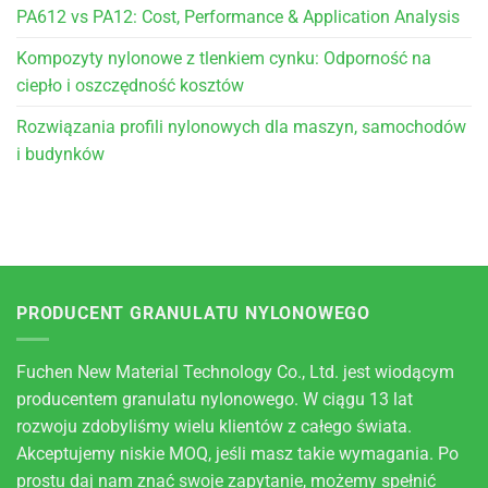
PA612 vs PA12: Cost, Performance & Application Analysis
Kompozyty nylonowe z tlenkiem cynku: Odporność na
ciepło i oszczędność kosztów
Rozwiązania profili nylonowych dla maszyn, samochodów
i budynków
PRODUCENT GRANULATU NYLONOWEGO
Fuchen New Material Technology Co., Ltd. jest wiodącym
producentem granulatu nylonowego. W ciągu 13 lat
rozwoju zdobyliśmy wielu klientów z całego świata.
Akceptujemy niskie MOQ, jeśli masz takie wymagania. Po
prostu daj nam znać swoje zapytanie, możemy spełnić