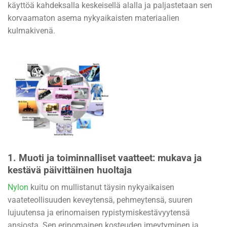
käyttöä kahdeksalla keskeisellä alalla ja paljastetaan sen
korvaamaton asema nykyaikaisten materiaalien
kulmakivenä.
1.
Muoti ja toiminnalliset vaatteet: mukava ja
kestävä päivittäinen huoltaja
Nylon
kuitu on mullistanut täysin nykyaikaisen
vaateteollisuuden keveytensä, pehmeytensä, suuren
lujuutensa ja erinomaisen rypistymiskestävyytensä
ansiosta. Sen erinomainen kosteuden imeytyminen ja