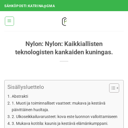
Siirry
SÄHKÖPOSTI:KATRINA@GMA
sisältöön
Nylon: Nylon: Kaikkiallisten
teknologisten kankaiden kuningas.
Sisällysluettelo
Abstrakti
1. Muoti ja toiminnalliset vaatteet: mukava ja kestävä
päivittäinen huoltaja.
2. Ulkoseikkailuvarusteet: kova este luonnon valloittamiseen
3. Mukava kotitila: kaunis ja kestävä elämänkumppani.