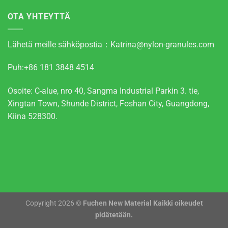
OTA YHTEYTTÄ
Lähetä meille sähköpostia：
Katrina@nylon-granules.com
Puh:+86 181 3848 4514
Osoite: C-alue, nro 40, Sangma Industrial Parkin 3. tie,
Xingtan Town, Shunde District, Foshan City, Guangdong,
Kiina 528300.
Copyright 2026 ©
Fuchen New Material Kaikki oikeudet
pidätetään.