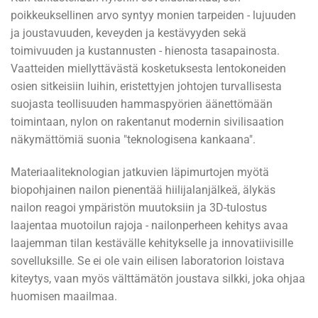
poikkeuksellinen arvo syntyy monien tarpeiden - lujuuden
ja joustavuuden, keveyden ja kestävyyden sekä
toimivuuden ja kustannusten - hienosta tasapainosta.
Vaatteiden miellyttävästä kosketuksesta lentokoneiden
osien sitkeisiin luihin, eristettyjen johtojen turvallisesta
suojasta teollisuuden hammaspyörien äänettömään
toimintaan, nylon on rakentanut modernin sivilisaation
näkymättömiä suonia "teknologisena kankaana".
Materiaaliteknologian jatkuvien läpimurtojen myötä
biopohjainen nailon pienentää hiilijalanjälkeä, älykäs
nailon reagoi ympäristön muutoksiin ja 3D-tulostus
laajentaa muotoilun rajoja - nailonperheen kehitys avaa
laajemman tilan kestävälle kehitykselle ja innovatiivisille
sovelluksille. Se ei ole vain eilisen laboratorion loistava
kiteytys, vaan myös välttämätön joustava silkki, joka ohjaa
huomisen maailmaa.