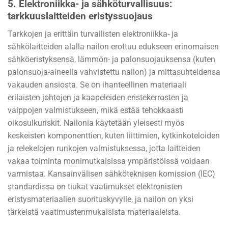
5.
Elektroniikka- ja sähköturvallisuus:
tarkkuuslaitteiden eristyssuojaus
Tarkkojen ja erittäin turvallisten elektroniikka- ja
sähkölaitteiden alalla nailon erottuu edukseen erinomaisen
sähköeristyksensä, lämmön- ja palonsuojauksensa (kuten
palonsuoja-aineella vahvistettu nailon) ja mittasuhteidensa
vakauden ansiosta. Se on ihanteellinen materiaali
erilaisten johtojen ja kaapeleiden eristekerrosten ja
vaippojen valmistukseen, mikä estää tehokkaasti
oikosulkuriskit. Nailonia käytetään yleisesti myös
keskeisten komponenttien, kuten liittimien, kytkinkoteloiden
ja relekelojen runkojen valmistuksessa, jotta laitteiden
vakaa toiminta monimutkaisissa ympäristöissä voidaan
varmistaa. Kansainvälisen sähköteknisen komission (IEC)
standardissa on tiukat vaatimukset elektronisten
eristysmateriaalien suorituskyvylle, ja nailon on yksi
tärkeistä vaatimustenmukaisista materiaaleista.