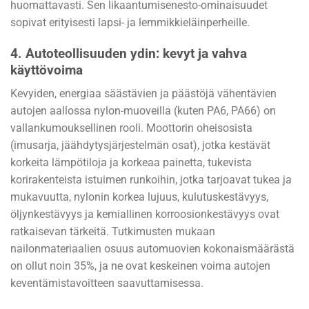
huomattavasti. Sen likaantumisenesto-ominaisuudet
sopivat erityisesti lapsi- ja lemmikkieläinperheille.
4.
Autoteollisuuden ydin: kevyt ja vahva
käyttövoima
Kevyiden, energiaa säästävien ja päästöjä vähentävien
autojen aallossa nylon-muoveilla (kuten PA6, PA66) on
vallankumouksellinen rooli. Moottorin oheisosista
(imusarja, jäähdytysjärjestelmän osat), jotka kestävät
korkeita lämpötiloja ja korkeaa painetta, tukevista
korirakenteista istuimen runkoihin, jotka tarjoavat tukea ja
mukavuutta, nylonin korkea lujuus, kulutuskestävyys,
öljynkestävyys ja kemiallinen korroosionkestävyys ovat
ratkaisevan tärkeitä. Tutkimusten mukaan
nailonmateriaalien osuus automuovien kokonaismäärästä
on ollut noin 35%, ja ne ovat keskeinen voima autojen
keventämistavoitteen saavuttamisessa.