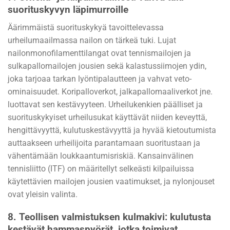
suorituskyvyn läpimurroille
Äärimmäistä suorituskykyä tavoittelevassa
urheilumaailmassa nailon on tärkeä tuki. Lujat
nailonmonofilamenttilangat ovat tennismailojen ja
sulkapallomailojen jousien sekä kalastussiimojen ydin,
joka tarjoaa tarkan lyöntipalautteen ja vahvat veto-
ominaisuudet. Koripalloverkot, jalkapallomaaliverkot jne.
luottavat sen kestävyyteen. Urheilukenkien päälliset ja
suorituskykyiset urheilusukat käyttävät niiden keveyttä,
hengittävyyttä, kulutuskestävyyttä ja hyvää kietoutumista
auttaakseen urheilijoita parantamaan suoritustaan ja
vähentämään loukkaantumisriskiä. Kansainvälinen
tennisliitto (ITF) on määritellyt selkeästi kilpailuissa
käytettävien mailojen jousien vaatimukset, ja nylonjouset
ovat yleisin valinta.
8.
Teollisen valmistuksen kulmakivi: kulutusta
kestävät hammaspyörät, jotka toimivat