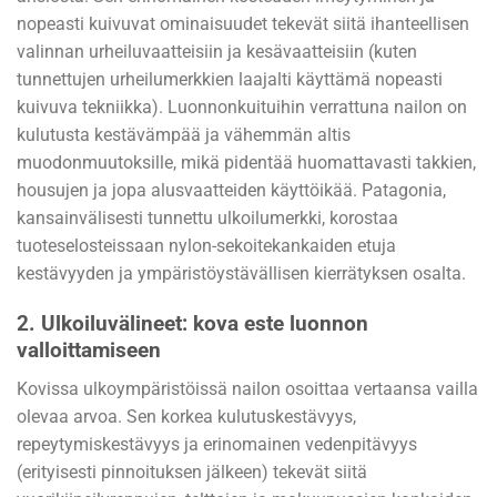
nopeasti kuivuvat ominaisuudet tekevät siitä ihanteellisen
valinnan urheiluvaatteisiin ja kesävaatteisiin (kuten
tunnettujen urheilumerkkien laajalti käyttämä nopeasti
kuivuva tekniikka). Luonnonkuituihin verrattuna nailon on
kulutusta kestävämpää ja vähemmän altis
muodonmuutoksille, mikä pidentää huomattavasti takkien,
housujen ja jopa alusvaatteiden käyttöikää. Patagonia,
kansainvälisesti tunnettu ulkoilumerkki, korostaa
tuoteselosteissaan nylon-sekoitekankaiden etuja
kestävyyden ja ympäristöystävällisen kierrätyksen osalta.
2.
Ulkoiluvälineet: kova este luonnon
valloittamiseen
Kovissa ulkoympäristöissä nailon osoittaa vertaansa vailla
olevaa arvoa. Sen korkea kulutuskestävyys,
repeytymiskestävyys ja erinomainen vedenpitävyys
(erityisesti pinnoituksen jälkeen) tekevät siitä