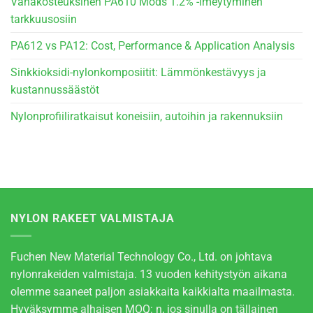
Vähäkosteuksinen PA610 Mods 1.2% -imeytyminen
tarkkuusosiin
PA612 vs PA12: Cost, Performance & Application Analysis
Sinkkioksidi-nylonkomposiitit: Lämmönkestävyys ja
kustannussäästöt
Nylonprofiiliratkaisut koneisiin, autoihin ja rakennuksiin
NYLON RAKEET VALMISTAJA
Fuchen New Material Technology Co., Ltd. on johtava
nylonrakeiden valmistaja. 13 vuoden kehitystyön aikana
olemme saaneet paljon asiakkaita kaikkialta maailmasta.
Hyväksymme alhaisen MOQ: n, jos sinulla on tällainen