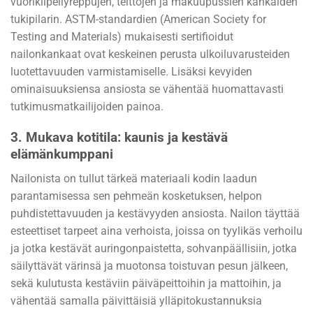
vuorikiipeilyreppujen, telttojen ja makuupussien kankaiden
tukipilarin. ASTM-standardien (American Society for
Testing and Materials) mukaisesti sertifioidut
nailonkankaat ovat keskeinen perusta ulkoiluvarusteiden
luotettavuuden varmistamiselle. Lisäksi kevyiden
ominaisuuksiensa ansiosta se vähentää huomattavasti
tutkimusmatkailijoiden painoa.
3.
Mukava kotitila: kaunis ja kestävä
elämänkumppani
Nailonista on tullut tärkeä materiaali kodin laadun
parantamisessa sen pehmeän kosketuksen, helpon
puhdistettavuuden ja kestävyyden ansiosta. Nailon täyttää
esteettiset tarpeet aina verhoista, joissa on tyylikäs verhoilu
ja jotka kestävät auringonpaistetta, sohvanpäällisiin, jotka
säilyttävät värinsä ja muotonsa toistuvan pesun jälkeen,
sekä kulutusta kestäviin päiväpeittoihin ja mattoihin, ja
vähentää samalla päivittäisiä ylläpitokustannuksia