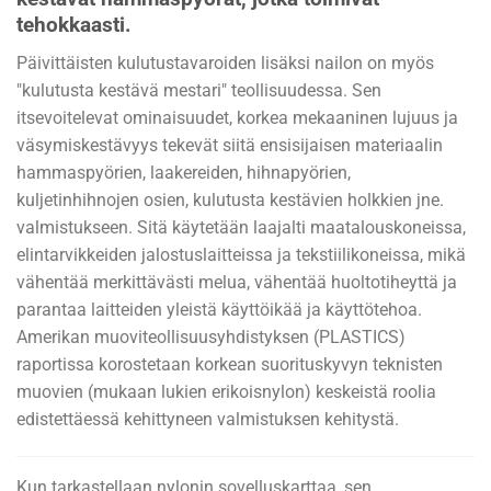
tehokkaasti.
Päivittäisten kulutustavaroiden lisäksi nailon on myös
"kulutusta kestävä mestari" teollisuudessa. Sen
itsevoitelevat ominaisuudet, korkea mekaaninen lujuus ja
väsymiskestävyys tekevät siitä ensisijaisen materiaalin
hammaspyörien, laakereiden, hihnapyörien,
kuljetinhihnojen osien, kulutusta kestävien holkkien jne.
valmistukseen. Sitä käytetään laajalti maatalouskoneissa,
elintarvikkeiden jalostuslaitteissa ja tekstiilikoneissa, mikä
vähentää merkittävästi melua, vähentää huoltotiheyttä ja
parantaa laitteiden yleistä käyttöikää ja käyttötehoa.
Amerikan muoviteollisuusyhdistyksen (PLASTICS)
raportissa korostetaan korkean suorituskyvyn teknisten
muovien (mukaan lukien erikoisnylon) keskeistä roolia
edistettäessä kehittyneen valmistuksen kehitystä.
Kun tarkastellaan nylonin sovelluskarttaa, sen