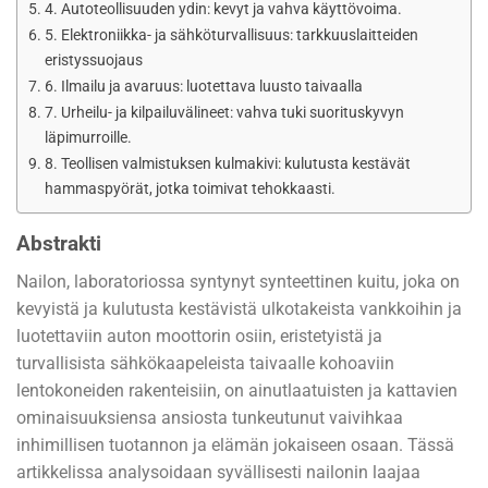
4. Autoteollisuuden ydin: kevyt ja vahva käyttövoima.
5. Elektroniikka- ja sähköturvallisuus: tarkkuuslaitteiden
eristyssuojaus
6. Ilmailu ja avaruus: luotettava luusto taivaalla
7. Urheilu- ja kilpailuvälineet: vahva tuki suorituskyvyn
läpimurroille.
8. Teollisen valmistuksen kulmakivi: kulutusta kestävät
hammaspyörät, jotka toimivat tehokkaasti.
Abstrakti
Nailon, laboratoriossa syntynyt synteettinen kuitu, joka on
kevyistä ja kulutusta kestävistä ulkotakeista vankkoihin ja
luotettaviin auton moottorin osiin, eristetyistä ja
turvallisista sähkökaapeleista taivaalle kohoaviin
lentokoneiden rakenteisiin, on ainutlaatuisten ja kattavien
ominaisuuksiensa ansiosta tunkeutunut vaivihkaa
inhimillisen tuotannon ja elämän jokaiseen osaan. Tässä
artikkelissa analysoidaan syvällisesti nailonin laajaa