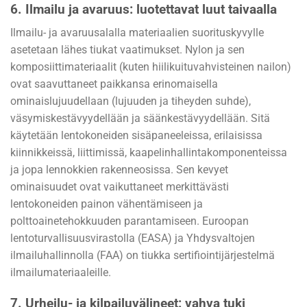
6.
Ilmailu ja avaruus: luotettavat luut taivaalla
Ilmailu- ja avaruusalalla materiaalien suorituskyvylle
asetetaan lähes tiukat vaatimukset. Nylon ja sen
komposiittimateriaalit (kuten hiilikuituvahvisteinen nailon)
ovat saavuttaneet paikkansa erinomaisella
ominaislujuudellaan (lujuuden ja tiheyden suhde),
väsymiskestävyydellään ja säänkestävyydellään. Sitä
käytetään lentokoneiden sisäpaneeleissa, erilaisissa
kiinnikkeissä, liittimissä, kaapelinhallintakomponenteissa
ja jopa lennokkien rakenneosissa. Sen kevyet
ominaisuudet ovat vaikuttaneet merkittävästi
lentokoneiden painon vähentämiseen ja
polttoainetehokkuuden parantamiseen. Euroopan
lentoturvallisuusvirastolla (EASA) ja Yhdysvaltojen
ilmailuhallinnolla (FAA) on tiukka sertifiointijärjestelmä
ilmailumateriaaleille.
7.
Urheilu- ja kilpailuvälineet: vahva tuki