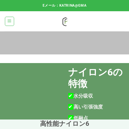
コ
Eメール：KATRINA@GMA
ン
テ
ン
ツ
へ
ス
キ
ッ
プ
ナイロン6の
特徴
✔
水分吸収
✔
高い引張強度
✔
低融点
高性能ナイロン6