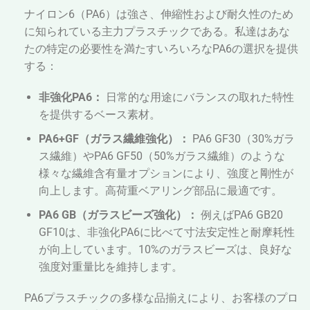
✔
良好な耐摩耗性
ナイロン6（PA6）は強さ、伸縮性および耐久性のため
✔
適正な耐薬品性
に知られている主力プラスチックである。私達はあな
たの特定の必要性を満たすいろいろなPA6の選択を提供
する：
非強化PA6：
日常的な用途にバランスの取れた特性
を提供するベース素材。
PA6+GF（ガラス繊維強化）：
PA6 GF30（30%ガラ
ス繊維）やPA6 GF50（50%ガラス繊維）のような
様々な繊維含有量オプションにより、強度と剛性が
向上します。高荷重ベアリング部品に最適です。
PA6 GB（ガラスビーズ強化）：
例えばPA6 GB20
GF10は、非強化PA6に比べて寸法安定性と耐摩耗性
が向上しています。10%のガラスビーズは、良好な
強度対重量比を維持します。
PA6プラスチックの多様な品揃えにより、お客様のプロ