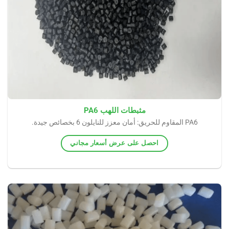
مثبطات اللهب PA6
PA6 المقاوم للحريق: أمان معزز للنايلون 6 بخصائص جيدة.
احصل على عرض أسعار مجاني