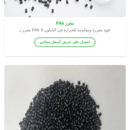
معزز PA6
معزز بـ PA6: قوة معززة ومقاومة للحرارة في النايلون 6
احصل على عرض أسعار مجاني