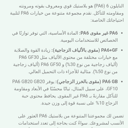
✔
مقاومة جيدة للتآكل
النايلون 6 (PA6) هو بلاستيك قوي ومعروف بقوته ومرونته
✔
مقاومة كيميائية عادلة
ومقاومته للتآكل. نقدم مجموعة متنوعة من خيارات PA6 لتلبية
احتياجاتك الخاصة:
PA6 غير مقوى PA6:
المادة الأساسية، التي توفر توازنًا في
الخصائص للاستخدامات اليومية.
PA6+GF (مقوى بالألياف الزجاجية):
زيادة القوة والصلابة
مع خيارات مختلفة من محتوى الألياف مثل PA6 GF30
(ألياف زجاجية من نوع 30%) و PA6 GF50 (ألياف زجاجية
من نوع 50%). مثالية للأجزاء ذات التحميل العالي.
PA6 GB (مقوى بالخرز الزجاجي):
يوفر PA6 GB20 GB20
GF10، على سبيل المثال، ثباتًا محسّنًا في الأبعاد ومقاومة
للتآكل مقارنةً بـ PA6 غير المقوى. يحافظ محتوى حبة
الزجاج 10% على نسبة قوة إلى وزن جيدة.
تضمن لك مجموعتنا المتنوعة من بلاستيك PA6 العثور على
الأنسب لمشروعك. سواءً كنت بحاجة إلى تعدد استخدامات