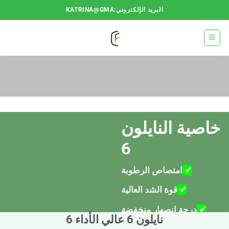
خطي
البريد الإلكتروني:KATRINA@GMA
لمحتوى
خاصية النايلون
6
✔
امتصاص الرطوبة
✔
قوة الشد العالية
✔
درجة انصهار منخفضة
نايلون 6 عالي الأداء 6