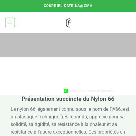
Passer
COURRIEL:KATRINA@GMA
au
contenu
CARACTÉRISTIQ
DU NYLON 66
✔
Faible absorption d'humidité
Présentation succincte du Nylon 66
✔
Haute résistance à la traction
Le nylon 66, également connu sous le nom de PA66, est
✔
Bonne résistance à l'abrasion
un plastique technique très répandu, apprécié pour sa
✔
Bonne isolation électrique
solidité, sa rigidité, sa résistance à la chaleur et sa
résistance à l'usure exceptionnelles. Ces propriétés en