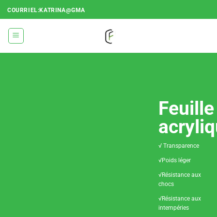
Passer
COURRIEL:KATRINA@GMA
au
contenu
Feuille
acryli
√ Transparence
√Poids léger
√Résistance aux
chocs
√Résistance aux
intempéries