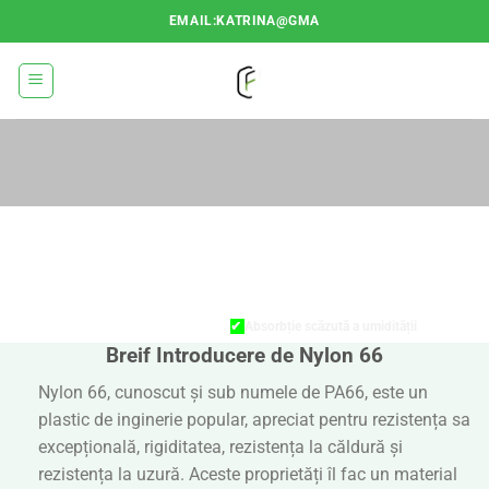
Treci
EMAIL:KATRINA@GMA
la
conținut
NYLON 66
CARACTERISTIC
✔
Absorbție scăzută a umidității
Breif Introducere de Nylon 66
✔
Rezistență ridicată la tracțiune
Nylon 66, cunoscut și sub numele de PA66, este un
✔
Rezistență bună la abraziune
plastic de inginerie popular, apreciat pentru rezistența sa
✔
Izolație electrică bună
excepțională, rigiditatea, rezistența la căldură și
rezistența la uzură. Aceste proprietăți îl fac un material