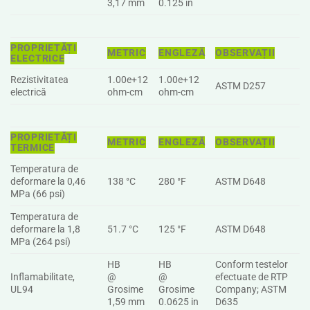
3,17 mm
0.125 in
PROPRIETĂȚI
METRIC
ENGLEZĂ
OBSERVAȚII
ELECTRICE
Rezistivitatea
1.00e+12
1.00e+12
ASTM D257
electrică
ohm-cm
ohm-cm
PROPRIETĂȚI
METRIC
ENGLEZĂ
OBSERVAȚII
TERMICE
Temperatura de
deformare la 0,46
138 °C
280 °F
ASTM D648
MPa (66 psi)
Temperatura de
deformare la 1,8
51.7 °C
125 °F
ASTM D648
MPa (264 psi)
HB
HB
Conform testelor
Inflamabilitate,
@
@
efectuate de RTP
UL94
Grosime
Grosime
Company; ASTM
1,59 mm
0.0625 in
D635