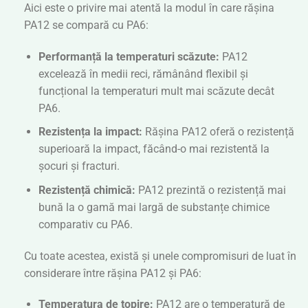
Aici este o privire mai atentă la modul în care rășina
PA12 se compară cu PA6:
Performanță la temperaturi scăzute:
PA12
excelează în medii reci, rămânând flexibil și
funcțional la temperaturi mult mai scăzute decât
PA6.
Rezistența la impact:
Rășina PA12 oferă o rezistență
superioară la impact, făcând-o mai rezistentă la
șocuri și fracturi.
Rezistență chimică:
PA12 prezintă o rezistență mai
bună la o gamă mai largă de substanțe chimice
comparativ cu PA6.
Cu toate acestea, există și unele compromisuri de luat în
considerare între rășina PA12 și PA6:
Temperatura de topire:
PA12 are o temperatură de