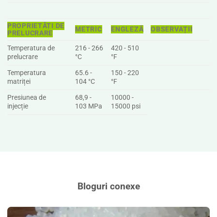
PROPRIETĂȚI DE
METRIC
ENGLEZĂ
OBSERVAȚII
PRELUCRARE
Temperatura de
216 - 266
420 - 510
prelucrare
°C
°F
Temperatura
65.6 -
150 - 220
matriței
104 °C
°F
Presiunea de
68,9 -
10000 -
injecție
103 MPa
15000 psi
Bloguri conexe