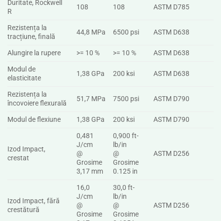
Duritate, Rockwell
108
108
ASTM D785
R
Rezistența la
44,8 MPa
6500 psi
ASTM D638
tracțiune, finală
Alungire la rupere
>= 10 %
>= 10 %
ASTM D638
Modul de
1,38 GPa
200 ksi
ASTM D638
elasticitate
Rezistența la
51,7 MPa
7500 psi
ASTM D790
încovoiere flexurală
Modul de flexiune
1,38 GPa
200 ksi
ASTM D790
0,481
0,900 ft-
J/cm
lb/in
Izod Impact,
@
@
ASTM D256
crestat
Grosime
Grosime
3,17 mm
0.125 in
16,0
30,0 ft-
J/cm
lb/in
Izod Impact, fără
@
@
ASTM D256
crestătură
Grosime
Grosime