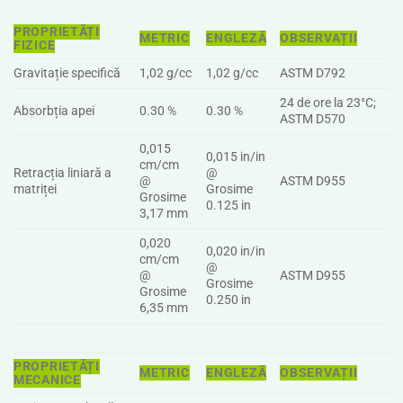
PROPRIETĂȚI
METRIC
ENGLEZĂ
OBSERVAȚII
FIZICE
Gravitație specifică
1,02 g/cc
1,02 g/cc
ASTM D792
24 de ore la 23°C;
Absorbția apei
0.30 %
0.30 %
ASTM D570
0,015
0,015 in/in
cm/cm
Retracția liniară a
@
@
ASTM D955
matriței
Grosime
Grosime
0.125 in
3,17 mm
0,020
0,020 in/in
cm/cm
@
@
ASTM D955
Grosime
Grosime
0.250 in
6,35 mm
PROPRIETĂȚI
METRIC
ENGLEZĂ
OBSERVAȚII
MECANICE