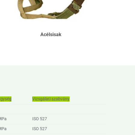
Acélsisak
Egység
Vizsgálati szabvány
MPa
ISO 527
MPa
ISO 527