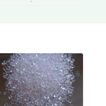
–
A612 vs PA12: Cost, Performance & Application
Zinc Oxi