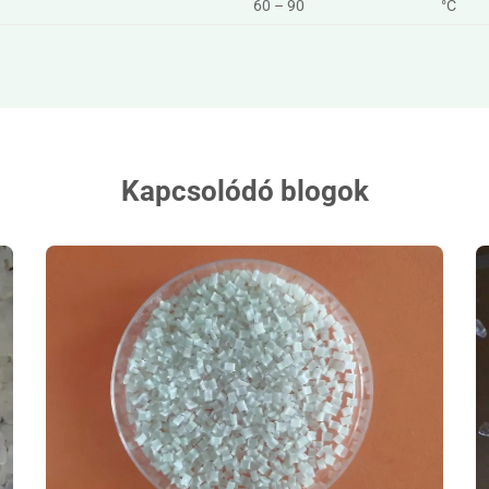
60 – 90
°C
Kapcsolódó blogok
Low Moisture PA610 Mods 1.2% Absorption for
P