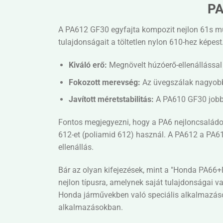
PA
A PA612 GF30 egyfajta kompozit nejlon 61s műa
tulajdonságait a töltetlen nylon 610-hez képes
Kiváló erő:
Megnövelt húzóerő-ellenállással 
Fokozott merevség:
Az üvegszálak nagyobb 
Javított méretstabilitás:
A PA610 GF30 jobban
Fontos megjegyezni, hogy a PA6 nejloncsaládo
612-et (poliamid 612) használ. A PA612 a PA61
ellenállás.
Bár az olyan kifejezések, mint a "Honda PA66+
nejlon típusra, amelynek saját tulajdonságai 
Honda járművekben való speciális alkalmazá
alkalmazásokban.