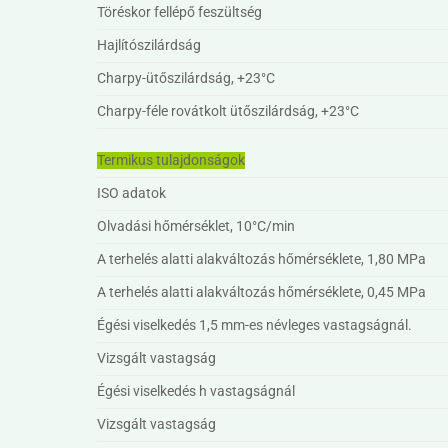
Töréskor fellépő feszültség
Hajlítószilárdság
Charpy-ütőszilárdság, +23°C
Charpy-féle rovátkolt ütőszilárdság, +23°C
Termikus tulajdonságok
ISO adatok
Olvadási hőmérséklet, 10°C/min
A terhelés alatti alakváltozás hőmérséklete, 1,80 MPa
A terhelés alatti alakváltozás hőmérséklete, 0,45 MPa
Égési viselkedés 1,5 mm-es névleges vastagságnál.
Vizsgált vastagság
Égési viselkedés h vastagságnál
Vizsgált vastagság