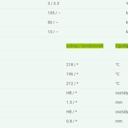
3 / 3.3
195 / –
80 / –
13 / –
száraz / kondicionált
Egysé
218 / *
°C
196 / *
°C
212 / *
°C
HB / *
osztál
1.5 / *
mm
HB / *
osztál
0.8 / *
mm