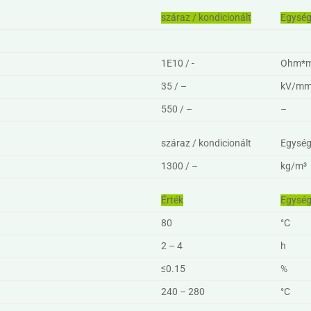
száraz / kondicionált
Egysé
1E10 / -
Ohm*
35 / –
kV/m
550 / –
–
száraz / kondicionált
Egysé
1300 / –
kg/m³
Érték
Egysé
80
°C
2 – 4
h
≤0.15
%
240 – 280
°C