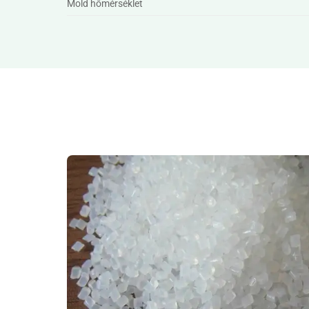
Mold hőmérséklet
Master Nylon Material Grades: Sources, Uses &