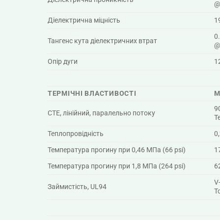
@
Діелектрична міцність
1
0
Тангенс кута діелектричних втрат
@
Опір дуги
1
ТЕРМІЧНІ ВЛАСТИВОСТІ
М
9
CTE, лінійний, паралельно потоку
Т
Теплопровідність
0
Температура прогину при 0,46 МПа (66 psi)
1
Температура прогину при 1,8 МПа (264 psi)
6
V
Займистість, UL94
Т