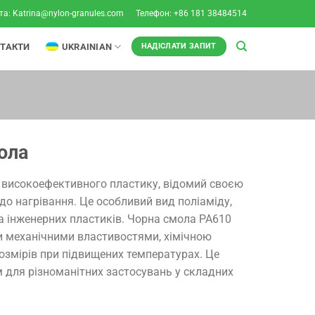
та:
Katrina@nylon-granules.com
Телефон: +86 181 38484514
НТАКТИ
UKRAINIAN
НАДІСЛАТИ ЗАПИТ
ола
п високоефективного пластику, відомий своєю
 до нагрівання. Це особливий вид поліаміду,
а інженерних пластиків. Чорна смола PA610
и механічними властивостями, хімічною
розмірів при підвищених температурах. Це
м для різноманітних застосувань у складних