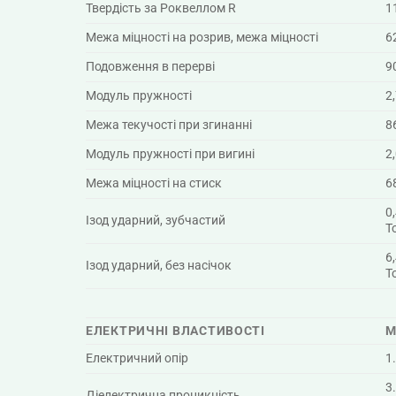
Твердість за Роквеллом R
1
Межа міцності на розрив, межа міцності
6
Подовження в перерві
9
Модуль пружності
2
Межа текучості при згинанні
8
Модуль пружності при вигині
2
Межа міцності на стиск
6
0
Ізод ударний, зубчастий
Т
6
Ізод ударний, без насічок
Т
ЕЛЕКТРИЧНІ ВЛАСТИВОСТІ
М
Електричний опір
1
3
Діелектрична проникність