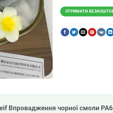
ОТРИМАТИ БЕЗКОШТО
eif Впровадження чорної смоли PA