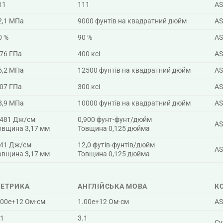
11
111
AS
2,1 МПа
9000 фунтів на квадратний дюйм
AS
0 %
90 %
AS
,76 ГПа
400 ксі
AS
6,2 МПа
12500 фунтів на квадратний дюйм
AS
,07 ГПа
300 ксі
AS
8,9 МПа
10000 фунтів на квадратний дюйм
AS
,481 Дж/см
0,900 фунт-фунт/дюйм
AS
овщина 3,17 мм
Товщина 0,125 дюйма
,41 Дж/см
12,0 футів-фунтів/дюйм
AS
овщина 3,17 мм
Товщина 0,125 дюйма
ЕТРИКА
АНГЛІЙСЬКА МОВА
К
.00e+12 Ом-см
1.00e+12 Ом-см
AS
.1
3.1
Су