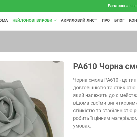
Електронна пош
ОМА
НЕЙЛОНОВІ ВИРОБИ
АКРИЛОВИЙ ЛИСТ
ПРО
БЛОГ
КО
PA610 Чорна см
Чорна смола PA610 - це ти
довговічністю та стійкістю
який належить до сімейств
відома своїми винятковим
стійкістю та стабільністю 
робить її цінним матеріало
умовах.