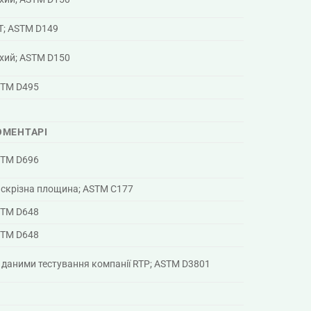
T; ASTM D149
хий; ASTM D150
TM D495
ОМЕНТАРІ
TM D696
скрізна площина; ASTM C177
TM D648
TM D648
 даними тестування компанії RTP; ASTM D3801