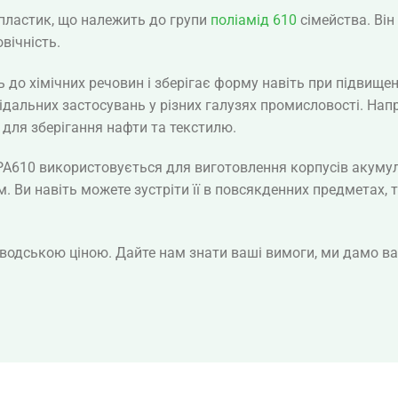
пластик, що належить до групи
поліамід 610
сімейства. Ві
вічність.
ь до хімічних речовин і зберігає форму навіть при підвище
ідальних застосувань у різних галузях промисловості. На
для зберігання нафти та текстилю.
PA610 використовується для виготовлення корпусів акумул
. Ви навіть можете зустріти її в повсякденних предметах, 
водською ціною. Дайте нам знати ваші вимоги, ми дамо в