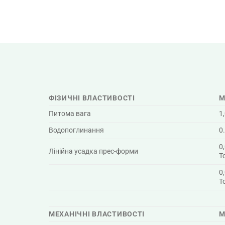
ФІЗИЧНІ ВЛАСТИВОСТІ
М
Питома вага
1
Водопоглинання
0
0
Лінійна усадка прес-форми
Т
0
Т
МЕХАНІЧНІ ВЛАСТИВОСТІ
М