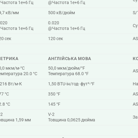
Частота 1e+6 Гц
@Частота 1e+6 Гц
9,7 кВ/мм
500 кВ/дюйм
S/
.020
0.020
Су
Частота 1e+6 Гц
@Частота 1e+6 Гц
20 сек
120 сек
AS
ЕТРИКА
АНГЛІЙСЬКА МОВА
К
0,0 мкм/м-°C
50,0 мкм/дюйм/°F
AS
емпература 20.0 °C
Температура 68.0 °F
,216 Вт/м-К
1,50 BTU-ін/год- фут²-°F
На
77 °C
350 °F
AS
2.8 °C
145 °F
AS
-2
V-2
За
овщина 1,59 мм
Товщина 0,0625 дюйма