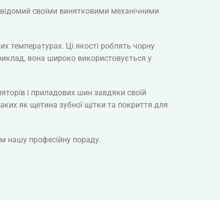
н відомий своїми винятковими механічними
них температурах. Ці якості роблять чорну
приклад, вона широко використовується у
яторів і приладових шин завдяки своїй
таких як щетина зубної щітки та покриття для
ам нашу професійну пораду.